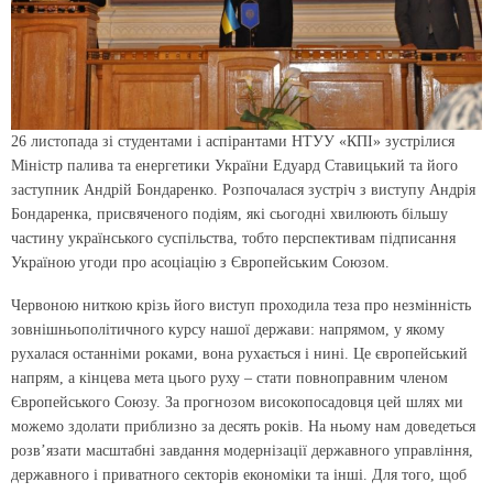
26 листопада зі студентами і аспірантами НТУУ «КПІ» зустрілися
Міністр палива та енергетики України Едуард Ставицький та його
заступник Андрій Бондаренко. Розпочалася зустріч з виступу Андрія
Бондаренка, присвяченого подіям, які сьогодні хвилюють більшу
частину українського суспільства, тобто перспективам підписання
Україною угоди про асоціацію з Європейським Союзом.
Червоною ниткою крізь його виступ проходила теза про незмінність
зовнішньополітичного курсу нашої держави: напрямом, у якому
рухалася останніми роками, вона рухається і нині. Це європейський
напрям, а кінцева мета цього руху – стати повноправним членом
Європейського Союзу. За прогнозом високопосадовця цей шлях ми
можемо здолати приблизно за десять років. На ньому нам доведеться
розв’язати масштабні завдання модернізації державного управління,
державного і приватного секторів економіки та інші. Для того, щоб