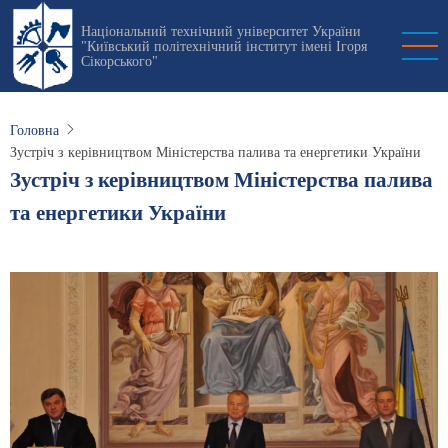
Перейти
Національний технічний університет України
до
"Київський політехнічний інститут імені Ігоря
основного
Сікорського"
вмісту
Головна
Зустріч з керівництвом Міністерства палива та енергетики України
Зустріч з керівництвом Міністерства палива
та енергетики України