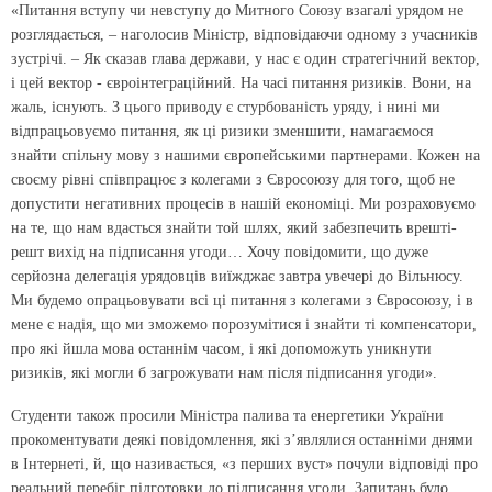
«Питання вступу чи невступу до Митного Союзу взагалі урядом не
розглядається, – наголосив Міністр, відповідаючи одному з учасників
зустрічі. – Як сказав глава держави, у нас є один стратегічний вектор,
і цей вектор - євроінтеграційний. На часі питання ризиків. Вони, на
жаль, існують. З цього приводу є стурбованість уряду, і нині ми
відпрацьовуємо питання, як ці ризики зменшити, намагаємося
знайти спільну мову з нашими європейськими партнерами. Кожен на
своєму рівні співпрацює з колегами з Євросоюзу для того, щоб не
допустити негативних процесів в нашій економіці. Ми розраховуємо
на те, що нам вдасться знайти той шлях, який забезпечить врешті-
решт вихід на підписання угоди… Хочу повідомити, що дуже
серйозна делегація урядовців виїжджає завтра увечері до Вільнюсу.
Ми будемо опрацьовувати всі ці питання з колегами з Євросоюзу, і в
мене є надія, що ми зможемо порозумітися і знайти ті компенсатори,
про які йшла мова останнім часом, і які допоможуть уникнути
ризиків, які могли б загрожувати нам після підписання угоди».
Студенти також просили Міністра палива та енергетики України
прокоментувати деякі повідомлення, які з’являлися останніми днями
в Інтернеті, й, що називається, «з перших вуст» почули відповіді про
реальний перебіг підготовки до підписання угоди. Запитань було