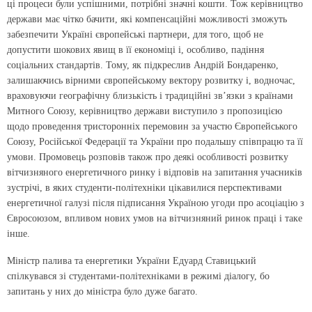
ці процеси були успішними, потрібні значні кошти. Тож керівництво
держави має чітко бачити, які компенсаційні можливості зможуть
забезпечити Україні європейські партнери, для того, щоб не
допустити шокових явищ в її економіці і, особливо, падіння
соціальних стандартів. Тому, як підкреслив Андрій Бондаренко,
залишаючись вірними європейському вектору розвитку і, водночас,
враховуючи географічну близькість і традиційні зв’язки з країнами
Митного Союзу, керівництво держави виступило з пропозицією
щодо проведення тристоронніх перемовин за участю Європейського
Союзу, Російської Федерації та України про подальшу співпрацю та її
умови. Промовець розповів також про деякі особливості розвитку
вітчизняного енергетичного ринку і відповів на запитання учасників
зустрічі, в яких студенти-політехніки цікавилися перспективами
енергетичної галузі після підписання Україною угоди про асоціацію з
Євросоюзом, впливом нових умов на вітчизняний ринок праці і таке
інше.
Міністр палива та енергетики України Едуард Ставицький
спілкувався зі студентами-політехніками в режимі діалогу, бо
запитань у них до міністра було дуже багато.