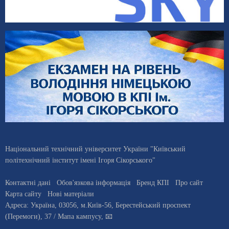
Національний технічний університет України "Київський
політехнічний інститут імені Ігоря Сікорського"
Контактні дані
Обов'язкова інформація
Бренд КПІ
Про сайт
Карта сайту
Нові матеріали
Адреса:
Україна
,
03056
, м.
Київ
-56,
Берестейський проспект
(Перемоги), 37
/ Мапа кампусу
,
📧