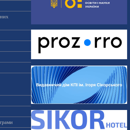
аних
ограми