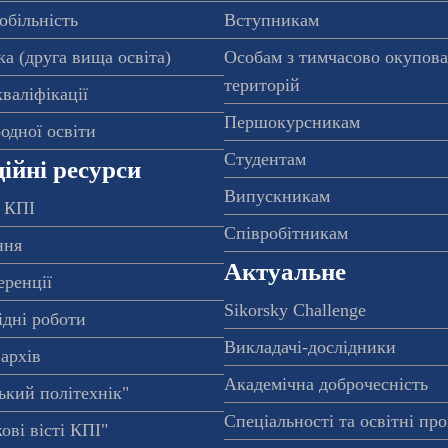
обільність
Вступникам
а (друга вища освіта)
Особам з тимчасово окупов
територій
валіфікації
Першокурсникам
одної освіти
Студентам
ійні ресурси
Випускникам
 КПІ
Співробітникам
ння
Актуальне
еренції
Sikorsky Challenge
ідні роботи
Викладачі-дослідники
архів
Академічна доброчесність
ький політехнік"
Спеціальності та освітні пр
ові вісті КПІ"