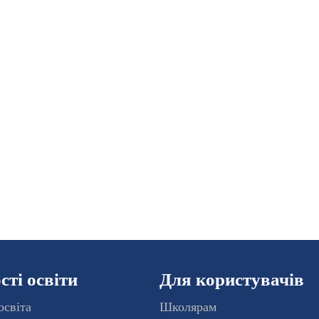
ті освіти
Для користувачів
освіта
Школярам