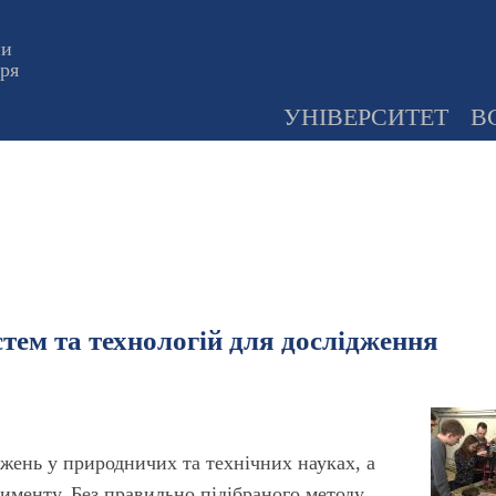
ни
оря
УНІВЕРСИТЕТ
В
ем та технологій для дослідження
жень у природничих та технічних науках, а
именту. Без правильно підібраного методу