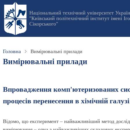
Перейти
до
Національний технічний університет Украї
"Київський політехнічний інститут імені Іг
основного
Сікорського"
вмісту
Головна
Вимірювальні прилади
Вимірювальні прилади
Впровадження комп'ютеризованих сист
процесів перенесення в хімічній галузі
Відомо, що експеримент – найважливіший метод дослід
вимірювання – одна з найважливіших складових експер