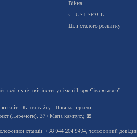
Війна
CLUST SPACE
Цілі сталого розвитку
 політехнічний інститут імені Ігоря Сікорського"
ро сайт
Карта сайту
Нові матеріали
ект (Перемоги), 37
/ Мапа кампусу
,
📧
телефонної станцiї:
+38 044 204 9494
,
телефонний довідн