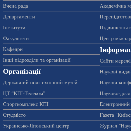
Вчена рада
Академічна м
Департаменти
Перепідготовк
Інститути
Підвищення к
Факультети
Центр міжнар
Інформац
Кафедри
Інші підрозділи та організації
Сайти мережі
Організації
Наукові вида
Державний політехнічний музей
Наукові конф
ЦТ “КПІ-Телеком”
Науково-досл
Спорткомплекс КПІ
Електронний 
Студмісто
Газета "Київс
Українсько-Японський центр
Журнал "Наук