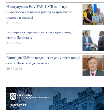
Наносупутник PolyITAN-1 КПІ ім. Ігоря
Сікорського встановив рекорд за тривалістю
польоту в космосі
31-07-2026
Розширення партнерства із закладами вищої
освіти Пакистану
31-07-2026
Стипендія КМУ за видатні заслуги у сфері вищої
освіти Віталію Дідковському
30-07-2026