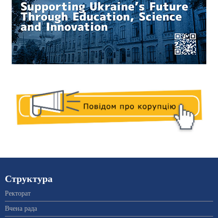
Структура
Ректорат
Вчена рада