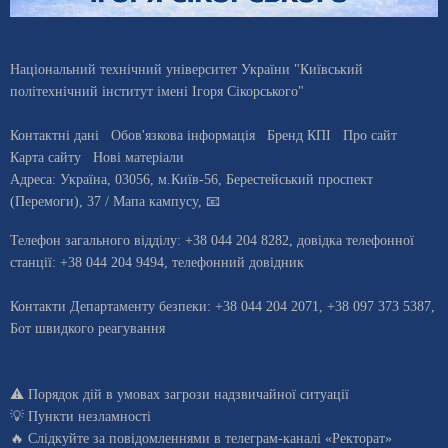
Національний технічний університет України "Київський
політехнічний інститут імені Ігоря Сікорського"
Контактні дані
Обов'язкова інформація
Бренд КПІ
Про сайт
Карта сайту
Нові матеріали
Адреса:
Україна
,
03056
, м.
Київ
-56,
Берестейський проспект
(Перемоги), 37
/ Мапа кампусу
,
📧
Телефон загального відділу:
+38 044 204 8282
, довiдка телефонної
станцiї:
+38 044 204 9494
,
телефонний довідник
Контакти Департаменту безпеки: +38 044 204 2071, +38 097 373 5387,
Бот швидкого реагування
⚠️
Порядок дій в умовах загрози надзвичайної ситуації
💡
Пункти незламності
🔥 Слідкуйте за повідомленнями в
телеграм-каналі «Ректорат»