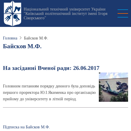
Перейти
Національний технічний університет України
до
"Київський політехнічний інститут імені Ігоря
основного
Сікорського"
вмісту
Головна
Байсков М.Ф.
Байсков М.Ф.
На засіданні Вченої ради: 26.06.2017
Головним питанням порядку денного була доповідь
першого проректора Ю.І.Якименка про організацію
прийому до університету в літній період.
Підписка на Байсков М.Ф.