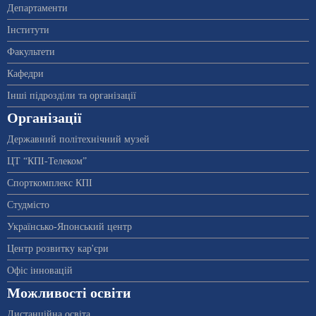
Департаменти
Інститути
Факультети
Кафедри
Інші підрозділи та організації
Організації
Державний політехнічний музей
ЦТ “КПІ-Телеком”
Спорткомплекс КПІ
Студмісто
Українсько-Японський центр
Центр розвитку кар'єри
Офіс інновацій
Можливості освіти
Дистанційна освіта