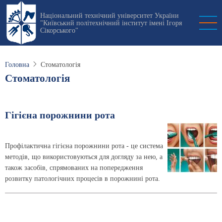
Перейти
Національний технічний університет України
до
"Київський політехнічний інститут імені Ігоря
основного
Сікорського"
вмісту
Головна
Стоматологія
Стоматологія
Гігієна порожнини рота
Профілактична гігієна порожнини рота - це система
методів, що використовуються для догляду за нею, а
також засобів, спрямованих на попередження
розвитку патологічних процесів в порожнині рота.