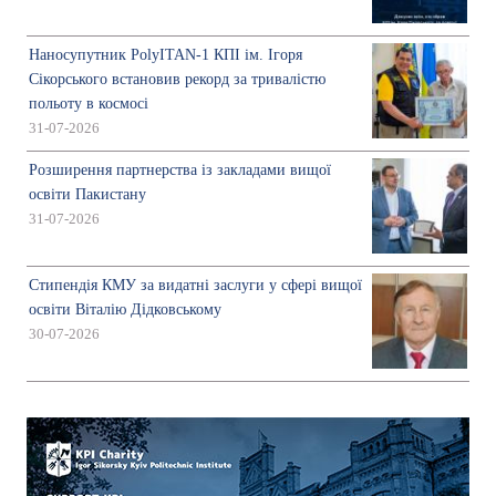
Наносупутник PolyITAN-1 КПІ ім. Ігоря
Сікорського встановив рекорд за тривалістю
польоту в космосі
31-07-2026
Розширення партнерства із закладами вищої
освіти Пакистану
31-07-2026
Стипендія КМУ за видатні заслуги у сфері вищої
освіти Віталію Дідковському
30-07-2026