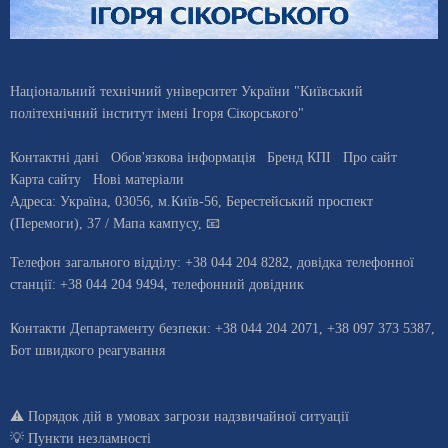
Національний технічний університет України "Київський
політехнічний інститут імені Ігоря Сікорського"
Контактні дані
Обов'язкова інформація
Бренд КПІ
Про сайт
Карта сайту
Нові матеріали
Адреса:
Україна
,
03056
, м.
Київ
-56,
Берестейський проспект
(Перемоги), 37
/ Мапа кампусу
,
📧
Телефон загального відділу:
+38 044 204 8282
, довiдка телефонної
станцiї:
+38 044 204 9494
,
телефонний довідник
Контакти Департаменту безпеки: +38 044 204 2071, +38 097 373 5387,
Бот швидкого реагування
⚠️
Порядок дій в умовах загрози надзвичайної ситуації
💡
Пункти незламності