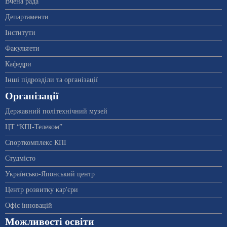
Вчена рада
Департаменти
Інститути
Факультети
Кафедри
Інші підрозділи та організації
Організації
Державний політехнічний музей
ЦТ “КПІ-Телеком”
Спорткомплекс КПІ
Студмісто
Українсько-Японський центр
Центр розвитку кар'єри
Офіс інновацій
Можливості освіти