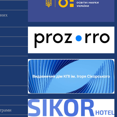
аних
ограми