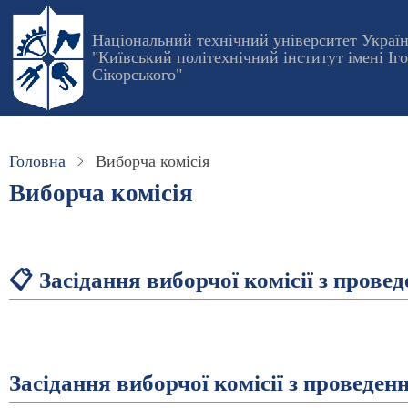
Перейти
до
Національний технічний університет Украї
"Київський політехнічний інститут імені Іг
основного
Сікорського"
вмісту
Головна
Виборча комісія
Виборча комісія
📋 Засідання виборчої комісії з провед
Засідання виборчої комісії з проведен