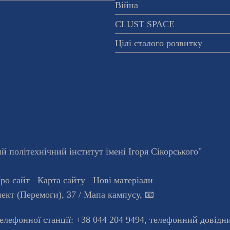
Війна
CLUST SPACE
Цілі сталого розвитку
 політехнічний інститут імені Ігоря Сікорського"
ро сайт
Карта сайту
Нові матеріали
ект (Перемоги), 37
/ Мапа кампусу
,
📧
телефонної станцiї:
+38 044 204 9494
,
телефонний довідн