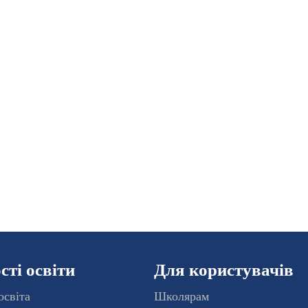
ті освіти
Для користувачів
освіта
Школярам