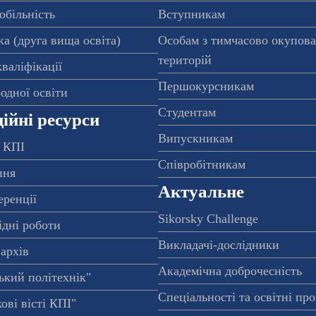
обільність
Вступникам
а (друга вища освіта)
Особам з тимчасово окупов
територій
валіфікації
Першокурсникам
одної освіти
Студентам
ійні ресурси
Випускникам
 КПІ
Співробітникам
ння
Актуальне
еренції
Sikorsky Challenge
ідні роботи
Викладачі-дослідники
архів
Академічна доброчесність
ький політехнік"
Спеціальності та освітні пр
ові вісті КПІ"