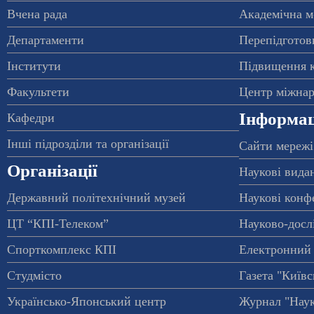
Вчена рада
Академічна м
Департаменти
Перепідготовк
Інститути
Підвищення к
Факультети
Центр міжнар
Інформац
Кафедри
Інші підрозділи та організації
Сайти мережі
Організації
Наукові вида
Державний політехнічний музей
Наукові конф
ЦТ “КПІ-Телеком”
Науково-досл
Спорткомплекс КПІ
Електронний 
Студмісто
Газета "Київс
Українсько-Японський центр
Журнал "Наук