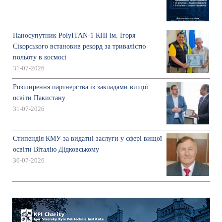
Наносупутник PolyITAN-1 КПІ ім. Ігоря
Сікорського встановив рекорд за тривалістю
польоту в космосі
31-07-2026
Розширення партнерства із закладами вищої
освіти Пакистану
31-07-2026
Стипендія КМУ за видатні заслуги у сфері вищої
освіти Віталію Дідковському
30-07-2026