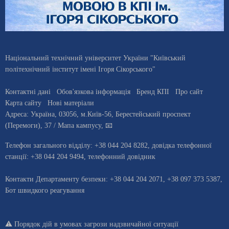
Національний технічний університет України "Київський
політехнічний інститут імені Ігоря Сікорського"
Контактні дані
Обов'язкова інформація
Бренд КПІ
Про сайт
Карта сайту
Нові матеріали
Адреса:
Україна
,
03056
, м.
Київ
-56,
Берестейський проспект
(Перемоги), 37
/ Мапа кампусу
,
📧
Телефон загального відділу:
+38 044 204 8282
, довiдка телефонної
станцiї:
+38 044 204 9494
,
телефонний довідник
Контакти Департаменту безпеки: +38 044 204 2071, +38 097 373 5387,
Бот швидкого реагування
⚠️
Порядок дій в умовах загрози надзвичайної ситуації