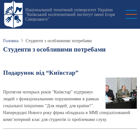
Перейти
Національний технічний університет України
до
"Київський політехнічний інститут імені Ігоря
основного
Сікорського"
вмісту
Головна
Студенти з особливими потребами
Студенти з особливими потребами
Подарунок від “Київстар”
Протягом чотирьох років “Київстар” підтримує
людей з функціональними порушеннями в рамках
соціальної ініціативи “Для людей, для країни!”.
Напередодні Нового року фірма обладнала в ММІ спеціалізований
комп’ютерний клас для студентів із проблемами слуху.