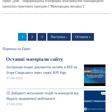
сервіс ДМС
"Інформаційна платформа можливостей міжнародних
проєктно-грантових програм ("Міжнародна мозаїка")"
.
Розбивка
на
Сторінка
1
Сторінка
2
Сторінка
3
Наступна
Наступна ›
Остання
Остання »
сторінка
сторінка
сторінки
Підписка на Грант
Останні матеріали сайту
Інструкція подачі документів онлайн в КПІ ім.
Ігоря Сікорського через сервіс KPI Sign
07-08-2026
🕔 Дайджест актуальних подій та конкурсів від
Відділу академічної мобільності
07-08-2026