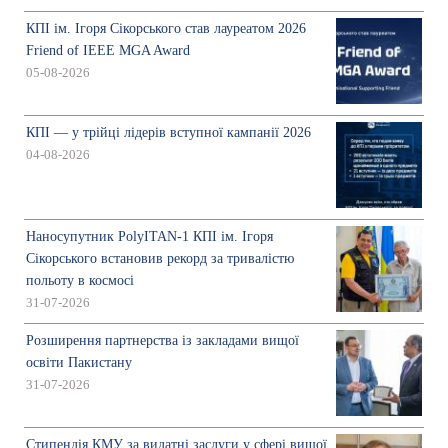
КПІ ім. Ігоря Сікорського став лауреатом 2026
Friend of IEEE MGA Award
05-08-2026
КПІ — у трійці лідерів вступної кампанії 2026
04-08-2026
Наносупутник PolyITAN-1 КПІ ім. Ігоря
Сікорського встановив рекорд за тривалістю
польоту в космосі
31-07-2026
Розширення партнерства із закладами вищої
освіти Пакистану
31-07-2026
Стипендія КМУ за видатні заслуги у сфері вищої