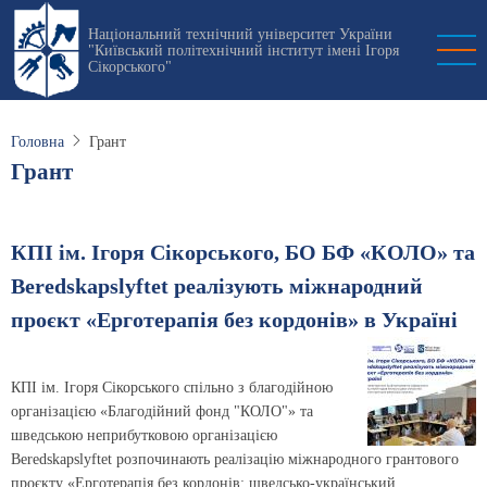
Перейти
Національний технічний університет України
до
"Київський політехнічний інститут імені Ігоря
основного
Сікорського"
вмісту
Головна
Грант
Грант
КПІ ім. Ігоря Сікорського, БО БФ «КОЛО» та
Beredskapslyftet реалізують міжнародний
проєкт «Ерготерапія без кордонів» в Україні
КПІ ім. Ігоря Сікорського спільно з благодійною
організацією «Благодійний фонд "КОЛО"» та
шведською неприбутковою організацією
Beredskapslyftet розпочинають реалізацію міжнародного грантового
проєкту «Ерготерапія без кордонів: шведсько-український