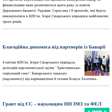
фінансування яких розпочнеться цього року за кошти
Державного бюджету України. Серед них і 8 проєктів, які будуть
виконуватися в КПІ ім. Ігоря Сікорського впродовж найближчих
трьох років.
Благодійна допомога від партнерів із Баварії
4 квітня КПІ ім. Ігоря Сікорського відвідала
делегація парламентської групи "Християнсько-
соціальний союз" Баварського ландтагу
(парламенту) під керівництвом її голови Клауса Холечека.
Грант від ЄС – науковцям НН ІМЗ та ФЕЛ