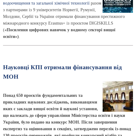
водоочищення та загальної хімічної технології
разом
з партнерами із 9 університетів Норвегії, Румунії,
Молдови, Сербії та України отримали фінансування престижного
міжнародного конкурсу Erasmus+ із проєктом DIGISKILLS
(
«Посилення цифрових навичок у водному секторі вищої
освіти»)
.
Науковці КПІ отримали фінансування від
МОН
Понад 650 проєктів фундаментальних та
прикладних наукових досліджень, виконавцями
яких є заклади вищої освіти й наукові установи,
що належать до сфери управління Міністерства освіти і науки
України, було подано на конкурс МОН. Після завершення
експертиз та оцінювання в секціях, затверджено перелік із-понад
130 проєктів-переможців, які пройшли конкурсний відбір та