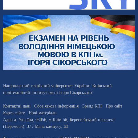
Національний технічний університет України "Київський
політехнічний інститут імені Ігоря Сікорського"
Контактні дані
Обов'язкова інформація
Бренд КПІ
Про сайт
Карта сайту
Нові матеріали
Адреса:
Україна
,
03056
, м.
Київ
-56,
Берестейський проспект
(Перемоги), 37
/ Мапа кампусу
,
📧