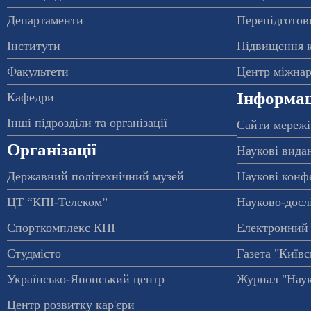
Департаменти
Перепідготовк
Інститути
Підвищення к
Факультети
Центр міжнар
Інформац
Кафедри
Інші підрозділи та організації
Сайти мережі
Організації
Наукові вида
Державний політехнічний музей
Наукові конф
ЦТ “КПІ-Телеком”
Науково-досл
Спорткомплекс КПІ
Електронний 
Студмісто
Газета "Київс
Українсько-Японський центр
Журнал "Наук
Центр розвитку кар'єри