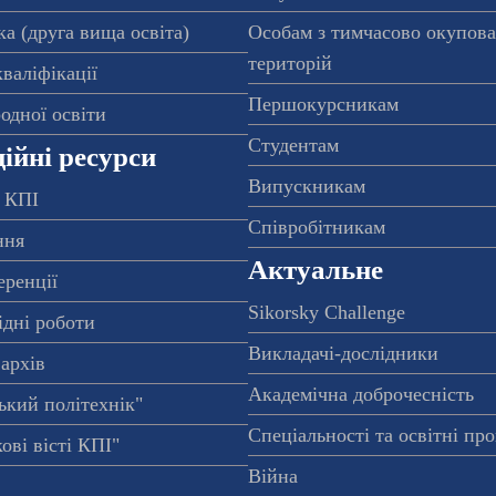
а (друга вища освіта)
Особам з тимчасово окупов
територій
валіфікації
Першокурсникам
одної освіти
Студентам
ійні ресурси
Випускникам
 КПІ
Співробітникам
ння
Актуальне
еренції
Sikorsky Challenge
ідні роботи
Викладачі-дослідники
архів
Академічна доброчесність
ький політехнік"
Спеціальності та освітні пр
ові вісті КПІ"
Війна