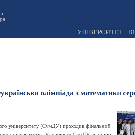
ни
оря
УНІВЕРСИТЕТ
В
українська олімпіада з математики сер
вного університету (СумДУ) проходив фінальний
ічних університетів. Уже вдруге СумДУ успішно