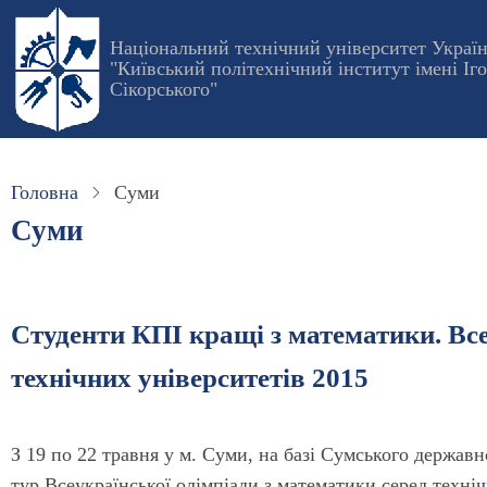
Перейти
до
Національний технічний університет Украї
"Київський політехнічний інститут імені Іг
основного
Сікорського"
вмісту
Головна
Суми
Суми
Студенти КПІ кращі з математики. Все
технічних університетів 2015
З 19 по 22 травня у м. Суми, на базі Сумського держа
тур Всеукраїнської олімпіади з математики серед техн