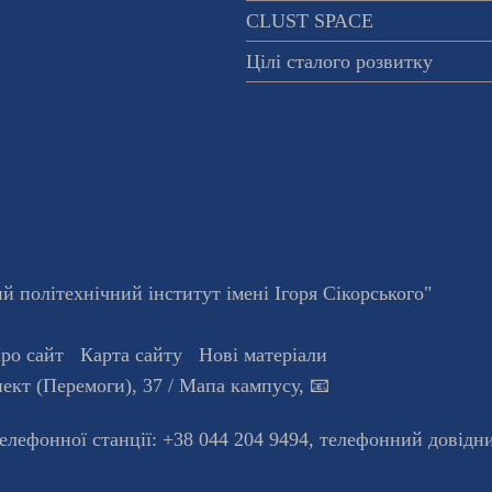
CLUST SPACE
Цілі сталого розвитку
 політехнічний інститут імені Ігоря Сікорського"
ро сайт
Карта сайту
Нові матеріали
ект (Перемоги), 37
/ Мапа кампусу
,
📧
телефонної станцiї:
+38 044 204 9494
,
телефонний довідн