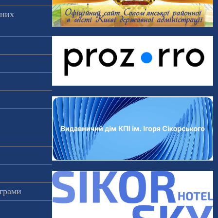
аних
ограми