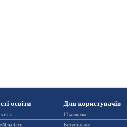
ті освіти
Для користувачів
освіта
Школярам
обільність
Вступникам