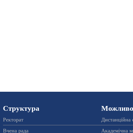
Структура
Можливос
Ректорат
Дистанційна 
Вчена рада
Академічна м