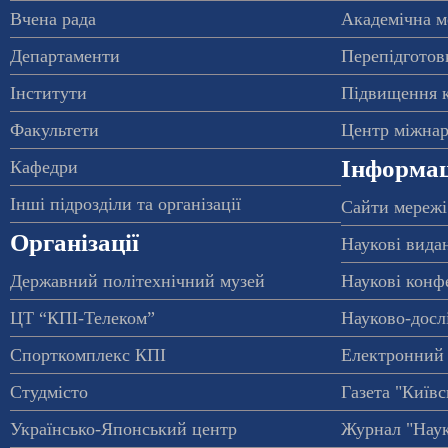
Вчена рада
Академічна м
Департаменти
Перепідготовк
Інститути
Підвищення к
Факультети
Центр міжнар
Інформац
Кафедри
Інші підрозділи та організації
Сайти мережі
Організації
Наукові вида
Державний політехнічний музей
Наукові конф
ЦТ “КПІ-Телеком”
Науково-досл
Спорткомплекс КПІ
Електронний 
Студмісто
Газета "Київс
Українсько-Японський центр
Журнал "Наук