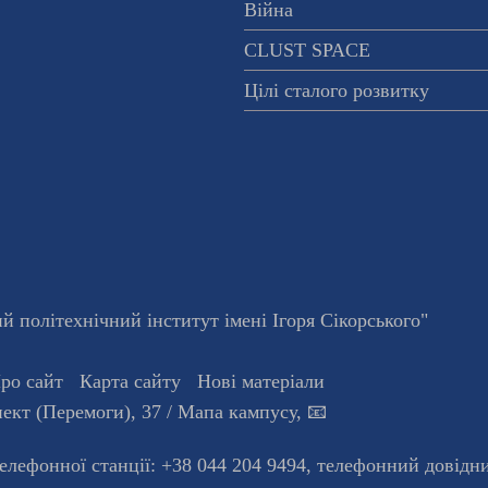
Війна
CLUST SPACE
Цілі сталого розвитку
 політехнічний інститут імені Ігоря Сікорського"
ро сайт
Карта сайту
Нові матеріали
ект (Перемоги), 37
/ Мапа кампусу
,
📧
телефонної станцiї:
+38 044 204 9494
,
телефонний довідн