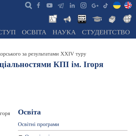
СТУП
ОСВІТА
НАУКА
СТУДЕНТСТВО
корського за результатами XXІV туру
ціальностями КПІ ім. Ігоря
Освіта
Ігоря
Освітні програми