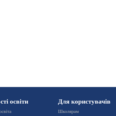
ті освіти
Для користувачів
освіта
Школярам