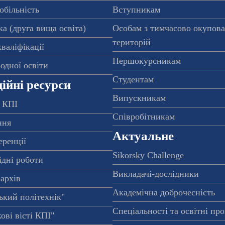
обільність
Вступникам
а (друга вища освіта)
Особам з тимчасово окупов
територій
валіфікації
Першокурсникам
одної освіти
Студентам
ійні ресурси
Випускникам
 КПІ
Співробітникам
ння
Актуальне
еренції
Sikorsky Challenge
ідні роботи
Викладачі-дослідники
архів
Академічна доброчесність
ький політехнік"
Спеціальності та освітні пр
ові вісті КПІ"