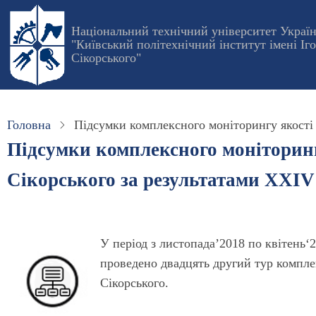
Перейти
до
Національний технічний університет Украї
"Київський політехнічний інститут імені Іг
основного
Сікорського"
вмісту
Головна
Підсумки комплексного моніторингу якості 
Підсумки комплексного моніторингу
Сікорського за результатами XXІV
У період з листопада’2018 по квітень‘
проведено двадцять другий тур комплек
Сікорського.