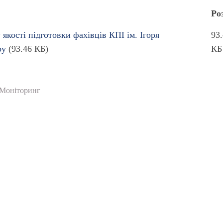
Ро
якості підготовки фахівців КПІ ім. Ігоря
93
ру
(93.46 КБ)
КБ
Моніторинг