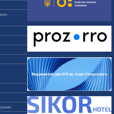
аних
ограми