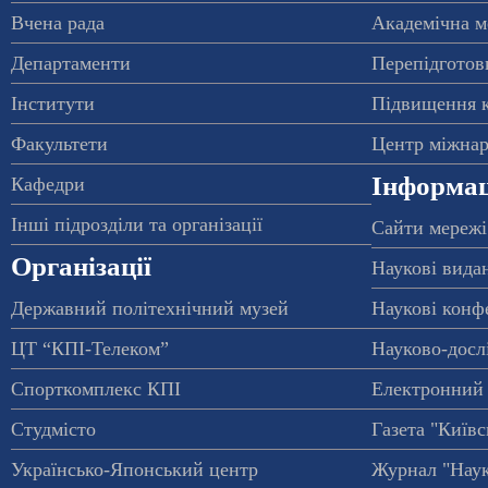
Вчена рада
Академічна м
Департаменти
Перепідготовк
Інститути
Підвищення к
Факультети
Центр міжнар
Інформац
Кафедри
Інші підрозділи та організації
Сайти мережі
Організації
Наукові вида
Державний політехнічний музей
Наукові конф
ЦТ “КПІ-Телеком”
Науково-досл
Спорткомплекс КПІ
Електронний 
Студмісто
Газета "Київс
Українсько-Японський центр
Журнал "Наук