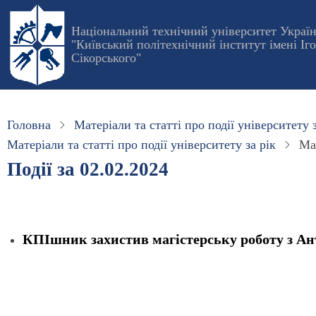
Перейти
до
Національний технічний університет Украї
"Київський політехнічний інститут імені Іг
основного
Сікорського"
вмісту
Головна
Матеріали та статті про події університету з
Матеріали та статті про події університету за рік
Мат
Події за 02.02.2024
КПІшник захистив магістерську роботу з А