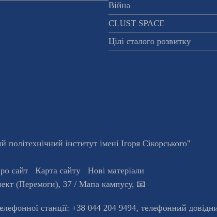
Війна
CLUST SPACE
Цілі сталого розвитку
 політехнічний інститут імені Ігоря Сікорського"
ро сайт
Карта сайту
Нові матеріали
ект (Перемоги), 37
/ Мапа кампусу
,
📧
телефонної станцiї:
+38 044 204 9494
,
телефонний довідн