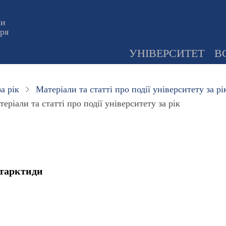
ни
оря
УНІВЕРСИТЕТ
В
а рік
Матеріали та статті про події університету за рі
еріали та статті про події університету за рік
нтарктиди