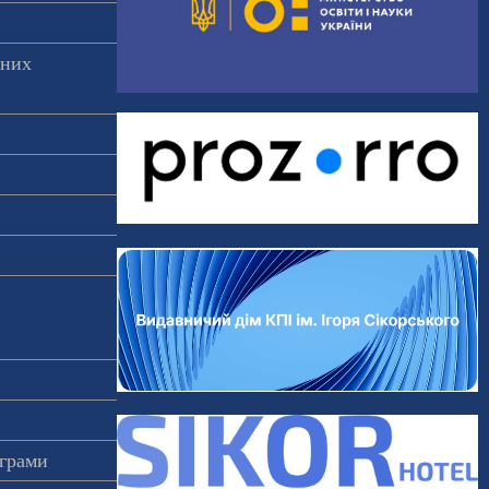
аних
ограми