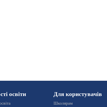
ті освіти
Для користувачів
освіта
Школярам