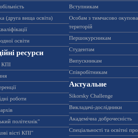
обільність
Вступникам
а (друга вища освіта)
Особам з тимчасово окупов
територій
валіфікації
Першокурсникам
одної освіти
Студентам
ійні ресурси
Випускникам
 КПІ
Співробітникам
ння
Актуальне
еренції
Sikorsky Challenge
ідні роботи
Викладачі-дослідники
архів
Академічна доброчесність
ький політехнік"
Спеціальності та освітні пр
ові вісті КПІ"