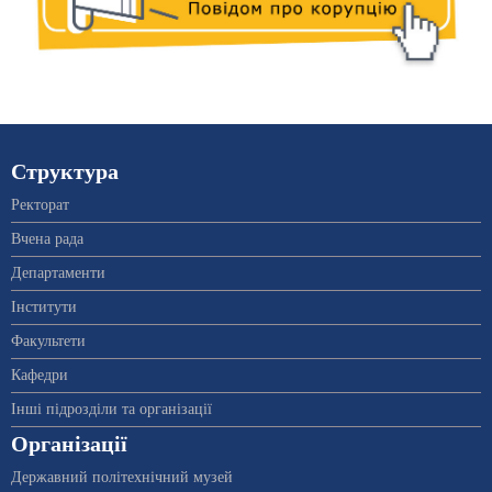
Структура
Ректорат
Вчена рада
Департаменти
Інститути
Факультети
Кафедри
Інші підрозділи та організації
Організації
Державний політехнічний музей