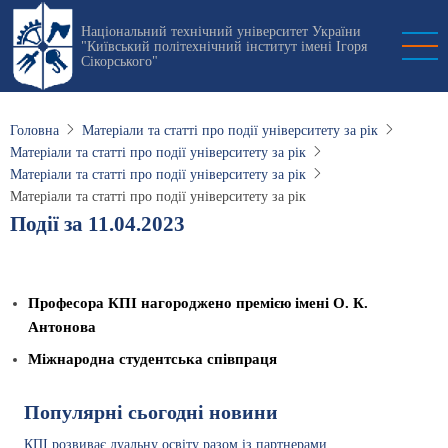
Перейти
Національний технічний університет України
до
"Київський політехнічний інститут імені Ігоря
основного
Сікорського"
вмісту
Головна
Матеріали та статті про події університету за рік
Матеріали та статті про події університету за рік
Матеріали та статті про події університету за рік
Матеріали та статті про події університету за рік
Події за 11.04.2023
Професора КПІ нагороджено премією імені О. К.
Антонова
Міжнародна студентська співпраця
Популярні сьогодні новини
КПІ розвиває дуальну освіту разом із партнерами