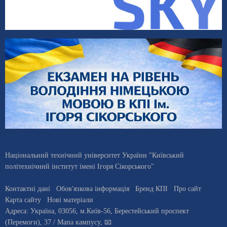
Національний технічний університет України "Київський
політехнічний інститут імені Ігоря Сікорського"
Контактні дані
Обов'язкова інформація
Бренд КПІ
Про сайт
Карта сайту
Нові матеріали
Адреса:
Україна
,
03056
, м.
Київ
-56,
Берестейський проспект
(Перемоги), 37
/ Мапа кампусу
,
📧