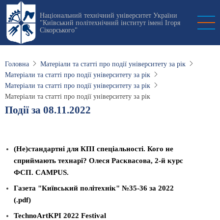
Перейти
Національний технічний університет України
до
"Київський політехнічний інститут імені Ігоря
основного
Сікорського"
вмісту
Головна
Матеріали та статті про події університету за рік
Матеріали та статті про події університету за рік
Матеріали та статті про події університету за рік
Матеріали та статті про події університету за рік
Події за 08.11.2022
(Не)стандартні для КПІ спеціальності. Кого не
сприймають технарі? Олеся Расквасова, 2-й курс
ФСП. CAMPUS.
Газета "Київський політехнік" №35-36 за 2022
(.pdf)
TechnoArtKPI 2022 Festival