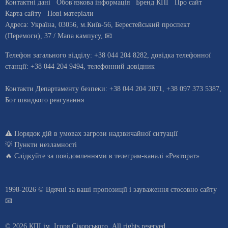
Контактні дані
Обов'язкова інформація
Бренд КПІ
Про сайт
Карта сайту
Нові матеріали
Адреса:
Україна
,
03056
, м.
Київ
-56,
Берестейський проспект
(Перемоги), 37
/ Мапа кампусу
,
📧
Телефон загального відділу:
+38 044 204 8282
, довiдка телефонної
станцiї:
+38 044 204 9494
,
телефонний довідник
Контакти Департаменту безпеки: +38 044 204 2071, +38 097 373 5387,
Бот швидкого реагування
⚠️
Порядок дій в умовах загрози надзвичайної ситуації
💡
Пункти незламності
🔥 Слідкуйте за повідомленнями в
телеграм-каналі «Ректорат»
1998-2026 © Вдячні за ваші
пропозиції і зауваження стосовно сайту
📧
© 2026 КПІ ім. Ігоря Сікорського, All rights reserved.