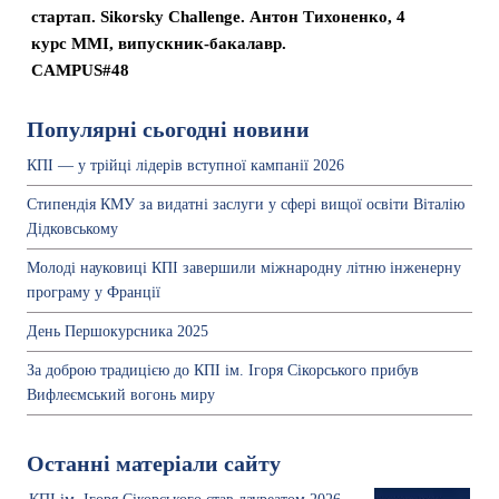
стартап. Sikorsky Chаllеnge. Антон Тихоненко, 4
курс ММІ, випускник-бакалавр.
CAMPUS#48
Популярні сьогодні новини
КПІ — у трійці лідерів вступної кампанії 2026
Стипендія КМУ за видатні заслуги у сфері вищої освіти Віталію
Дідковському
Молоді науковиці КПІ завершили міжнародну літню інженерну
програму у Франції
День Першокурсника 2025
За доброю традицією до КПІ ім. Ігоря Сікорського прибув
Вифлеємський вогонь миру
Останні матеріали сайту