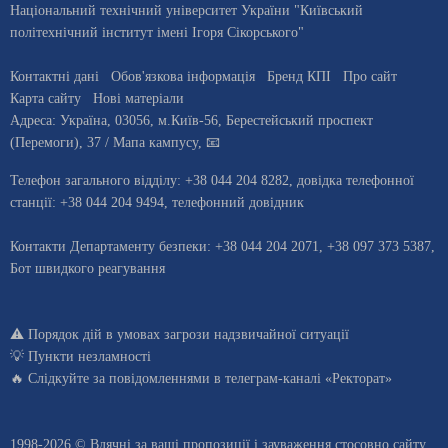
Національний технічний університет України "Київський
політехнічний інститут імені Ігоря Сікорського"
Контактні дані
Обов'язкова інформація
Бренд КПІ
Про сайт
Карта сайту
Нові матеріали
Адреса:
Україна
,
03056
, м.
Київ
-56,
Берестейський проспект
(Перемоги), 37
/ Мапа кампусу
,
📧
Телефон загального відділу:
+38 044 204 8282
, довiдка телефонної
станцiї:
+38 044 204 9494
,
телефонний довідник
Контакти Департаменту безпеки: +38 044 204 2071, +38 097 373 5387,
Бот швидкого реагування
⚠️
Порядок дій в умовах загрози надзвичайної ситуації
💡
Пункти незламності
🔥 Слідкуйте за повідомленнями в
телеграм-каналі «Ректорат»
1998-2026 © Вдячні за ваші
пропозиції і зауваження стосовно сайту