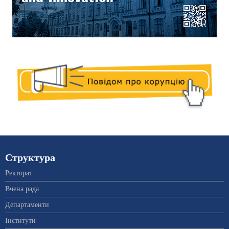
Структура
Ректорат
Вчена рада
Департаменти
Інститути