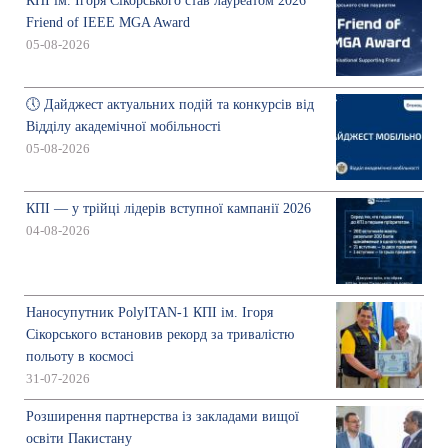
КПІ ім. Ігоря Сікорського став лауреатом 2026
Friend of IEEE MGA Award
05-08-2026
🕔 Дайджест актуальних подій та конкурсів від
Відділу академічної мобільності
05-08-2026
КПІ — у трійці лідерів вступної кампанії 2026
04-08-2026
Наносупутник PolyITAN-1 КПІ ім. Ігоря
Сікорського встановив рекорд за тривалістю
польоту в космосі
31-07-2026
Розширення партнерства із закладами вищої
освіти Пакистану