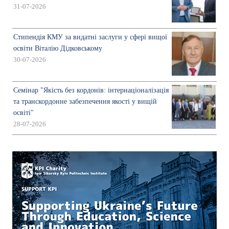
31-07-2026
Стипендія КМУ за видатні заслуги у сфері вищої
освіти Віталію Дідковському
30-07-2026
Семінар "Якість без кордонів: інтернаціоналізація
та транскордонне забезпечення якості у вищій
освіті"
28-07-2026