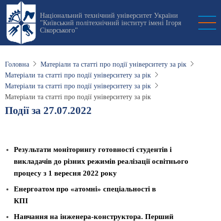
Перейти
Національний технічний університет України
до
"Київський політехнічний інститут імені Ігоря
основного
Сікорського"
вмісту
Головна
Матеріали та статті про події університету за рік
Матеріали та статті про події університету за рік
Матеріали та статті про події університету за рік
Матеріали та статті про події університету за рік
Події за 27.07.2022
Результати моніторингу готовності студентів і
викладачів до різних режимів реалізації освітнього
процесу з 1 вересня 2022 року
Енергоатом про «атомні» спеціальності в
КПІ
Навчання на інженера-конструктора. Перший