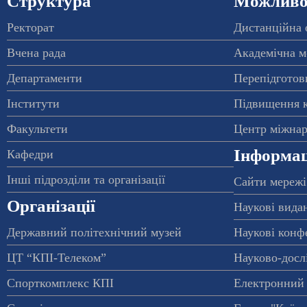
Структура
Можливос
Ректорат
Дистанційна 
Вчена рада
Академічна м
Департаменти
Перепідготовк
Інститути
Підвищення к
Факультети
Центр міжнар
Інформац
Кафедри
Інші підрозділи та організації
Сайти мережі
Організації
Наукові вида
Державний політехнічний музей
Наукові конф
ЦТ “КПІ-Телеком”
Науково-досл
Спорткомплекс КПІ
Електронний 