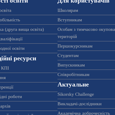
ті освіти
Для користувачів
освіта
Школярам
обільність
Вступникам
а (друга вища освіта)
Особам з тимчасово окупов
територій
валіфікації
Першокурсникам
одної освіти
Студентам
ійні ресурси
Випускникам
 КПІ
Співробітникам
ння
Актуальне
еренції
Sikorsky Challenge
ідні роботи
Викладачі-дослідники
архів
Академічна доброчесність