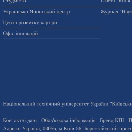
Студмісто
Газета "Київс
Українсько-Японський центр
Журнал "Наук
Центр розвитку кар'єри
Офіс інновацій
Національний технічний університет України "Київський
Контактні дані
Обов'язкова інформація
Бренд КПІ
П
Адреса:
Україна
,
03056
, м.
Київ
-56,
Берестейський просп