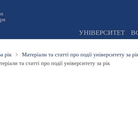
ни
оря
УНІВЕРСИТЕТ
В
а рік
Матеріали та статті про події університету за рі
еріали та статті про події університету за рік