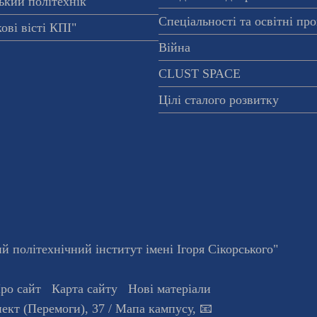
ький політехнік"
Спеціальності та освітні пр
ові вісті КПІ"
Війна
CLUST SPACE
Цілі сталого розвитку
 політехнічний інститут імені Ігоря Сікорського"
ро сайт
Карта сайту
Нові матеріали
ект (Перемоги), 37
/ Мапа кампусу
,
📧