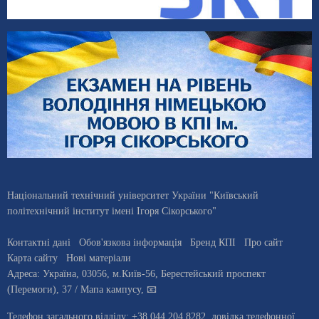
Національний технічний університет України "Київський
політехнічний інститут імені Ігоря Сікорського"
Контактні дані
Обов'язкова інформація
Бренд КПІ
Про сайт
Карта сайту
Нові матеріали
Адреса:
Україна
,
03056
, м.
Київ
-56,
Берестейський проспект
(Перемоги), 37
/ Мапа кампусу
,
📧
Телефон загального відділу:
+38 044 204 8282
, довiдка телефонної