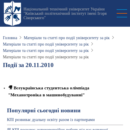
Перейти
Національний технічний університет України
до
"Київський політехнічний інститут імені Ігоря
основного
Сікорського"
вмісту
Головна
Матеріали та статті про події університету за рік
Матеріали та статті про події університету за рік
Матеріали та статті про події університету за рік
Матеріали та статті про події університету за рік
Події за 20.11.2010
🎥 Всеукраїнська студентська олімпіада
"Механотроніка в машинобудуванні"
Популярні сьогодні новини
КПІ розвиває дуальну освіту разом із партнерами
💯 КПІ посилює антикорупційну роботу під час вступної