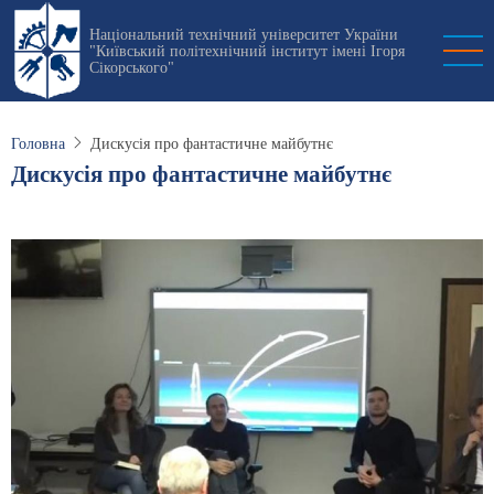
Перейти
Національний технічний університет України
до
"Київський політехнічний інститут імені Ігоря
основного
Сікорського"
вмісту
Головна
Дискусія про фантастичне майбутнє
Дискусія про фантастичне майбутнє