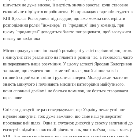
цінується не дуже високо, її вартість значно зростає, коли створено
економічне підґрунтя виробництва. На прикладах стартапів студентів
КПІ Ярослав Кологривов підтвердив, що вже можна спостерігати
розподілення ролей "інженера" та "продавця" ідеї у команді, при
цьому "продавцеві" доводиться багато попрацювати, щоб заслужити
повагу винахідника.
Місця продукування інновацій розміщені у світі нерівномірно, отож
і майбутнє стає реальністю на планеті в різний час, а технології часто
випереджають наше розуміння. У цьому аспекті Ярослав Кологривов
зазначив, що студентство – саме той пласт, який ліпше за всіх
готовий сприймати зміни і рухатися вперед. Молоді люди часто не
знають минулого і починають мислити категоріями майбутнього,
вони сповнені драйву і не бояться помилок, не бояться створювати
щось нове.
Спікери дискусії не раз стверджували, що Україну чекає успішне
наукове майбутнє, тож дуже важливо, що саме наш університет
прокладає цей шлях. Одна зі слухачок дискусії у своєму запитанні до
експертів відмітила високий рівень знань, яких набула, навчаючись у
КПІ. Тож дуже сподіваюся, що автор реальних марсіанських хронік