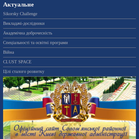
Актуальне
Sikorsky Challenge
Викладачі-дослідники
Академічна доброчесність
Спеціальності та освітні програми
Війна
CLUST SPACE
Цілі сталого розвитку