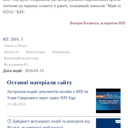
летітиме на червону планету в ракеті, позначеній написом "Made in
NTUU "KPI".
Валерія Касянчук, аспірантка ВПІ
КП: 2016, 3
America House
Дискусія
Фантастика
Інноватика
Київський політехнік
Кологривов Я.І.
Дата події
2016-01-15
Останні матеріали сайту
Інструкція подачі документів онлайн в КПІ ім.
Ігоря Сікорського через сервіс KPI Sign
07-08-2026
🕔 Дайджест актуальних подій та конкурсів від
Відділу академічної мобільності