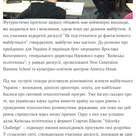
Футуристичні прогнози щоразу обіцяють нам неймовірні винаходи,
які видаються хоч і можливим, однак поки що далеким майбутнім. А
ось учасники відкритої дискусії "Як підготуватися до фантастичного
майбутнього" стверджують: майбутнє вже настало. До розмови про
прийдешнє для України й українців було запрошено Ярослава
Кологривого, генерального директора Наукового парку "Київська
політехніка", у рамках дискусії, організованої Next Generation
Business School та культурно-освітнім центром America House.
Під час зустрічі спікери розглянули різноманітні аспекти майбутнього
України – виховання, ціннісні орієнтири, освіта, але найбільше
йшлося про світовий технологічний прогрес. Уже багато сказано про
те, що українська наука здатна вивести країну на один рівень з
провідними технологічно розвинутими державами, але поки що цей
ривок стримується через низку причин. Одну з них уже успішно
долає Київська політехніка у форматі Стартап Школи "Sikorsky
Challenge" – підвищує вміння винахідників просувати свої розробки.
У сучасному світі, стверджували учасники дискусії, інновація як ідея