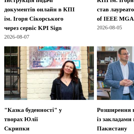
Інструкція подачі
КПІ ім. Ігор
документів онлайн в КПІ
став лауреато
ім. Ігоря Сікорського
of IEEE MGA
через сервіс KPI Sign
2026-08-05
2026-08-07
"Казка буденності" у
Розширення 
творах Юлії
із закладами
Скрипки
Пакистану