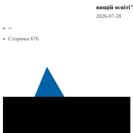
вищій освіті
2026-07-28
Розбивка
Попередня
‹‹
сторінка
на
Сторінка 676
сторінки