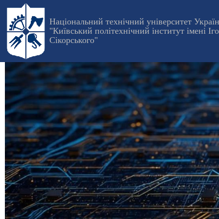
Перейти
до
Національний технічний університет Украї
"Київський політехнічний інститут імені Іг
основного
Сікорського"
вмісту