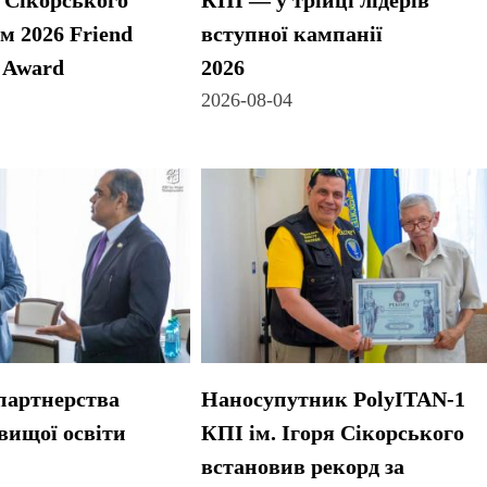
я Сікорського
КПІ — у трійці лідерів
м 2026 Friend
вступної кампанії
 Award
2026
2026-08-04
партнерства
Наносупутник PolyITAN-1
 вищої освіти
КПІ ім. Ігоря Сікорського
встановив рекорд за