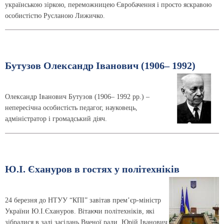
українською зіркою, переможницею Євробачення і просто яскравою
особистістю Русланою Лижичко.
Бутузов Олександр Іванович (1906– 1992)
Олександр Іванович Бутузов (1906– 1992 рр.) –
непересічна особистість педагог, науковець,
адміністратор і громадський діяч.
Ю.І. Єхануров в гостях у політехніків
24 березня до НТУУ “КПІ” завітав прем’єр-міністр
України Ю.І.Єхануров. Вітаючи політехніків, які
зібралися в залі засідань Вченої ради, Юрій Іванович