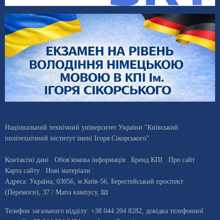
Національний технічний університет України "Київський
політехнічний інститут імені Ігоря Сікорського"
Контактні дані
Обов'язкова інформація
Бренд КПІ
Про сайт
Карта сайту
Нові матеріали
Адреса:
Україна
,
03056
, м.
Київ
-56,
Берестейський проспект
(Перемоги), 37
/ Мапа кампусу
,
📧
Телефон загального відділу:
+38 044 204 8282
, довiдка телефонної