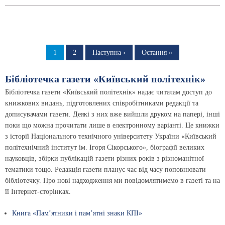
Розбивка
на
Сторінка
1
Сторінка
2
Наступна
Наступна ›
Остання
Остання »
сторінка
сторінка
сторінки
Бібліотечка газети «Київський політехнік»
Бібліотечка газети «Київський політехнік» надає читачам доступ до
книжкових видань, підготовлених співробітниками редакції та
дописувачами газети. Деякі з них вже вийшли друком на папері, інші
поки що можна прочитати лише в електронному варіанті. Це книжки
з історії Національного технічного університету України «Київський
політехнічний інститут ім. Ігоря Сікорського», біографії великих
науковців, збірки публікацій газети різних років з різноманітної
тематики тощо. Редакція газети планує час від часу поповнювати
бібліотечку. Про нові надходження ми повідомлятимемо в газеті та на
її Інтернет-сторінках.
Книга «Пам’ятники і пам’ятні знаки КПІ»