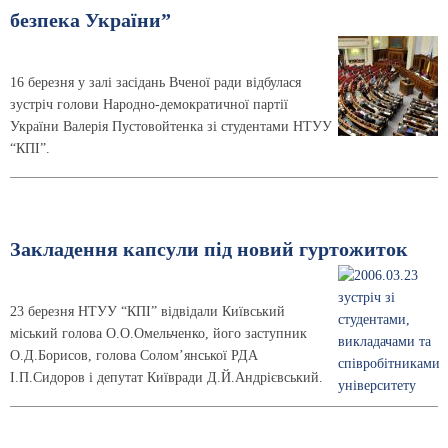
безпека України”
16 березня у залі засідань Вченої ради відбулася
зустріч голови Народно-демократичної партії
України Валерія Пустовойтенка зі студентами НТУУ
“КПІ”.
Закладення капсули під новий гуртожиток
23 березня НТУУ “КПІ” відвідали Київський
міський голова О.О.Омельченко, його заступник
О.Д.Борисов, голова Солом’янської РДА
І.П.Сидоров і депутат Київради Д.Й.Андрієвський.