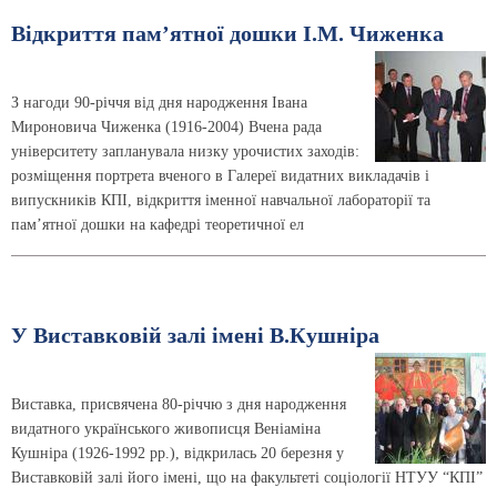
Відкриття пам’ятної дошки І.М. Чиженка
З нагоди 90-річчя від дня народження Івана
Мироновича Чиженка (1916-2004) Вчена рада
університету запланувала низку урочистих заходів:
розміщення портрета вченого в Галереї видатних викладачів і
випускників КПІ, відкриття іменної навчальної лабораторії та
пам’ятної дошки на кафедрі теоретичної ел
У Виставковій залі імені В.Кушніра
Виставка, присвячена 80-річчю з дня народження
видатного українського живописця Веніаміна
Кушніра (1926-1992 рр.), відкрилась 20 березня у
Виставковій залі його імені, що на факультеті соціології НТУУ “КПІ”