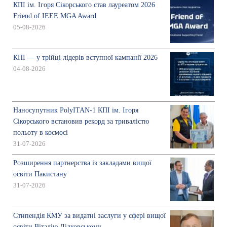
КПІ ім. Ігоря Сікорського став лауреатом 2026
Friend of IEEE MGA Award
05-08-2026
КПІ — у трійці лідерів вступної кампанії 2026
04-08-2026
Наносупутник PolyITAN-1 КПІ ім. Ігоря
Сікорського встановив рекорд за тривалістю
польоту в космосі
31-07-2026
Розширення партнерства із закладами вищої
освіти Пакистану
31-07-2026
Стипендія КМУ за видатні заслуги у сфері вищої
освіти Віталію Дідковському