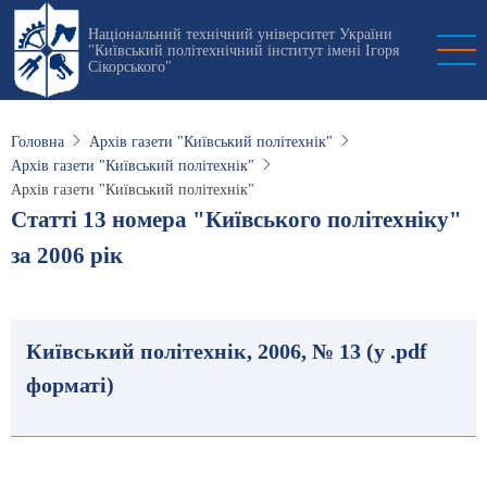
Перейти
Національний технічний університет України
до
"Київський політехнічний інститут імені Ігоря
основного
Сікорського"
вмісту
Головна
Архів газети "Київський політехнік"
Архів газети "Київський політехнік"
Архів газети "Київський політехнік"
Статті 13 номера "Київського політехніку"
за 2006 рік
Київський політехнік, 2006, № 13 (у .pdf
форматі)