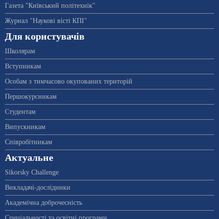
Газета "Київський політехнік"
Журнал "Наукові вісті КПІ"
Для користувачів
Школярам
Вступникам
Особам з тимчасово окупованих територій
Першокурсникам
Студентам
Випускникам
Співробітникам
Актуальне
Sikorsky Challenge
Викладачі-дослідники
Академічна доброчесність
Спеціальності та освітні програми