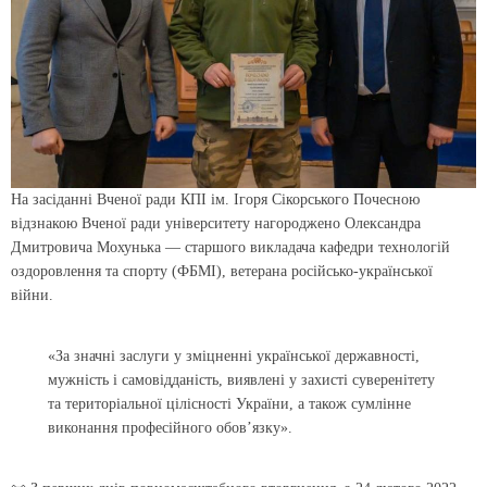
На засіданні Вченої ради КПІ ім. Ігоря Сікорського Почесною
відзнакою Вченої ради університету нагороджено Олександра
Дмитровича Мохунька — старшого викладача кафедри технологій
оздоровлення та спорту (ФБМІ), ветерана російсько-української
війни.
«За значні заслуги у зміцненні української державності,
мужність і самовідданість, виявлені у захисті суверенітету
та територіальної цілісності України, а також сумлінне
виконання професійного обов’язку».