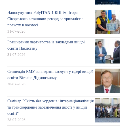
Наносупутник PolyITAN-1 КПІ ім. Ігоря
Сікорського встановив рекорд за тривалістю
польоту в космосі
31-07-2026
Розширення партнерства із закладами вищої
освіти Пакистану
31-07-2026
Стипендія КМУ за видатні заслуги у сфері вищої
освіти Віталію Дідковському
30-07-2026
Семінар "Якість без кордонів: інтернаціоналізація
та транскордонне забезпечення якості у вищій
освіті"
28-07-2026