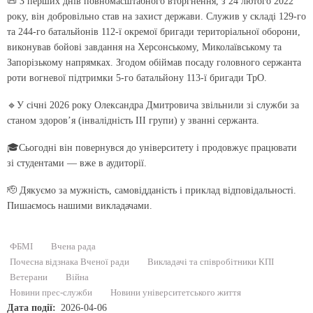
📜 З перших днів повномасштабного вторгнення, з 24 лютого 2022
року, він добровільно став на захист держави. Служив у складі 129-го
та 244-го батальйонів 112-ї окремої бригади територіальної оборони,
виконував бойові завдання на Херсонському, Миколаївському та
Запорізькому напрямках. Згодом обіймав посаду головного сержанта
роти вогневої підтримки 5-го батальйону 113-ї бригади ТрО.
🔹У січні 2026 року Олександра Дмитровича звільнили зі служби за
станом здоров’я (інвалідність ІІІ групи) у званні сержанта.
🎓Сьогодні він повернувся до університету і продовжує працювати
зі студентами — вже в аудиторії.
🫡 Дякуємо за мужність, самовідданість і приклад відповідальності.
Пишаємось нашими викладачами.
ФБМІ
Вчена рада
Почесна відзнака Вченої ради
Викладачі та співробітники КПІ
Ветерани
Війна
Новини прес-служби
Новини університетського життя
Дата події
2026-04-06