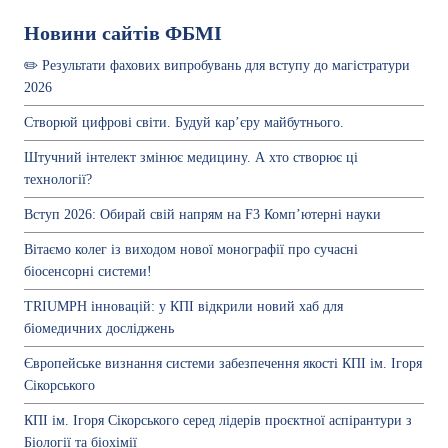
Новини сайтів ФБМІ
✏️ Результати фахових випробувань для вступу до магістратури
2026
Створюй цифрові світи. Будуй кар’єру майбутнього.
Штучний інтелект змінює медицину. А хто створює ці
технології?
Вступ 2026: Обирай свій напрям на F3 Комп’ютерні науки
Вітаємо колег із виходом нової монографії про сучасні
біосенсорні системи!
TRIUMPH інновацій: у КПІ відкрили новий хаб для
біомедичних досліджень
Європейське визнання системи забезпечення якості КПІ ім. Ігоря
Сікорського
КПІ ім. Ігоря Сікорського серед лідерів проєктної аспірантури з
Біології та біохімії