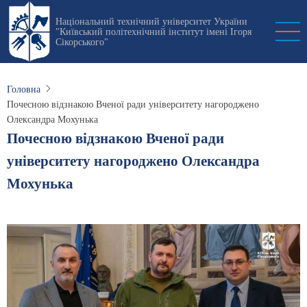
Перейти
Національний технічний університет України
до
"Київський політехнічний інститут імені Ігоря
основного
Сікорського"
вмісту
Головна
Почесною відзнакою Вченої ради університету нагороджено
Олександра Мохунька
Почесною відзнакою Вченої ради
університету нагороджено Олександра
Мохунька