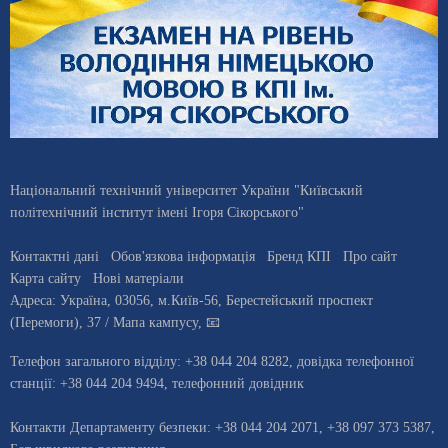
Національний технічний університет України "Київський
політехнічний інститут імені Ігоря Сікорського"
Контактні дані
Обов'язкова інформація
Бренд КПІ
Про сайт
Карта сайту
Нові матеріали
Адреса:
Україна
,
03056
, м.
Київ
-56,
Берестейський проспект
(Перемоги), 37
/ Мапа кампусу
,
📧
Телефон загального відділу:
+38 044 204 8282
, довiдка телефонної
станцiї:
+38 044 204 9494
,
телефонний довідник
Контакти Департаменту безпеки: +38 044 204 2071, +38 097 373 5387,