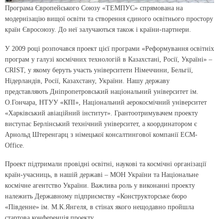
Програма Європейського Союзу «ТЕМПУС» спрямована на
модернізацію вищої освіти та створення єдиного освітнього простору
країн Євросоюзу. До неї залучаються також і країни-партнери.
У 2009 році розпочався проект цієї програми «Реформування освітніх
програм у галузі космічних технологій в Казахстані, Росії, Україні» –
CRIST, у якому беруть участь університети Німеччини, Бельгії,
Нідерландів, Росії, Казахстану, України. Нашу державу
представляють Дніпропетровський національний університет ім.
О.Гончара, НТУУ «КПІ», Національний аерокосмічний університет
«Харківський авіаційний інститут». Грантоотримувачем проекту
виступає Берлінський технічний університет, а координатором є
Арнольд Штеренгарц з німецької консалтингової компанії ECM-
Office.
Проект підтримали провідні освітні, наукові та космічні організації
країн-учасниць, в нашій державі – МОН України та Національне
космічне агентство України. Важлива роль у виконанні проекту
належить Державному підприємству «Конструкторське бюро
«Південне» ім. М.К.Янгеля, в стінах якого нещодавно пройшла
стартова конференція проекту.