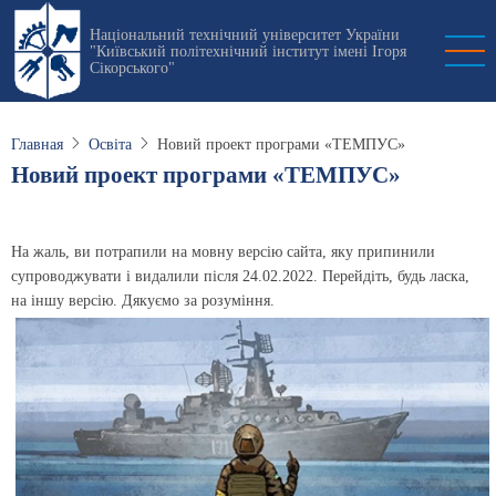
Перейти
Національний технічний університет України
к
"Київський політехнічний інститут імені Ігоря
основному
Сікорського"
содержанию
Главная
Освіта
Новий проект програми «ТЕМПУС»
Новий проект програми «ТЕМПУС»
На жаль, ви потрапили на мовну версію сайта, яку припинили
супроводжувати і видалили після 24.02.2022. Перейдіть, будь ласка,
на іншу версію. Дякуємо за розуміння.