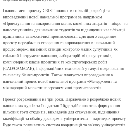
Головна мета проекту CRIST полягає в спільній розробці та
впровадженні нової навчальної програми за напрямком
«Проектування та використання малих космічних апаратів – мікро- та
наносупутників» для навчання студентів та підвищення кваліфікації
працівників авіакосмічної промисловості. Для цього завданням
проекту передбачено створення та впровадження в навчальний
процес мережі наземних станцій контролю малих супутників як
спільний інструмент навчання, лабораторій мікросупутників,
комп'ютерних класів проектних та конструкторських робіт
(СAD/CAM/CAE), інформаційних технологій у галузі моделювання
та аналізу бізнес-проектів. Також планується впровадження в
навчальний процес нової навчальної програми «Менеджмент та
міжнародний маркетинг аерокосмічної промисловості».
Проект розрахований на три роки. Паралельно з розробкою нових
навчальних курсів та їх адаптації буде здійснюватись формування
цільових груп студентів, викладачів для стажування, підвищення
кваліфікації та обміну досвідом в університетах – партнерах проекту.
Буде також розвиватись система координації та зв'язку університетів