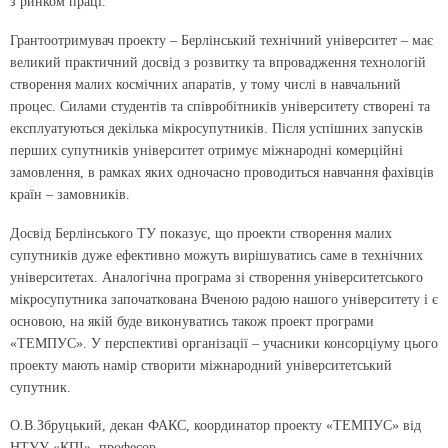
з ринком праці.
Грантоотримувач проекту – Берлінський технічний університет – має
великий практичний досвід з розвитку та впровадження технологій
створення малих космічних апаратів, у тому числі в навчальний
процес. Силами студентів та співробітників університету створені та
експлуатуються декілька мікросупутників. Після успішних запусків
перших супутників університет отримує міжнародні комерційні
замовлення, в рамках яких одночасно проводиться навчання фахівців
країн – замовників.
Досвід Берлінського ТУ показує, що проекти створення малих
супутників дуже ефективно можуть вирішуватись саме в технічних
університетах. Аналогічна програма зі створення університетського
мікросупутника започаткована Вченою радою нашого університету і є
основою, на якій буде виконуватись також проект програми
«ТЕМПУС». У перспективі організації – учасники консорціуму цього
проекту мають намір створити міжнародний університетський
супутник.
О.В.Збруцький, декан ФАКС, координатор проекту «ТЕМПУС» від
НТУУ «КПІ», професор