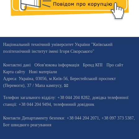
Національний технічний університет України "Київський
політехнічний інститут імені Ігоря Сікорського"
Контактні дані
Обов'язкова інформація
Бренд КПІ
Про сайт
Карта сайту
Нові матеріали
Адреса:
Україна
,
03056
, м.
Київ
-56,
Берестейський проспект
(Перемоги), 37
/ Мапа кампусу
,
📧
Телефон загального відділу:
+38 044 204 8282
, довiдка телефонної
станцiї:
+38 044 204 9494
,
телефонний довідник
Контакти Департаменту безпеки: +38 044 204 2071, +38 097 373 5387,
Бот швидкого реагування