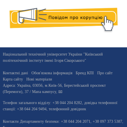
Національний технічний університет України "Київський
політехнічний інститут імені Ігоря Сікорського"
Контактні дані
Обов'язкова інформація
Бренд КПІ
Про сайт
Карта сайту
Нові матеріали
Адреса:
Україна
,
03056
, м.
Київ
-56,
Берестейський проспект
(Перемоги), 37
/ Мапа кампусу
,
📧
Телефон загального відділу:
+38 044 204 8282
, довiдка телефонної
станцiї:
+38 044 204 9494
,
телефонний довідник
Контакти Департаменту безпеки: +38 044 204 2071, +38 097 373 5387,