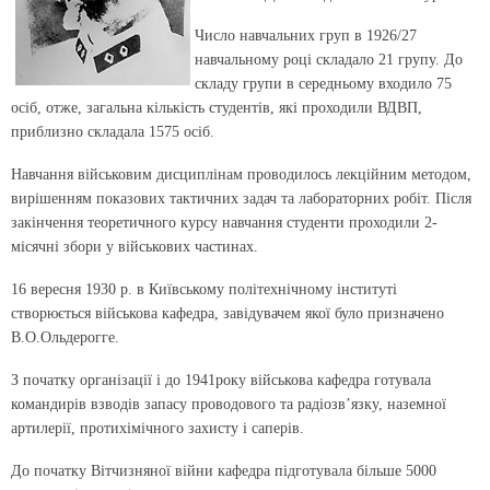
Число навчальних груп в 1926/27
навчальному році складало 21 групу. До
складу групи в середньому входило 75
осіб, отже, загальна кількість студентів, які проходили ВДВП,
приблизно складала 1575 осіб.
Навчання військовим дисциплінам проводилось лекційним методом,
вирішенням показових тактичних задач та лабораторних робіт. Після
закінчення теоретичного курсу навчання студенти проходили 2-
місячні збори у військових частинах.
16 вересня 1930 р. в Київському політехнічному інституті
створюється військова кафедра, завідувачем якої було призначено
В.О.Ольдерогге.
З початку організації і до 1941року військова кафедра готувала
командирів взводів запасу проводового та радіозв’язку, наземної
артилерії, протихімічного захисту і саперів.
До початку Вітчизняної війни кафедра підготувала більше 5000