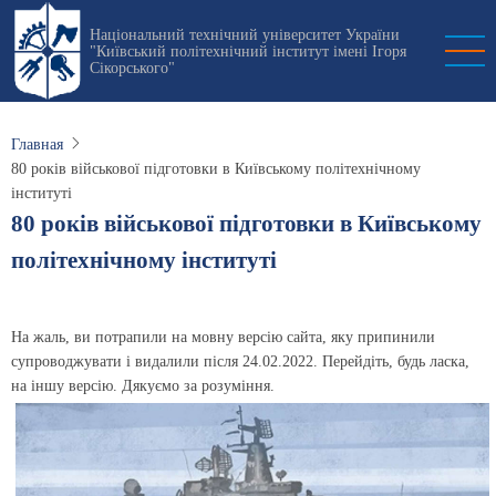
Перейти
Національний технічний університет України
к
"Київський політехнічний інститут імені Ігоря
основному
Сікорського"
содержанию
Главная
80 років військової підготовки в Київському політехнічному
інституті
80 років військової підготовки в Київському
політехнічному інституті
На жаль, ви потрапили на мовну версію сайта, яку припинили
супроводжувати і видалили після 24.02.2022. Перейдіть, будь ласка,
на іншу версію. Дякуємо за розуміння.