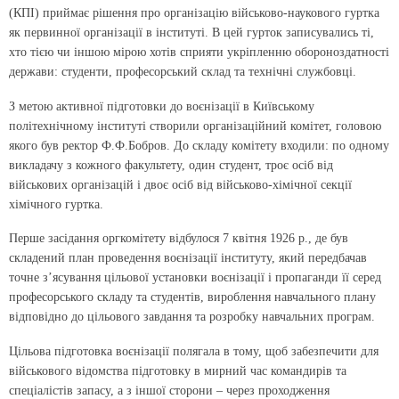
(КПІ) приймає рішення про організацію військово-наукового гуртка
як первинної організації в інституті. В цей гурток записувались ті,
хто тією чи іншою мірою хотів сприяти укріпленню обороноздатності
держави: студенти, професорський склад та технічні службовці.
З метою активної підготовки до воєнізації в Київському
політехнічному інституті створили організаційний комітет, головою
якого був ректор Ф.Ф.Бобров. До складу комітету входили: по одному
викладачу з кожного факультету, один студент, троє осіб від
військових організацій і двоє осіб від військово-хімічної секції
хімічного гуртка.
Перше засідання оргкомітету відбулося 7 квітня 1926 р., де був
складений план проведення воєнізації інституту, який передбачав
точне з’ясування цільової установки воєнізації і пропаганди її серед
професорського складу та студентів, вироблення навчального плану
відповідно до цільового завдання та розробку навчальних програм.
Цільова підготовка воєнізації полягала в тому, щоб забезпечити для
військового відомства підготовку в мирний час командирів та
спеціалістів запасу, а з іншої сторони – через проходження