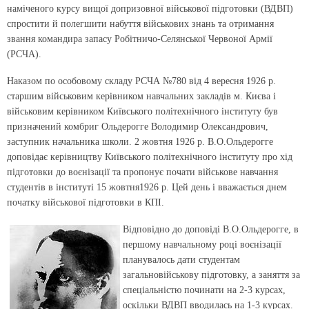
наміченого курсу вищої допризовної військової підготовки (ВДВП)
спростити й полегшити набуття військових знань та отримання
звання командира запасу Робітничо-Селянської Червоної Армії
(РСЧА).
Наказом по особовому складу РСЧА №780 від 4 вересня 1926 р.
старшим військовим керівником навчальних закладів м. Києва і
військовим керівником Київського політехнічного інституту був
призначений комбриг Ольдерогге Володимир Олександрович,
заступник начальника школи. 2 жовтня 1926 р. В.О.Ольдерогге
доповідає керівництву Київського політехнічного інституту про хід
підготовки до воєнізації та пропонує почати військове навчання
студентів в інституті 15 жовтня1926 р. Цей день і вважається днем
початку військової підготовки в КПІ.
Відповідно до доповіді В.О.Ольдерогге, в
першому навчальному році воєнізації
планувалось дати студентам
загальновійськову підготовку, а заняття за
спеціальністю починати на 2-3 курсах,
оскільки ВДВП вводилась на 1-3 курсах.