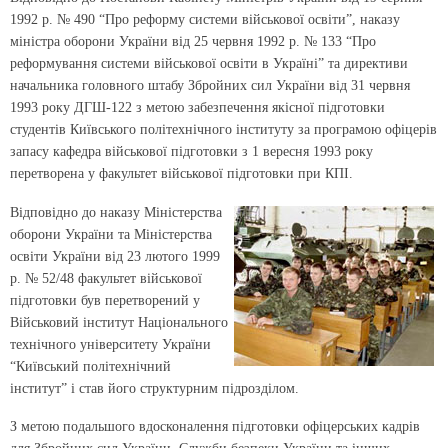
1992 р. № 490 “Про реформу системи військової освіти”, наказу
міністра оборони України від 25 червня 1992 р. № 133 “Про
реформування системи військової освіти в Україні” та директиви
начальника головного штабу Збройних сил України від 31 червня
1993 року ДГШ-122 з метою забезпечення якісної підготовки
студентів Київського політехнічного інституту за програмою офіцерів
запасу кафедра військової підготовки з 1 вересня 1993 року
перетворена у факультет військової підготовки при КПІ.
Відповідно до наказу Міністерства
оборони України та Міністерства
освіти України від 23 лютого 1999
р. № 52/48 факультет військової
підготовки був перетворений у
Військовий інститут Національного
технічного університету України
“Київський політехнічний
інститут” і став його структурним підрозділом.
З метою подальшого вдосконалення підготовки офіцерських кадрів