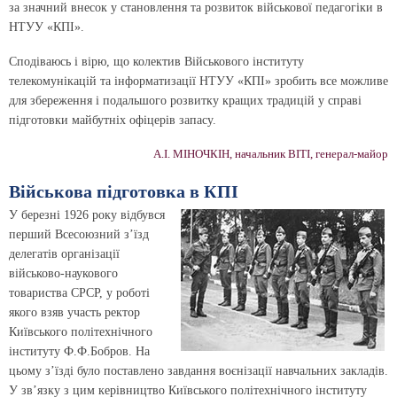
за значний внесок у становлення та розвиток військової педагогіки в
НТУУ «КПІ».
Сподіваюсь і вірю, що колектив Військового інституту
телекомунікацій та інформатизації НТУУ «КПІ» зробить все можливе
для збереження і подальшого розвитку кращих традицій у справі
підготовки майбутніх офіцерів запасу.
А.І. МІНОЧКІН, начальник ВІТІ, генерал-майор
Військова підготовка в КПІ
У березні 1926 року відбувся
перший Всесоюзний з’їзд
делегатів організації
військово-наукового
товариства СРСР, у роботі
якого взяв участь ректор
Київського політехнічного
інституту Ф.Ф.Бобров. На
цьому з’їзді було поставлено завдання воєнізації навчальних закладів.
У зв’язку з цим керівництво Київського політехнічного інституту