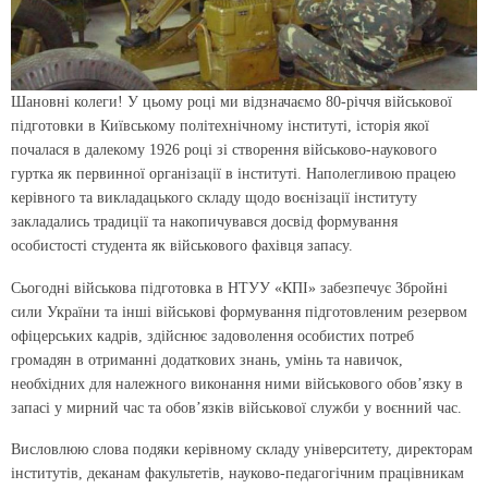
Шановні колеги! У цьому році ми відзначаємо 80-річчя військової
підготовки в Київському політехнічному інституті, історія якої
почалася в далекому 1926 році зі створення військово-наукового
гуртка як первинної організації в інституті. Наполегливою працею
керівного та викладацького складу щодо воєнізації інституту
закладались традиції та накопичувався досвід формування
особистості студента як військового фахівця запасу.
Сьогодні військова підготовка в НТУУ «КПІ» забезпечує Збройні
сили України та інші військові формування підготовленим резервом
офіцерських кадрів, здійснює задоволення особистих потреб
громадян в отриманні додаткових знань, умінь та навичок,
необхідних для належного виконання ними військового обов’язку в
запасі у мирний час та обов’язків військової служби у воєнний час.
Висловлюю слова подяки керівному складу університету, директорам
інститутів, деканам факультетів, науково-педагогічним працівникам