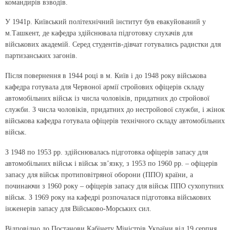
командирів взводів.
У 1941р. Київський політехнічний інститут був евакуйований у
м.Ташкент, де кафедра здійснювала підготовку слухачів для
військових академій. Серед студентів-дівчат готувались радистки для
партизанських загонів.
Після повернення в 1944 році в м. Київ і до 1948 року військова
кафедра готувала для Червоної армії стройових офіцерів складу
автомобільних військ із числа чоловіків, придатних до стройової
служби. З числа чоловіків, придатних до нестройової служби, і жінок
військова кафедра готувала офіцерів технічного складу автомобільних
військ.
З 1948 по 1953 рр. здійснювалась підготовка офіцерів запасу для
автомобільних військ і військ зв’язку, з 1953 по 1960 рр. – офіцерів
запасу для військ протиповітряної оборони (ППО) країни, а
починаючи з 1960 року – офіцерів запасу для військ ППО сухопутних
військ. З 1969 року на кафедрі розпочалася підготовка військових
інженерів запасу для Військово-Морських сил.
Відповідно до Постанови Кабінету Міністрів України від 19 серпня