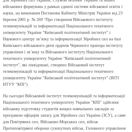
для Збройних сил України, Служби безпеки України та інших
військових формувань у рамках єдиної системи військової освіти і
науки, на виконання Постанови Кабінету Міністрів України від 23
березня 2001 р. № 269 “Про створення Військового інституту
телекомунікацій та інформатизації Національного технічного
університету України “Київський політехнічний інститут” і
Наукового центру зв’язку та інформатизації Збройних сил на базі
Київського військового двічі орденів Червоного прапора інституту
управління і зв’язку та Військового інституту Національного
технічного університету України “Київський політехнічний
інститут”, які ліквідовані, створено Військовий інститут
телекомунікацій та інформатизації Національного технічного
університету України “Київський політехнічний інститут” (ВІТІ
НТУУ “КПІ”).
На сьогодні Військовий інститут телекомунікацій та інформатизації
Національного технічного університету України “КПІ” здійснює
військову підготовку студентів вищих навчальних закладів за
програмою офіцерів запасу для Збройних сил України (ЗСУ), а саме:
для Повітряних сил, Військово-Морських сил, військ
Протиповітряної оборони сухопутних військ, Головного управління