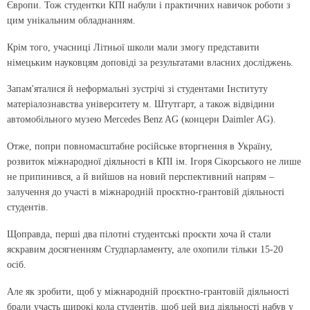
Європи. Тож студентки КПІ набули і практичних навичок роботи з
цим унікальним обладнанням.
Крім того, учасниці Літньої школи мали змогу представити
німецьким науковцям доповіді за результатами власних досліджень.
Запам'яталися й неформальні зустрічі зі студентами Інституту
матеріалознавства університету м. Штутгарт, а також відвідини
автомобільного музею Mercedes Benz AG (концерн Daimler AG).
Отже, попри повномасштабне російське вторгнення в Україну,
розвиток міжнародної діяльності в КПІ ім. Ігоря Сікорського не лише
не припинився, а й вийшов на новий перспективний напрям –
залучення до участі в міжнародній проєктно-грантовій діяльності
студентів.
Щоправда, перші два пілотні студентські проєкти хоча й стали
яскравим досягненням Студпарламенту, але охопили тільки 15-20
осіб.
Але як зробити, щоб у міжнародній проєктно-грантовій діяльності
брали участь широкі кола студентів, щоб цей вид діяльності набув у