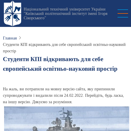
Перейти
Національний технічний університет України
к
"Київський політехнічний інститут імені Ігоря
основному
Сікорського"
содержанию
Главная
Студенти КПІ відкривають для себе європейський освітньо-науковий
простір
Студенти КПІ відкривають для себе
європейський освітньо-науковий простір
На жаль, ви потрапили на мовну версію сайта, яку припинили
супроводжувати і видалили після 24.02.2022. Перейдіть, будь ласка,
на іншу версію. Дякуємо за розуміння.