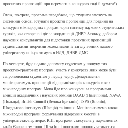
проєктних пропозицій про перемоги в конкурсах годі й думати!).
Отож,
по-третє
, програма передбачає, що студенти зможуть на
системній основі готувати проєктні пропозиції для подання на
конкурси міжнародних програм через систему наукових студентських
гуртків, яка створена і діє за координації ДНВР. Зазначу, добором
наукових консультантів для підготовки проєктних пропозицій
студентськими творчими колективами із загалу вчених нашого
університету опікуватимуться НДЧ, ДНВР, ДМС.
По-четверте
, буде надано допомогу студентам у пошуку тих
проєктно-грантових програм, участь у конкурсах яких може бути
запропонована студентам у першу чергу. Департаменти
моніторитимуть пропозиції від організаторів конкурсів таких
міжнародних програм. Мова йде про конкурси за програмами
агенцій академічних і наукових обмінів DAAD (Німеччина), NAWA
(Польща), British Council (Велика Британія), JSPS (Японія),
Шведського інституту (Швеція) та інших. Моніторитимемо також
міжнародні програми формування лідерських якостей в
університетах-партнерах КПІ, програми стажувань у парламентах
країн Євросоюзу тощо. Ці та інші програми пропонуватимуться