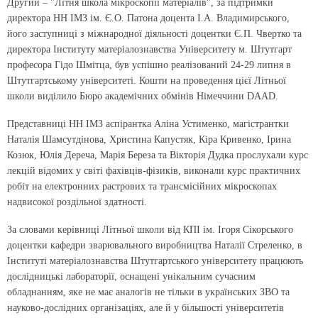
Другий – "Літня школа мікроскопії матеріалів", за підтримки
директора НН ІМЗ ім. Є.О. Патона доцента І.А. Владимирського,
його заступниці з міжнародної діяльності доцентки Є.П. Чвертко та
директора Інституту матеріалознавства Університету м. Штутгарт
професора Гідо Шмітца, був успішно реалізований 24-29 липня в
Штутгартському університеті. Кошти на проведення цієї Літньої
школи виділило Бюро академічних обмінів Німеччини DAAD.
Представниці НН ІМЗ аспірантка Аліна Устименко, магістрантки
Наталія Шамсутдінова, Христина Капустяк, Кіра Кривенко, Ірина
Козюк, Юлія Дереча, Марія Береза та Вікторія Дудка прослухали курс
лекцій відомих у світі фахівців-фізиків, виконали курс практичних
робіт на електронних растрових та трансмісійних мікроскопах
надвисокої роздільної здатності.
За словами керівниці Літньої школи від КПІ ім. Ігоря Сікорського
доцентки кафедри зварювального виробництва Наталії Стреленко, в
Інституті матеріалознавства Штутгартського університету працюють
дослідницькі лабораторії, оснащені унікальним сучасним
обладнанням, яке не має аналогів не тільки в українських ЗВО та
науково-дослідних організаціях, але й у більшості університетів