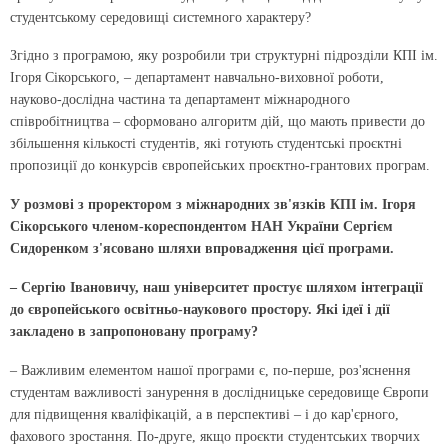
студентському середовищі системного характеру?
Згідно з програмою, яку розробили три структурні підрозділи КПІ ім.
Ігоря Сікорського, – департамент навчально-виховної роботи,
науково-дослідна частина та департамент міжнародного
співробітництва – сформовано алгоритм дій, що мають привести до
збільшення кількості студентів, які готують студентські проєктні
пропозиції до конкурсів європейських проєктно-грантових програм.
У розмові з проректором з міжнародних зв'язків КПІ ім. Ігоря
Сікорського членом-кореспондентом НАН України Сергієм
Сидоренком з'ясовано шляхи впровадження цієї програми.
– Сергію Івановичу, наш університет простує шляхом інтеграції
до європейського освітньо-наукового простору. Які ідеї і дії
закладено в запропоновану програму?
– Важливим елементом нашої програми є,
по-перше
, роз'яснення
студентам важливості занурення в дослідницьке середовище Європи
для підвищення кваліфікацій, а в перспективі – і до кар'єрного,
фахового зростання.
По-друге
, якщо проєкти студентських творчих