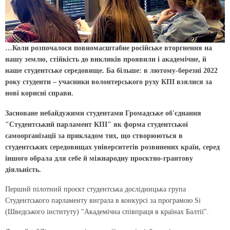
…Коли розпочалося повномасштабне російське вторгнення на
нашу землю, стійкість до викликів проявили і академічне, й
наше студентське середовище. Ба більше: в лютому-березні 2022
року студенти – учасники волонтерського руху КПІ взялися за
нові корисні справи.
Засноване небайдужими студентами Громадське об'єднання
"Студентський парламент КПІ" як форма студентської
самоорганізації за прикладом тих, що створюються в
студентських середовищах університетів розвинених країн, серед
іншого обрала для себе й міжнародну проєктно-грантову
діяльність.
Перший пілотний проєкт студентська дослідницька група
Студентського парламенту виграла в конкурсі за програмою Si
(Шведського інституту) "Академічна співпраця в країнах Балтії".