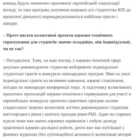
команд будуть тематично присвячені європейській соціалізації
молоді, то така програма залучення широких кіл студентства КПІ до
проєктної діяльності впроваджуватиметься найбільш просто і
швидко.
– Проте писати колективні проєкти науково-технічного
спрямування для студентів значно складніше, ніж індивідуальні,
чи не так?
– Погоджуюся. Тому, на наш погляд, у науково-технічній сфері
доцільно рекомендувати студентам виборювати індивідуальні
студентські гранти в конкурсах міжнародних програм. Маю на увазі
індивідуальні гранти на включене навчання, наукові стажування,
поїздки на міжнародні конференції тощо. А підготовку колективних
проєктних пропозицій науково-технічного спрямування для участі в
європейських конкурсах проєктно-грантових програм силами
студентських творчих колективів логічно рекомендувати студентам
магістерського рівня і освітніх програм рівня PhD. Адже на старших
курсах вони вже мають наукових керівників і набули досвіду
практичної науково-дослідної роботи, дехто вже має публікації у
фахових журналах (без публікаційної активності колективам авторів