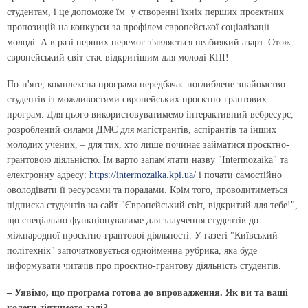
студентам, і це допоможе їм у створенні їхніх перших проєктних
пропозицій на конкурси за профілем європейської соціалізації
молоді. А в разі перших перемог з'являється неабиякий азарт. Отож
європейський світ стає відкритішим для молоді КПІ!
По-п'яте
, комплексна програма передбачає поглиблене знайомство
студентів із можливостями європейських проєктно-грантових
програм. Для цього використовуватимемо інтерактивний вебресурс,
розроблений силами ДМС для магістрантів, аспірантів та інших
молодих учених, – для тих, хто лише починає займатися проєктно-
грантовою діяльністю. Їм варто запам'ятати назву "Intermozaika" та
електронну адресу:
https://intermozaika.kpi.ua/
і почати самостійно
оволодівати її ресурсами та порадами. Крім того, проводитиметься
підписка студентів на сайт "Європейський світ, відкритий для тебе!",
що спеціально функціонуватиме для залучення студентів до
міжнародної проєктно-грантової діяльності. У газеті "Київський
політехнік" започатковується однойменна рубрика, яка буде
інформувати читачів про проєктно-грантову діяльність студентів.
– Уявімо, що програма готова до впровадження. Як ви та ваші
колеги діятимете далі?