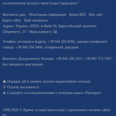
політехнічний інститут імені Ігоря Сікорського"
Контактні дані
Обов'язкова інформація
Бренд КПІ
Про сайт
Карта сайту
Нові матеріали
Адреса:
Україна
,
03056
, м.
Київ
-56,
Берестейський проспект
(Перемоги), 37
/ Мапа кампусу
,
📧
Телефон загального відділу:
+38 044 204 8282
, довiдка телефонної
станцiї:
+38 044 204 9494
,
телефонний довідник
Контакти Департаменту безпеки: +38 044 204 2071, +38 097 373 5387,
Бот швидкого реагування
⚠️
Порядок дій в умовах загрози надзвичайної ситуації
💡
Пункти незламності
🔥 Слідкуйте за повідомленнями в
телеграм-каналі «Ректорат»
1998-2026 © Вдячні за ваші
пропозиції і зауваження стосовно сайту
📧