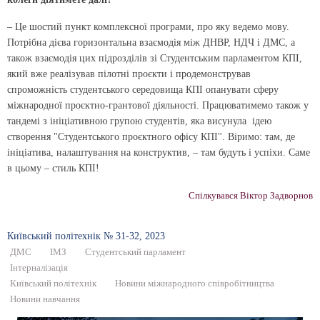
– Це
шостий пункт
комплексної програми, про яку ведемо мову.
Потрібна дієва горизонтальна взаємодія між ДНВР, НДЧ і ДМС, а
також взаємодія цих підрозділів зі Студентським парламентом КПІ,
який вже реалізував пілотні проєкти і продемонстрував
спроможність студентського середовища КПІ опанувати сферу
міжнародної проєктно-грантової діяльності. Працюватимемо також у
тандемі з ініціативною групою студентів, яка висунула ідею
створення "Студентського проєктного офісу КПІ". Віримо: там, де
ініціатива, налаштування на конструктив, – там будуть і успіхи. Саме
в цьому – стиль КПІ!
Спілкувався Віктор Задворнов
Київський полiтехнiк № 31-32, 2023
ДМС
ІМЗ
Студентський парламент
Інтерналізація
Київський політехнік
Новини міжнародного співробітництва
Новини навчання