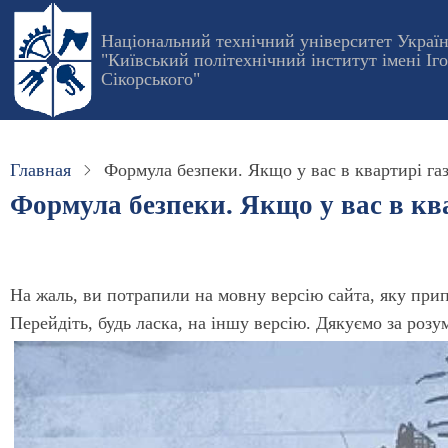
Перейти
Національний технічний університет Украї
к
"Київський політехнічний інститут імені Іг
основному
Сікорського"
содержанию
Главная
Формула безпеки. Якщо у вас в квартирі г
Формула безпеки. Якщо у вас в кв
На жаль, ви потрапили на мовну версію сайта, яку при
Перейдіть, будь ласка, на іншу версію. Дякуємо за розу