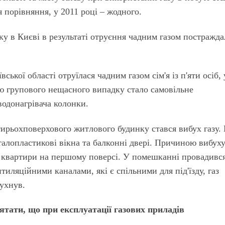
 порівняння, у 2011 році – жодного.
у в Києві в результаті отруєння чадним газом постражда
ської області отруїлася чадним газом сім'я із п'яти осіб, 
ою групового нещасного випадку стало самовільне
водонагрівача колонки.
тирьохповерхового житлового будинку стався вибух газу.
алопластикові вікна та балконні двері. Причиною вибух
в квартири на першому поверсі. У помешканні провадивс
нтиляційними каналами, які є спільними для під'їзду, газ
бухнув.
тати, що при експлуатації газових приладів