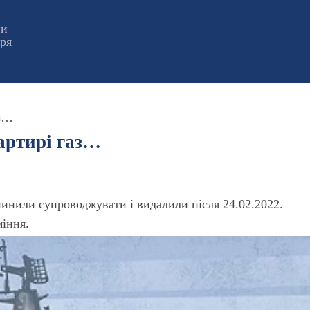
ни
оря
аз…
артирі газ…
пинили супроводжувати і видалили після 24.02.2022.
міння.