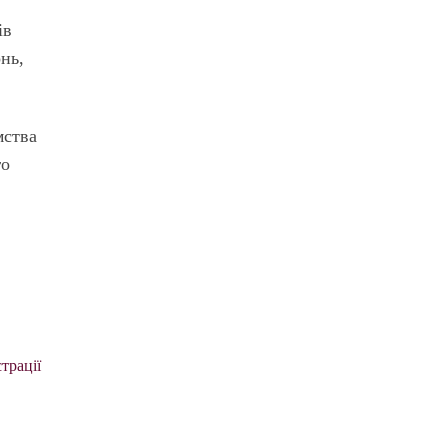
ів
нь,
мства
го
трації