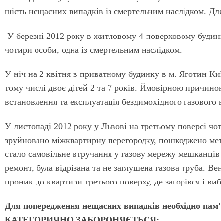
шість нещасних випадків із смертельним наслідком. Для
У березні 2012 року в житловому 4-поверховому будинк
чотири особи, одна із смертельним наслідком.
У ніч на 2 квітня в приватному будинку в м. Яготин Київ
тому числі двоє дітей 2 та 7 років. Ймовірною причин
встановлення та експлуатація бездимохідного газового 
У листопаді 2012 року у Львові на третьому поверсі чо
зруйновано міжквартирну перегородку, пошкоджено мет
стало самовільне втручання у газову мережу мешканці
ремонт, була відрізана та не заглушена газова труба. Ве
проник до квартири третього поверху, де загорівся і ви
Для попередження нещасних випадків необхідно пам'я
КАТЕГОРИЧНО ЗАБОРОНЯЄТЬСЯ: