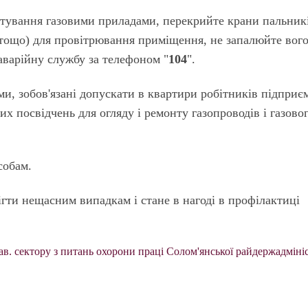
стування газовими приладами, перекрийте крани пальник
и тощо) для провітрювання приміщення, не запалюйте вого
аварійну службу за телефоном "
104
".
и, зобов'язані допускати в квартири робітників підприє
х посвідчень для огляду і ремонту газопроводів і газово
собам.
гти нещасним випадкам і стане в нагоді в профілактиці
в. сектору з питань охорони праці Солом'янської райдержадмініс