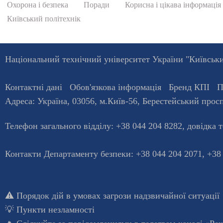
Охорона і безпека
Поради
Корисна і цікава інформація
Київський політехнік
Національний технічний університет України "Київський
Контактні дані
Обов'язкова інформація
Бренд КПІ
П
Адреса:
Україна
,
03056
, м.
Київ
-56,
Берестейський просп
Телефон загального відділу:
+38 044 204 8282
, довiдка 
Контакти Департаменту безпеки: +38 044 204 2071, +38
⚠️
Порядок дій в умовах загрози надзвичайної ситуації
💡
Пункти незламності