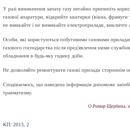
У разі виникнення запаху газу негайно припиніть кори
газової апаратури, відкрийте кватирки (вікна, фрамуг
не вмикайте і не вимикайте електроприлади, викличте 
Особи, які користуються побутовими газовими приладам
газового господарства після пред'явлення ними службови
обладнання в будь-яку годину доби.
Не дозволяйте ремонтувати газові прилади стороннім о
Сподіваємось, що наведена інформація допоможе запобі
травматизму.
О.Римар-Щербина, за
КП: 2013, 2