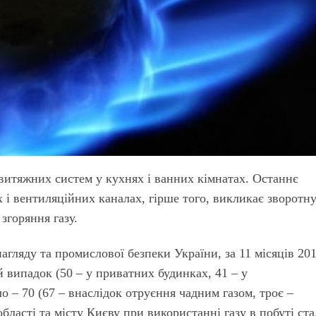
итяжних систем у кухнях і ванних кімнатах. Останнє
 і вентиляційних каналах, гірше того, викликає зворотн
згоряння газу.
гляду та промислової безпеки України, за 11 місяців 20
й випадок (50 – у приватних будинках, 41 – у
о – 70 (67 – внаслідок отруєння чадним газом, троє –
області та місту Києву при використанні газу в побуті ст