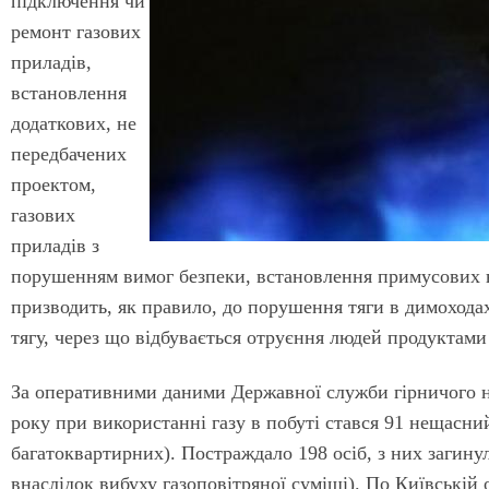
підключення чи
ремонт газових
приладів,
встановлення
додаткових, не
передбачених
проектом,
газових
приладів з
порушенням вимог безпеки, встановлення примусових в
призводить, як правило, до порушення тяги в димоходах
тягу, через що відбувається отруєння людей продуктами 
За оперативними даними Державної служби гірничого на
року при використанні газу в побуті стався 91 нещасни
багатоквартирних). Постраждало 198 осіб, з них загинул
внаслідок вибуху газоповітряної суміші). По Київській 