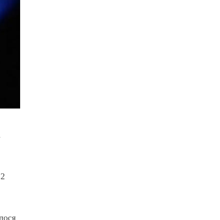
у
12
алося