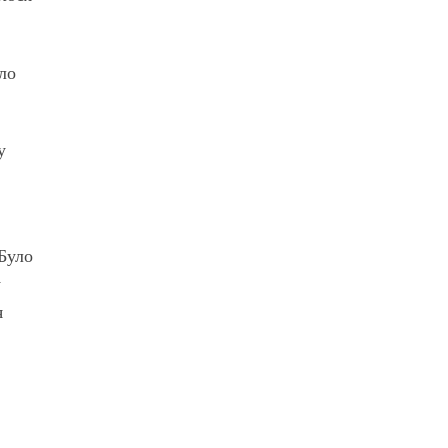
ло
у
 Було
у
я