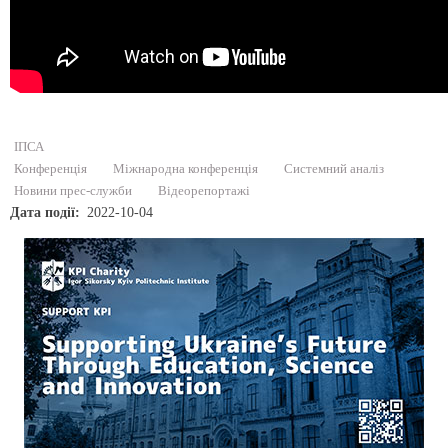
ІПСА
Конференція
Міжнародна конференція
Системний аналіз
Новини прес-служби
Відеорепортажі
Дата події
2022-10-04