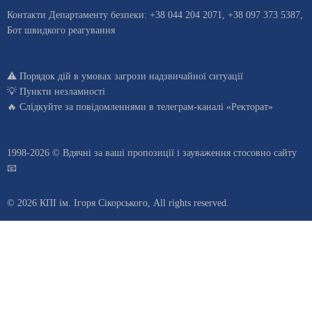
Контакти Департаменту безпеки: +38 044 204 2071, +38 097 373 5387,
Бот швидкого реагування
⚠️
Порядок дій в умовах загрози надзвичайної ситуації
💡
Пункти незламності
🔥 Слідкуйте за повідомленнями в
телеграм-каналі «Ректорат»
1998-2026 © Вдячні за ваші
пропозиції і зауваження стосовно сайту
📧
© 2026 КПІ ім. Ігоря Сікорського, All rights reserved.