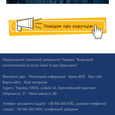
Національний технічний університет України "Київський
політехнічний інститут імені Ігоря Сікорського"
Контактні дані
Обов'язкова інформація
Бренд КПІ
Про сайт
Карта сайту
Нові матеріали
Адреса:
Україна
,
03056
, м.
Київ
-56,
Берестейський проспект
(Перемоги), 37
/ Мапа кампусу
,
📧
Телефон загального відділу:
+38 044 204 8282
, довiдка телефонної
станцiї:
+38 044 204 9494
,
телефонний довідник