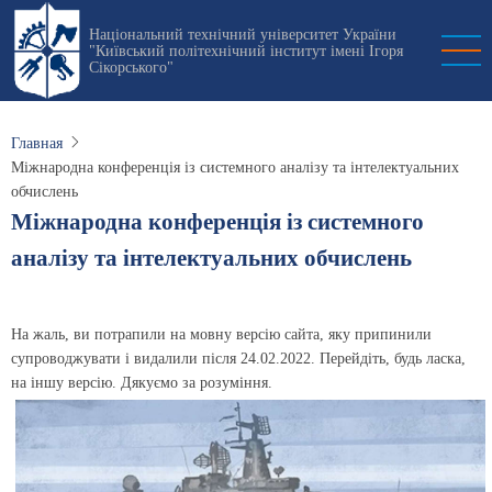
Перейти
Національний технічний університет України
к
"Київський політехнічний інститут імені Ігоря
основному
Сікорського"
содержанию
Главная
Міжнародна конференція із системного аналізу та інтелектуальних
обчислень
Міжнародна конференція із системного
аналізу та інтелектуальних обчислень
На жаль, ви потрапили на мовну версію сайта, яку припинили
супроводжувати і видалили після 24.02.2022. Перейдіть, будь ласка,
на іншу версію. Дякуємо за розуміння.