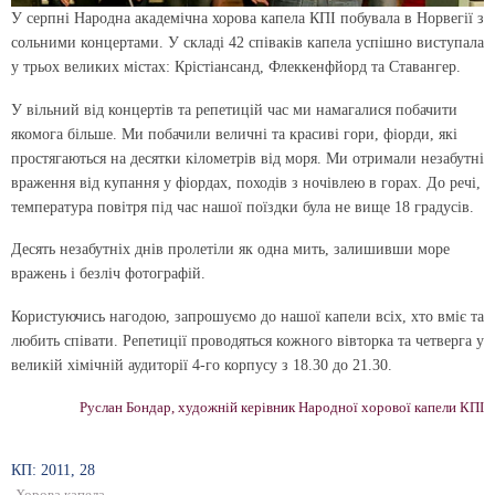
У серпні Народна академічна хорова капела КПІ побувала в Норвегії з
сольними концертами. У складі 42 співаків капела успішно виступала
у трьох великих містах: Крістіансанд, Флеккенфйорд та Ставангер.
У вільний від концертів та репетицій час ми намагалися побачити
якомога більше. Ми побачили величні та красиві гори, фіорди, які
простягаються на десятки кілометрів від моря. Ми отримали незабутні
враження від купання у фіордах, походів з ночівлею в горах. До речі,
температура повітря під час нашої поїздки була не вище 18 градусів.
Десять незабутніх днів пролетіли як одна мить, залишивши море
вражень і безліч фотографій.
Користуючись нагодою, запрошуємо до нашої капели всіх, хто вміє та
любить співати. Репетиції проводяться кожного вівторка та четверга у
великій хімічній аудиторії 4-го корпусу з 18.30 до 21.30.
Руслан Бондар, художній керівник Народної хорової капели КПІ
КП: 2011, 28
Хорова капела