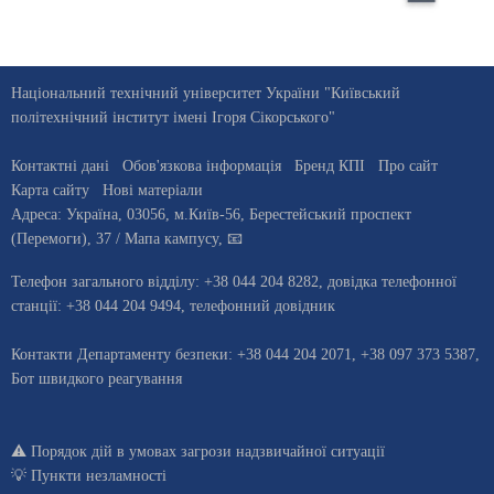
Національний технічний університет України "Київський
політехнічний інститут імені Ігоря Сікорського"
Контактні дані
Обов'язкова інформація
Бренд КПІ
Про сайт
Карта сайту
Нові матеріали
Адреса:
Україна
,
03056
, м.
Київ
-56,
Берестейський проспект
(Перемоги), 37
/ Мапа кампусу
,
📧
Телефон загального відділу:
+38 044 204 8282
, довiдка телефонної
станцiї:
+38 044 204 9494
,
телефонний довідник
Контакти Департаменту безпеки: +38 044 204 2071, +38 097 373 5387,
Бот швидкого реагування
⚠️
Порядок дій в умовах загрози надзвичайної ситуації
💡
Пункти незламності