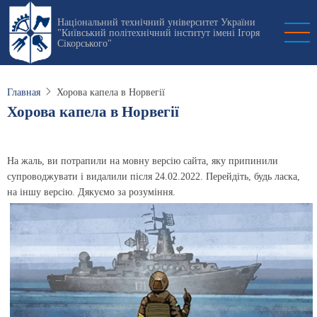
Перейти
Національний технічний університет України
к
"Київський політехнічний інститут імені Ігоря
основному
Сікорського"
содержанию
Главная
Хорова капела в Норвегії
Хорова капела в Норвегії
На жаль, ви потрапили на мовну версію сайта, яку припинили
супроводжувати і видалили після 24.02.2022. Перейдіть, будь ласка,
на іншу версію. Дякуємо за розуміння.