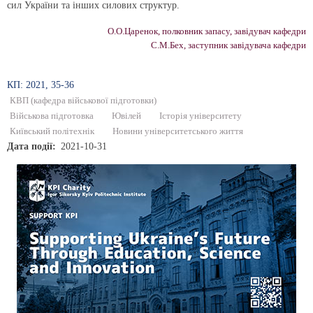
сил України та інших силових структур.
О.О.Царенок, полковник запасу, завідувач кафедри
С.М.Бех, заступник завідувача кафедри
КП: 2021, 35-36
КВП (кафедра військової підготовки)
Військова підготовка
Ювілей
Історія університету
Київський політехнік
Новини університетського життя
Дата події
2021-10-31