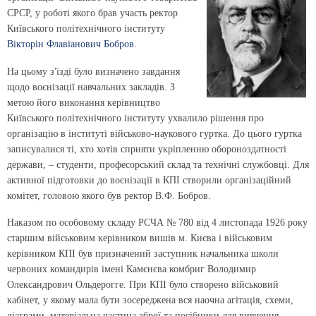
СРСР, у роботі якого брав участь ректор
Київського політехнічного інституту
Вікторін Флавіанович Бобров
.
На цьому з'їзді було визначено завдання
щодо воєнізації навчальних закладів. З
метою його виконання керівництво
Київського політехнічного інституту ухвалило рішення про
організацію в інституті військово-наукового гуртка. До цього гуртка
записувалися ті, хто хотів сприяти укріпленню обороноздатності
держави, – студенти, професорський склад та технічні службовці. Для
активної підготовки до воєнізації в КПІ створили організаційний
комітет, головою якого був ректор В.Ф. Бобров.
Наказом по особовому складу РСЧА № 780 від 4 листопада 1926 року
старшим військовим керівником вишів м. Києва і військовим
керівником КПІ був призначений заступник начальника школи
червоних командирів імені Камєнєва комбриг Володимир
Олександрович Ольдерогге. При КПІ було створено військовий
кабінет, у якому мала бути зосереджена вся наочна агітація, схеми,
діаграми, матеріальна частина зброї та посібники для вивчення