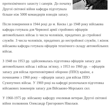
протихімічного захисту і саперів. До початку
Другої світової війни кафедра підготувала
більше ніж 5000 командирів взводів запасу.
Після повернення в 1944 році до м. Києва і до 1948 року військова
кафедра готувала для Червоної армії стройових офіцерів
автомобільних військ із числа чоловіків, придатних до стройової
служби. З числа чоловіків, придатних до нестройової служби, і жінок
військова кафедра готувала офіцерів технічного складу автомобільних
військ.
З 1948 по 1953 рр. здійснювалась підготовка офіцерів запасу для
автомобільних військ і військ зв'язку, з 1953 по 1960 рр. – офіцерів
запасу для військ протиповітряної оборони (ППО) країни, а
починаючи з 1960 року – офіцерів запасу для військ ППО
Сухопутних військ. У 1969 році на кафедрі розпочалася підготовка
військових інженерів запасу для Військово-Морських сил.
У 1960-1975 рр. військову кафедру очолював ветеран Другої світової
війни полковник Олександр Григорович Ніколаєв.