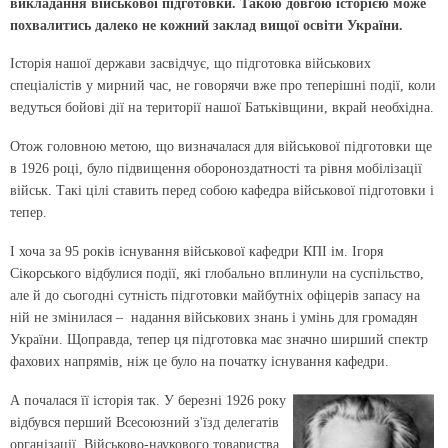
викладання військової підготовки. Такою довгою історією може
похвалитись далеко не кожний заклад вищої освіти України.
Історія нашої держави засвідчує, що підготовка військових
спеціалістів у мирний час, не говорячи вже про теперішні події, коли
ведуться бойові дії на території нашої Батьківщини, вкрай необхідна.
Отож головною метою, що визначалася для військової підготовки ще
в 1926 році, було підвищення обороноздатності та рівня мобілізації
військ. Такі цілі ставить перед собою кафедра військової підготовки і
тепер.
І хоча за 95 років існування військової кафедри КПІ ім. Ігоря
Сікорського відбулися події, які глобально вплинули на суспільство,
але й до сьогодні сутність підготовки майбутніх офіцерів запасу на
ній не змінилася – надання військових знань і умінь для громадян
України. Щоправда, тепер ця підготовка має значно ширший спектр
фахових напрямів, ніж це було на початку існування кафедри.
А почалася її історія так. У березні 1926 року
відбувся перший Всесоюзний з'їзд делегатів
організації Військово-наукового товариства