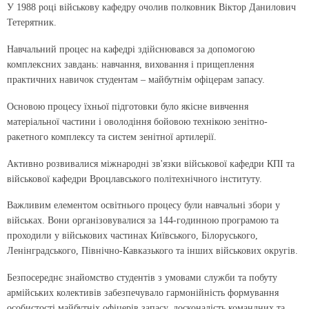
У 1988 році військову кафедру очолив полковник Віктор Данилович
Тетерятник.
Навчальний процес на кафедрі здійснювався за допомогою
комплексних завдань: навчання, виховання і прищеплення
практичних навичок студентам – майбутнім офіцерам запасу.
Основою процесу їхньої підготовки було якісне вивчення
матеріальної частини і оволодіння бойовою технікою зенітно-
ракетного комплексу та систем зенітної артилерії.
Активно розвивалися міжнародні зв'язки військової кафедри КПІ та
військової кафедри Вроцлавського політехнічного інституту.
Важливим елементом освітнього процесу були навчальні збори у
військах. Вони організовувалися за 144-годинною програмою та
проходили у військових частинах Київського, Білоруського,
Ленінградського, Північно-Кавказького та інших військових округів.
Безпосереднє знайомство студентів з умовами служби та побуту
армійських колективів забезпечувало гармонійність формування
особистості майбутніх офіцерів запасу, досконалість командних та