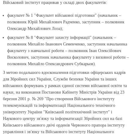
Військовий інститут працював у складі двох факультетів:
факультет № 1 "Факультет військової підготовки" (начальник –
полковник Юрій Михайлович Радченко, заступник – полковник
Олександр Михайлович Лоза);
факультет № 8 "Факультет захисту інформації" (начальник –
полковник Михайло Іванович Семенченко, заступник начальника
факультету з навчальної роботи – полковник Іван Олексійович
Восколович, заступник начальника факультету з виховної роботи –
полковник Михайло Олександрович Субкарьов).
З метою подальшого вдосконалення підготовки офіцерських кадрів
для Збройних сил України, Служби безпеки України та інших
військових формувань у рамках єдиної системи військової освіти та
науки, на виконання Постанови Кабінету Міністрів України від 23
березня 2001 р. № 269 "Про створення Військового інституту
телекомунікацій та інформатизації Національного технічного
університету України "Київський політехнічний інститут" і
Наукового центру зв'язку та інформатизації Збройних сил на базі
Київського військового двічі орденів Червоного прапора інституту
управління і зв'язку та Військового інституту Національного