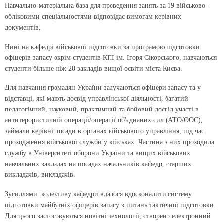
Навчально-матеріальна база для проведення занять за 19 військово-
обліковими спеціальностями відповідає вимогам керівних
документів.
Нині на кафедрі військової підготовки за програмою підготовки
офіцерів запасу окрім студентів КПІ ім. Ігоря Сікорського, навчаються
студенти більше ніж 20 закладів вищої освіти міста Києва.
Для навчання громадян України залучаються офіцери запасу та у
відставці, які мають досвід управлінської діяльності, багатий
педагогічний, науковий, практичний та бойовий досвід участі в
антитерористичній операції/операції об'єднаних сил (АТО/ООС),
займали керівні посади в органах військового управління, під час
проходження військової служби у військах. Частина з них проходила
службу в Університеті оборони України та вищих військових
навчальних закладах на посадах начальників кафедр, старших
викладачів, викладачів.
Зусиллями колективу кафедри вдалося вдосконалити систему
підготовки майбутніх офіцерів запасу з питань тактичної підготовки.
Для цього застосовуються новітні технології, створено електронний