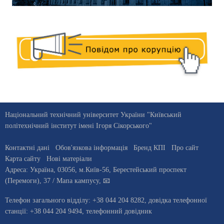
Національний технічний університет України "Київський
політехнічний інститут імені Ігоря Сікорського"
Контактні дані
Обов'язкова інформація
Бренд КПІ
Про сайт
Карта сайту
Нові матеріали
Адреса:
Україна
,
03056
, м.
Київ
-56,
Берестейський проспект
(Перемоги), 37
/ Мапа кампусу
,
📧
Телефон загального відділу:
+38 044 204 8282
, довiдка телефонної
станцiї:
+38 044 204 9494
,
телефонний довідник