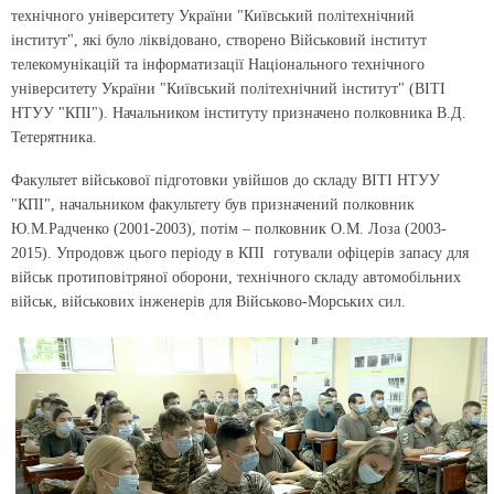
технічного університету України "Київський політехнічний
інститут", які було ліквідовано, створено Військовий інститут
телекомунікацій та інформатизації Національного технічного
університету України "Київський політехнічний інститут" (ВІТІ
НТУУ "КПІ"). Начальником інституту призначено полковника В.Д.
Тетерятника.
Факультет військової підготовки увійшов до складу ВІТІ НТУУ
"КПІ", начальником факультету був призначений полковник
Ю.М.Радченко (2001-2003), потім – полковник О.М. Лоза (2003-
2015). Упродовж цього періоду в КПІ готували офіцерів запасу для
військ протиповітряної оборони, технічного складу автомобільних
військ, військових інженерів для Військово-Морських сил.