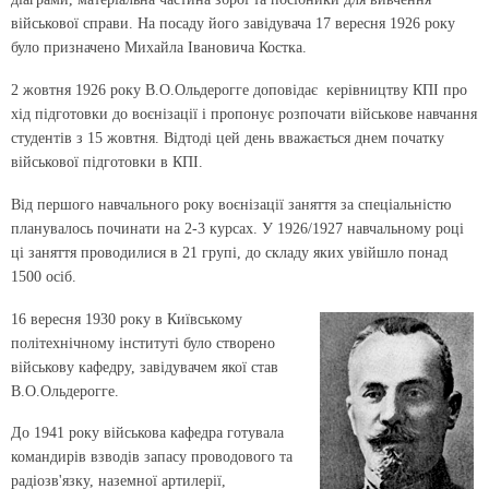
військової справи. На посаду його завідувача 17 вересня 1926 року
було призначено Михайла Івановича Костка.
2 жовтня 1926 року В.О.Ольдерогге доповідає керівництву КПІ про
хід підготовки до воєнізації і пропонує розпочати військове навчання
студентів з 15 жовтня. Відтоді цей день вважається днем початку
військової підготовки в КПІ.
Від першого навчального року воєнізації заняття за спеціальністю
планувалось починати на 2-3 курсах. У 1926/1927 навчальному році
ці заняття проводилися в 21 групі, до складу яких увійшло понад
1500 осіб.
16 вересня 1930 року в Київському
політехнічному інституті було створено
військову кафедру, завідувачем якої став
В.О.Ольдерогге.
До 1941 року військова кафедра готувала
командирів взводів запасу проводового та
радіозв'язку, наземної артилерії,