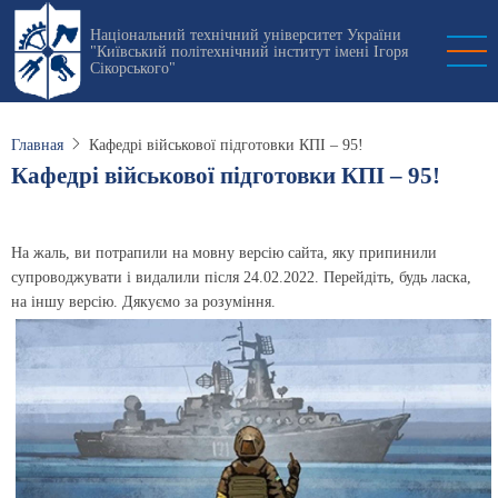
Перейти
Національний технічний університет України
к
"Київський політехнічний інститут імені Ігоря
основному
Сікорського"
содержанию
Главная
Кафедрі військової підготовки КПІ – 95!
Кафедрі військової підготовки КПІ – 95!
На жаль, ви потрапили на мовну версію сайта, яку припинили
супроводжувати і видалили після 24.02.2022. Перейдіть, будь ласка,
на іншу версію. Дякуємо за розуміння.