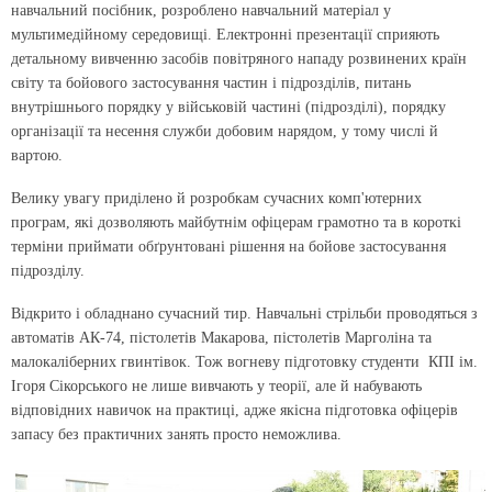
навчальний посібник, розроблено навчальний матеріал у
мультимедійному середовищі. Електронні презентації сприяють
детальному вивченню засобів повітряного нападу розвинених країн
світу та бойового застосування частин і підрозділів, питань
внутрішнього порядку у військовій частині (підрозділі), порядку
організації та несення служби добовим нарядом, у тому числі й
вартою.
Велику увагу приділено й розробкам сучасних комп'ютерних
програм, які дозволяють майбутнім офіцерам грамотно та в короткі
терміни приймати обґрунтовані рішення на бойове застосування
підрозділу.
Відкрито і обладнано сучасний тир. Навчальні стрільби проводяться з
автоматів АК-74, пістолетів Макарова, пістолетів Марголіна та
малокаліберних гвинтівок. Тож вогневу підготовку студенти КПІ ім.
Ігоря Сікорського не лише вивчають у теорії, але й набувають
відповідних навичок на практиці, адже якісна підготовка офіцерів
запасу без практичних занять просто неможлива.