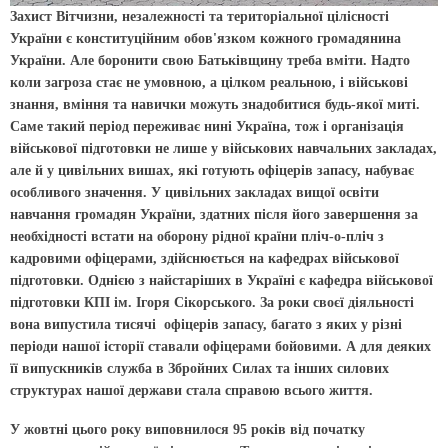
Захист Вітчизни, незалежності та територіальної цілісності
України є конституційним обов'язком кожного громадянина
України. Але боронити свою Батьківщину треба вміти. Надто
коли загроза стає не умовною, а цілком реальною, і військові
знання, вміння та навички можуть знадобитися будь-якої миті.
Саме такий період переживає нині Україна, тож і організація
військової підготовки не лише у військових навчальних закладах,
але й у цивільних вишах, які готують офіцерів запасу, набуває
особливого значення. У цивільних закладах вищої освіти
навчання громадян України, здатних після його завершення за
необхідності встати на оборону рідної країни пліч-о-пліч з
кадровими офіцерами, здійснюється на кафедрах військової
підготовки. Однією з найстаріших в Україні є кафедра військової
підготовки КПІ ім. Ігоря Сікорського. За роки своєї діяльності
вона випустила тисячі офіцерів запасу, багато з яких у різні
періоди нашої історії ставали офіцерами бойовими. А для деяких
її випускників служба в Збройних Силах та інших силових
структурах нашої держави стала справою всього життя.
У жовтні цього року виповнилося 95 років від початку