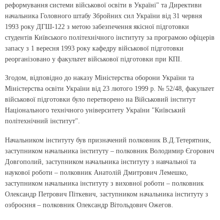
реформування системи військової освіти в Україні" та Директиви
начальника Головного штабу Збройних сил України від 31 червня
1993 року ДГШ-122 з метою забезпечення якісної підготовки
студентів Київського політехнічного інституту за програмою офіцерів
запасу з 1 вересня 1993 року кафедру військової підготовки
реорганізовано у факультет військової підготовки при КПІ.
Згодом, відповідно до наказу Міністерства оборони України та
Міністерства освіти України від 23 лютого 1999 р. № 52/48, факультет
військової підготовки було перетворено на Військовий інститут
Національного технічного університету України "Київський
політехнічний інститут".
Начальником інституту був призначений полковник В.Д.Тетерятник,
заступником начальника інституту – полковник Володимир Єгорович
Довгополий, заступником начальника інституту з навчальної та
наукової роботи – полковник Анатолій Дмитрович Лемешко,
заступником начальника інституту з виховної роботи – полковник
Олександр Петрович Піткевич, заступником начальника інституту з
озброєння – полковник Олександр Вітольдович Ожегов.