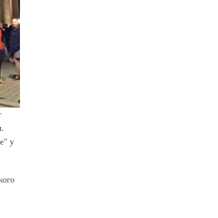
т
.
e" у
кого