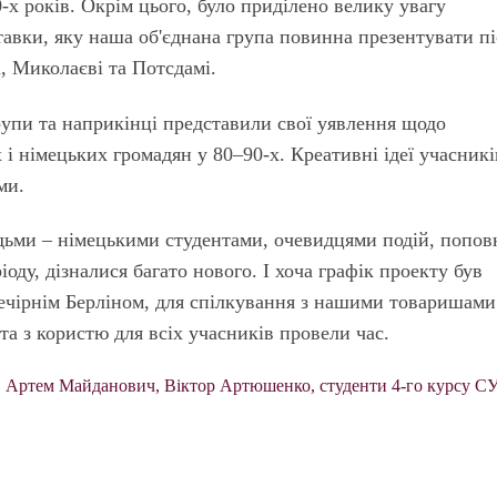
-х років. Окрім цього, було приділено велику увагу
авки, яку наша об'єднана група повинна презентувати пі
і, Миколаєві та Потсдамі.
рупи та наприкінці представили свої уявлення щодо
 і німецьких громадян у 80–90-х. Креативні ідеї учасникі
ми.
дьми – німецькими студентами, очевидцями подій, попо
оду, дізналися багато нового. І хоча графік проекту був
ечірнім Берліном, для спілкування з нашими товаришами
та з користю для всіх учасників провели час.
а, Артем Майданович, Віктор Артюшенко, студенти 4-го курсу