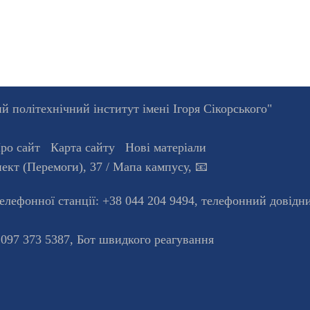
 політехнічний інститут імені Ігоря Сікорського"
ро сайт
Карта сайту
Нові матеріали
ект (Перемоги), 37
/ Мапа кампусу
,
📧
телефонної станцiї:
+38 044 204 9494
,
телефонний довідн
 097 373 5387,
Бот швидкого реагування