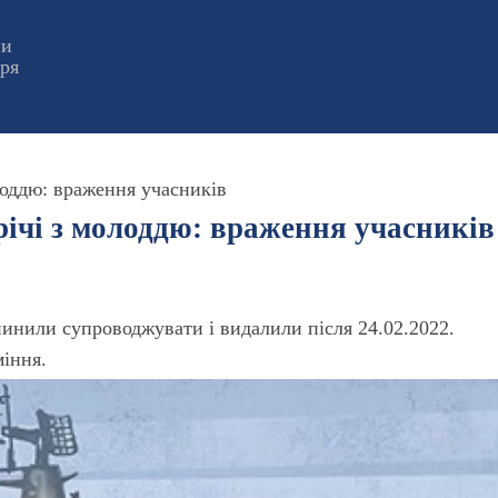
ни
оря
лоддю: враження учасників
річі з молоддю: враження учасників
пинили супроводжувати і видалили після 24.02.2022.
міння.