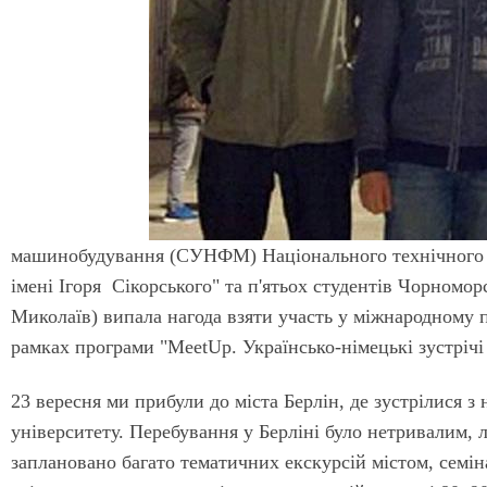
машинобудування (СУНФМ) Національного технічного у
імені Ігоря Сікорського" та п'ятьох студентів Чорномо
Миколаїв) випала нагода взяти участь у міжнародному пр
рамках програми "MeetUp. Українсько-німецькі зустрічі
23 вересня ми прибули до міста Берлін, де зустрілися
університету. Перебування у Берліні було нетривалим,
заплановано багато тематичних екскурсій містом, семінар