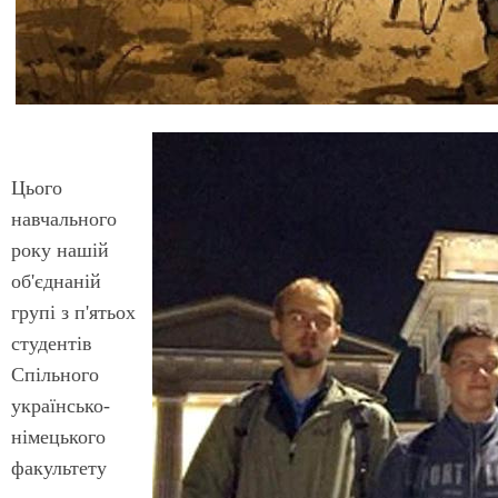
Цього
навчального
року нашій
об'єднаній
групі з п'ятьох
студентів
Спільного
українсько-
німецького
факультету