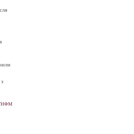
сля
в
внили
 з
 СУНФМ