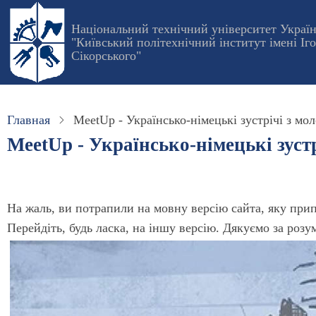
Перейти
Національний технічний університет Украї
к
"Київський політехнічний інститут імені Іг
основному
Сікорського"
содержанию
Главная
MeetUp - Українсько-німецькі зустрічі з мо
MeetUp - Українсько-німецькі зуст
На жаль, ви потрапили на мовну версію сайта, яку при
Перейдіть, будь ласка, на іншу версію. Дякуємо за розу