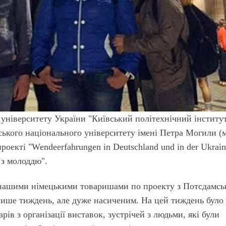
ніверситету України "Київський політехнічний інститу
рського національного університету імені Петра Могили (м
оекті "Wendeerfahrungen in Deutschland und in der Ukrain
 з молоддю".
 з нашими німецькими товаришами по проекту з Потсдамсь
 лише тиждень, але дуже насиченим. На цей тиждень було
ів з організації виставок, зустрічей з людьми, які були