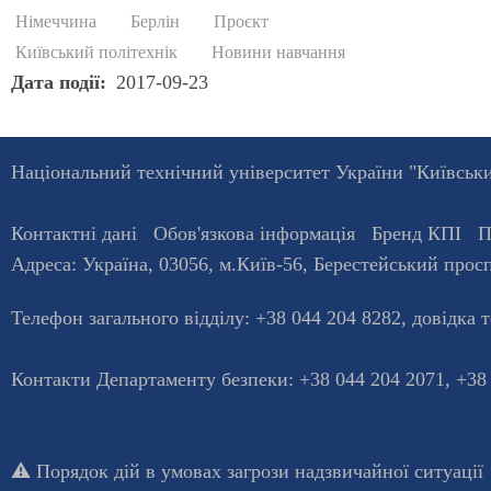
Німеччина
Берлін
Проєкт
Київський політехнік
Новини навчання
Дата події
2017-09-23
Національний технічний університет України "Київський
Контактні дані
Обов'язкова інформація
Бренд КПІ
П
Адреса:
Україна
,
03056
, м.
Київ
-56,
Берестейський просп
Телефон загального відділу:
+38 044 204 8282
, довiдка 
Контакти Департаменту безпеки: +38 044 204 2071, +38
⚠️
Порядок дій в умовах загрози надзвичайної ситуації