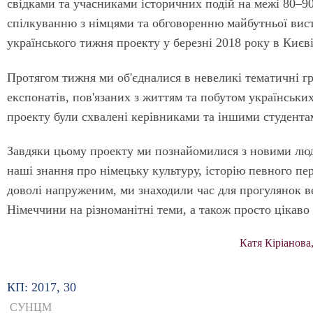
свідками та учасниками історичних подій на межі 80–90
спілкуванню з німцями та обговоренню майбутньої вист
українського тижня проекту у березні 2018 року в Києв
Протягом тижня ми об'єдналися в невеликі тематичні г
експонатів, пов'язаних з життям та побутом українських
проекту були схвалені керівниками та іншими студента
Завдяки цьому проекту ми познайомилися з новими лю
наші знання про німецьку культуру, історію певного пері
доволі напруженим, ми знаходили час для прогулянок в
Німеччини на різноманітні теми, а також просто цікаво 
Катя Кіріанов
КП: 2017, 30
СУНЦМ