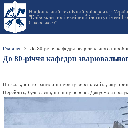
Перейти
Національний технічний університет Украї
к
"Київський політехнічний інститут імені Іг
основному
Сікорського"
содержанию
Главная
До 80-річчя кафедри зварювального виробн
До 80-річчя кафедри зварювально
На жаль, ви потрапили на мовну версію сайта, яку при
Перейдіть, будь ласка, на іншу версію. Дякуємо за розу