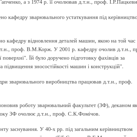
апченко, а з 1974 р. її очолював д.т.н., проф. І.Р.Пацкеви
ено кафедру зварювального устаткування під керівництв
но кафедру відновлення деталей машин, якою на той час
д.т.н., проф. В.М.Корж. У 2001 р. кафедру очолив д.т.н., п
 поверхні". Їй було доручено підготовку фахівців за
та підвищення зносостійкості машин і конструкцій".
федри зварювального виробництва працював д.т.н., проф.
поновив роботу зварювальний факультет (ЗФ), деканом я
оку ЗФ очолює д.т.н., проф. С.К.Фомічов.
нту заснування. У 40-х рр. під загальним керівництвом