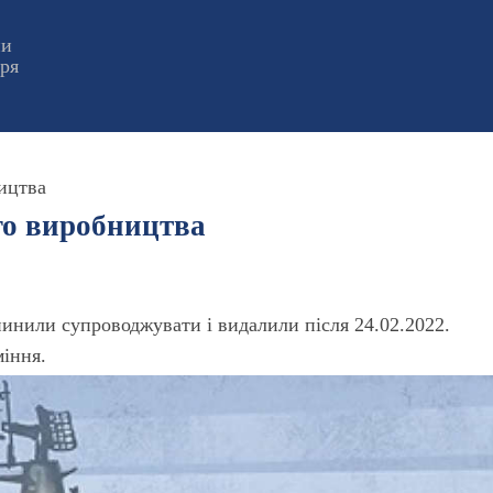
ни
оря
ицтва
го виробництва
пинили супроводжувати і видалили після 24.02.2022.
міння.