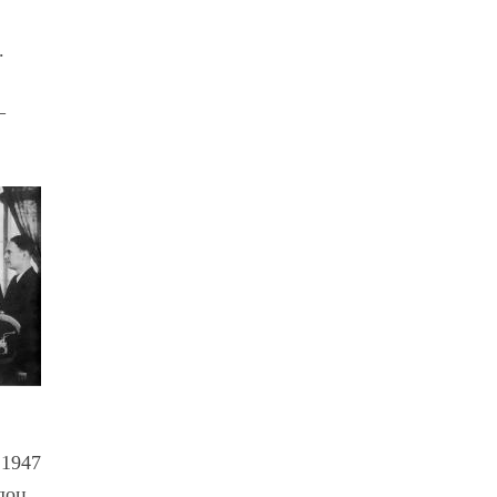
.
–
 1947
доц.