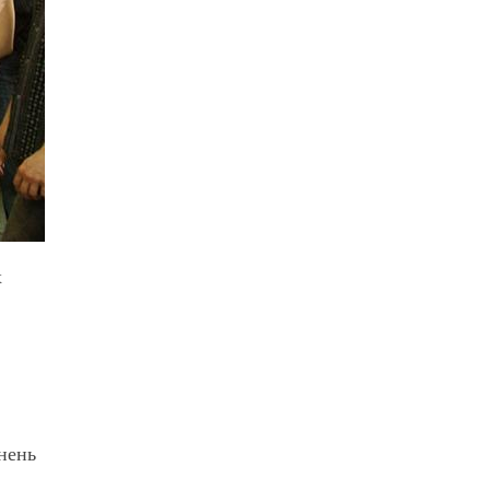
х
нень