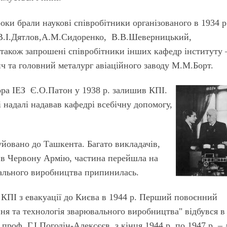
оки брали наукові співробітники організованого в 1934 р
 В.І.Дятлов,А.М.Сидоренко, В.В.Шеверницький,
акож запрошені співробітники інших кафедр інституту 
ич та головний металург авіаційного заводу М.М.Борт.
ора ІЕЗ Є.О.Патон у 1938 р. залишив КПІ.
 надалі надавав кафедрі всебічну допомогу,
уйовано до Ташкента. Багато викладачів,
ні в Червону Армію, частина перейшла на
ювального виробництва припинилась.
 КПІ з евакуації до Києва в 1944 р. Перший повоєнний
ня та технологія зварювального виробництва" відбувся в
проф. Г.І.Погодін-Алексєєв, з кінця 1944 р. по 1947 р. – 