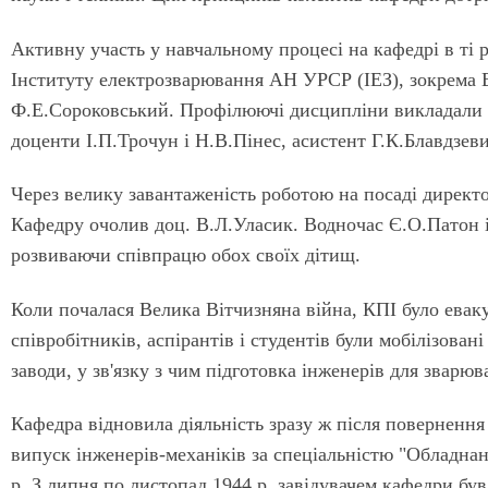
Активну участь у навчальному процесі на кафедрі в ті р
Інституту електрозварювання АН УРСР (ІЕЗ), зокрема
Ф.Е.Сороковський. Профілюючі дисципліни викладали т
доценти І.П.Трочун і Н.В.Пінес, асистент Г.К.Блавдзев
Через велику завантаженість роботою на посаді директ
Кафедру очолив доц. В.Л.Уласик. Водночас Є.О.Патон і
розвиваючи співпрацю обох своїх дітищ.
Коли почалася Велика Вітчизняна війна, КПІ було евак
співробітників, аспірантів і студентів були мобілізова
заводи, у зв'язку з чим підготовка інженерів для звар
Кафедра відновила діяльність зразу ж після повернення
випуск інженерів-механіків за спеціальністю "Обладнан
р. З липня по листопад 1944 р. завідувачем кафедри був 