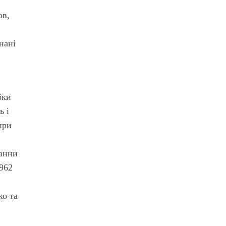
ов,
нані
бки
ь і
при
ванни
1962
ко та