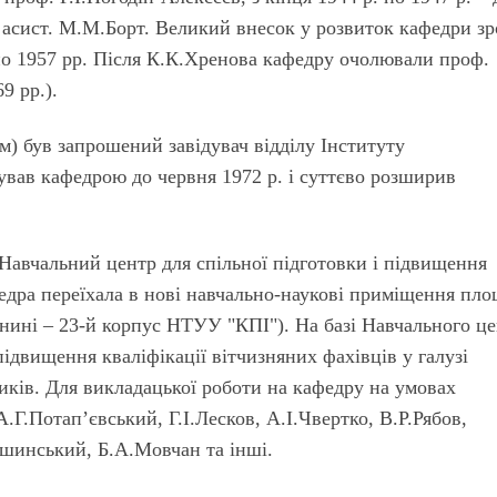
 і асист. М.М.Борт. Великий внесок у розвиток кафедри з
по 1957 рр. Після К.К.Хренова кафедру очолювали проф.
9 рр.).
ом) був запрошений завідувач відділу Інституту
рував кафедрою до червня 1972 р. і суттєво розширив
о Навчальний центр для спільної підготовки і підвищення
афедра переїхала в нові навчально-наукові приміщення пл
нині – 23-й корпус НТУУ "КПІ"). На базі Навчального ц
двищення кваліфікації вітчизняних фахівців у галузі
иків. Для викладацької роботи на кафедру на умовах
.Г.Потап’євський, Г.І.Лесков, А.І.Чвертко, В.Р.Рябов,
шинський, Б.А.Мовчан та інші.