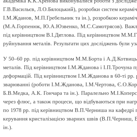
академіка К.К.Хренова виконувалися роботи з дослідже
Г.В.Васильєв, Л.О.Бялоцький), розробки систем керамі
І.М.Жданов, М.П.Гребельник та ін.), розробкою керамі
(М.А.Горпенюк, Ю.А.Юзвенко, М.С.Самотрясов). Важли
під керівництвом В.І.Дятлова. Під керівництвом М.М.Г
руйнування металів. Результати цих досліджень були уза
У 50–60 рр. під керівництвом М.М.Борта і А.Д.Котвиць
металів. Під керівництвом І.М.Жданова і І.П.Трочуна 
деформацій. Під керівництвом І.М.Жданова в 60-ті рр.
зварюванні (роботи І.М.Жданова, І.М.Чертова, Є.О.Ко
Б.В.Медка, А.К. Гончара та ін.). Паралельно М.І.Копе
через флюс, а також процеси, що відбуваються при нагр
по 1978 рр. під керівництвом В.П.Черниша на кафедрі 
керування кристалізацією зварних швів (В.П.Черниш, В
ін.).