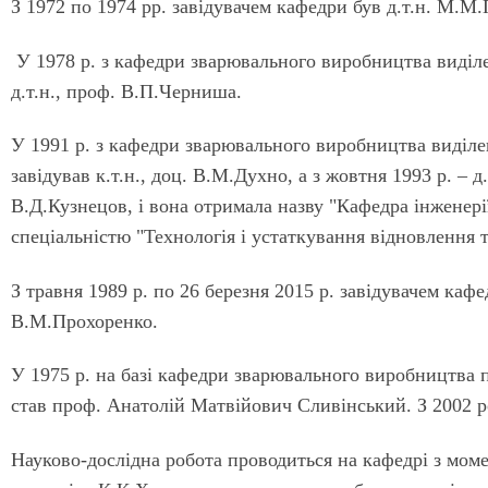
З 1972 по 1974 рр. завідувачем кафедри був д.т.н. М.М.Г
У 1978 р. з кафедри зварювального виробництва виділ
д.т.н., проф. В.П.Черниша.
У 1991 р. з кафедри зварювального виробництва виділе
завідував к.т.н., доц. В.М.Духно, а з жовтня 1993 р. – 
В.Д.Кузнецов, і вона отримала назву "Кафедра інженерії
спеціальністю "Технологія і устаткування відновлення 
З травня 1989 р. по 26 березня 2015 р. завідувачем ка
В.М.Прохоренко.
У 1975 р. на базі кафедри зварювального виробництва 
став проф. Анатолій Матвійович Сливінський. З 2002 р
Науково-дослідна робота проводиться на кафедрі з моме