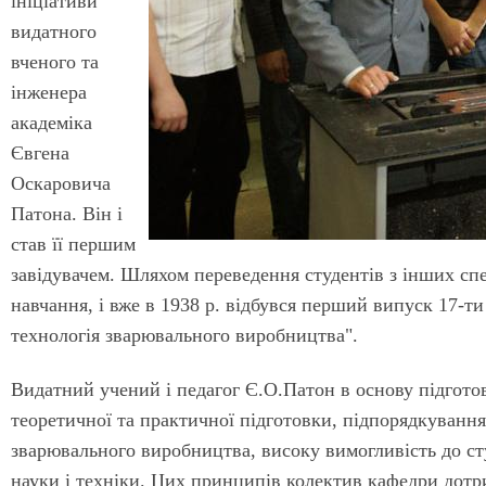
ініціативи
видатного
вченого та
інженера
академіка
Євгена
Оскаровича
Патона. Він і
став її першим
завідувачем. Шляхом переведення студентів з інших спе
навчання, і вже в 1938 р. відбувся перший випуск 17-ти
технологія зварювального виробництва".
Видатний учений і педагог Є.О.Патон в основу підгото
теоретичної та практичної підготовки, підпорядкуванн
зварювального виробництва, високу вимогливість до ст
науки і техніки. Цих принципів колектив кафедри дотри