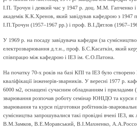
І.П. Трочун і деякий час у 1947 р. доц. М.М. Гапченко
академік К.К.Хренов, який завідував кафедрою з 1947 
І.П.Трочун (1957–1967 рр.) і проф. В.І.Дятлов (1967–196
У 1969 р. на посаду завідувача кафедри (за сумісництв
електрозварювання д.т.н., проф. Б.С.Касаткін, який ке
співпрацю між кафедрою і ІЕЗ ім. Є.О.Патона.
На початку 70-х років на базі КПІ та ІЕЗ було створен
кваліфікації інженерів-зварників. У вересні 1977 р. к
6000 м2, оснащені сучасним обладнанням і приладами (
зварювання розпочав роботу семінар ЮНІДО та курси пі
зварювання та курси підготовки робітників-зварювальн
сумісництва запрошувалися такі провідні вчені ІЕЗ, як А
В.М.Замков, В.Е.Моравський, В.І.Махненко, А.А.Россо