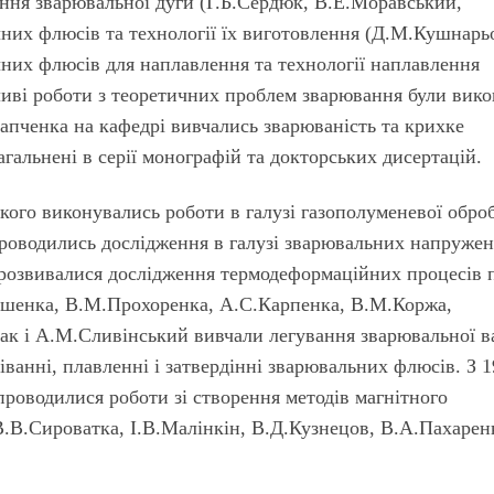
ння зварювальної дуги (Г.Б.Сердюк, В.Е.Моравський,
чних флюсів та технології їх виготовлення (Д.М.Кушнарь
чних флюсів для наплавлення та технології наплавлення
ві роботи з теоретичних проблем зварювання були вико
апченка на кафедрі вивчались зварюваність та крихке
гальнені в серії монографій та докторських дисертацій.
кого виконувались роботи в галузі газополуменевої обро
проводились дослідження в галузі зварювальних напружен
 розвивалися дослідження термодеформаційних процесів 
ршенка, В.М.Прохоренка, А.С.Карпенка, В.М.Коржа,
рсак і А.М.Сливінський вивчали легування зварювальної 
іванні, плавленні і затвердінні зварювальних флюсів. З 
проводилися роботи зі створення методів магнітного
.В.Сироватка, І.В.Малінкін, В.Д.Кузнецов, В.А.Пахарен