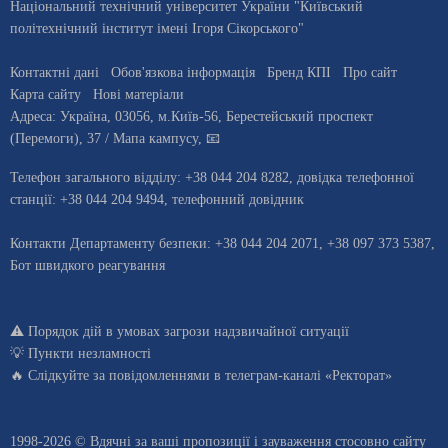
Національний технічний університет України "Київський
політехнічний інститут імені Ігоря Сікорського"
Контактні дані
Обов'язкова інформація
Бренд КПІ
Про сайт
Карта сайту
Нові матеріали
Адреса:
Україна
,
03056
, м.
Київ
-56,
Берестейський проспект
(Перемоги), 37
/ Мапа кампусу
,
📧
Телефон загального відділу:
+38 044 204 8282
, довiдка телефонної
станцiї:
+38 044 204 9494
,
телефонний довідник
Контакти Департаменту безпеки: +38 044 204 2071, +38 097 373 5387,
Бот швидкого реагування
⚠️
Порядок дій в умовах загрози надзвичайної ситуації
💡
Пункти незламності
🔥 Слідкуйте за повідомленнями в
телеграм-каналі «Ректорат»
1998-2026 © Вдячні за ваші
пропозиції і зауваження стосовно сайту