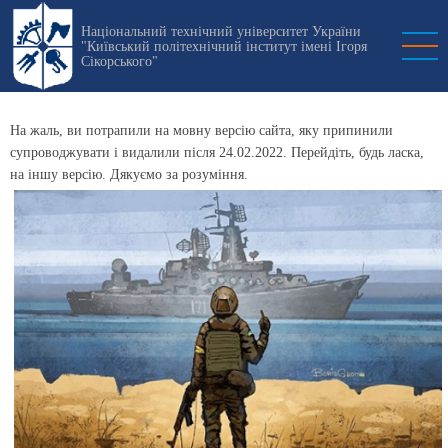
Перейти
Національний технічний університет України
к
"Київський політехнічний інститут імені Ігоря
основному
Сікорського"
содержанию
На жаль, ви потрапили на мовну версію сайта, яку припинили
супроводжувати і видалили після 24.02.2022. Перейдіть, будь ласка,
на іншу версію. Дякуємо за розуміння.