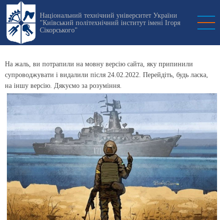
Перейти
Національний технічний університет України
к
"Київський політехнічний інститут імені Ігоря
основному
Сікорського"
содержанию
На жаль, ви потрапили на мовну версію сайта, яку припинили
супроводжувати і видалили після 24.02.2022. Перейдіть, будь ласка,
на іншу версію. Дякуємо за розуміння.