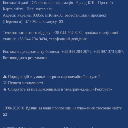
Контактні дані
Обов'язкова інформація
Бренд КПІ
Про сайт
Карта сайту
Нові матеріали
Адреса:
Україна
,
03056
, м.
Київ
-56,
Берестейський проспект
(Перемоги), 37
/ Мапа кампусу
,
📧
Телефон загального відділу:
+38 044 204 8282
, довiдка телефонної
станцiї:
+38 044 204 9494
,
телефонний довідник
Контакти Департаменту безпеки: +38 044 204 2071, +38 097 373 5387,
Бот швидкого реагування
⚠️
Порядок дій в умовах загрози надзвичайної ситуації
💡
Пункти незламності
🔥 Слідкуйте за повідомленнями в
телеграм-каналі «Ректорат»
1998-2026 © Вдячні за ваші
пропозиції і зауваження стосовно сайту
📧