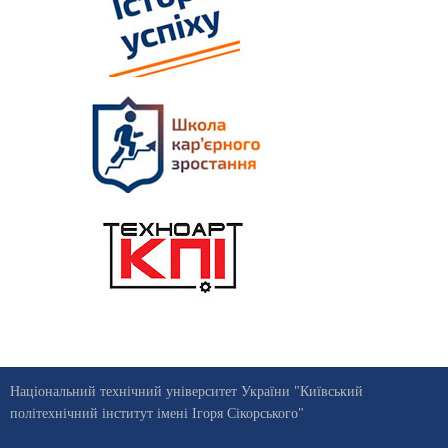
Національний технічний університет України "Київський
політехнічний інститут імені Ігоря Сікорського"