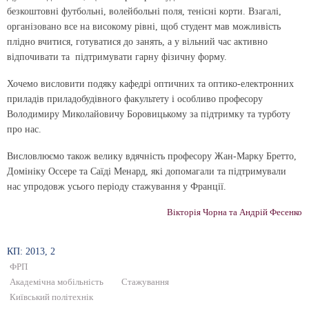
безкоштовні футбольні, волейбольні поля, тенісні корти. Взагалі,
організовано все на високому рівні, щоб студент мав можливість
плідно вчитися, готуватися до занять, а у вільний час активно
відпочивати та підтримувати гарну фізичну форму.
Хочемо висловити подяку кафедрі оптичних та оптико-електронних
приладів приладобудівного факультету і особливо професору
Володимиру Миколайовичу Боровицькому за підтримку та турботу
про нас.
Висловлюємо також велику вдячність професору Жан-Марку Бретто,
Домініку Оссере та Саїді Менард, які допомагали та підтримували
нас упродовж усього періоду стажування у Франції.
Вікторія Чорна та Андрій Фесенко
КП: 2013, 2
ФРП
Академічна мобільність
Стажування
Київський політехнік