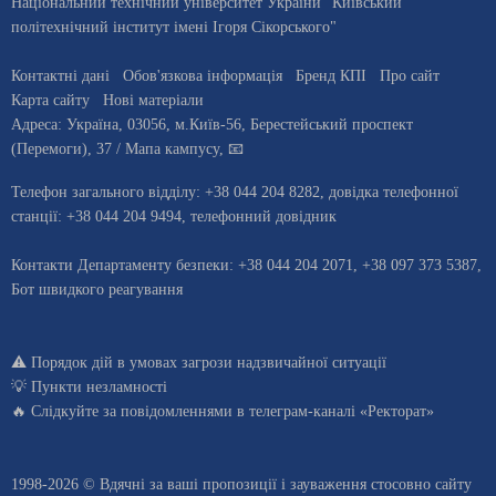
Національний технічний університет України "Київський
політехнічний інститут імені Ігоря Сікорського"
Контактні дані
Обов'язкова інформація
Бренд КПІ
Про сайт
Карта сайту
Нові матеріали
Адреса:
Україна
,
03056
, м.
Київ
-56,
Берестейський проспект
(Перемоги), 37
/ Мапа кампусу
,
📧
Телефон загального відділу:
+38 044 204 8282
, довiдка телефонної
станцiї:
+38 044 204 9494
,
телефонний довідник
Контакти Департаменту безпеки: +38 044 204 2071, +38 097 373 5387,
Бот швидкого реагування
⚠️
Порядок дій в умовах загрози надзвичайної ситуації
💡
Пункти незламності
🔥 Слідкуйте за повідомленнями в
телеграм-каналі «Ректорат»
1998-2026 © Вдячні за ваші
пропозиції і зауваження стосовно сайту