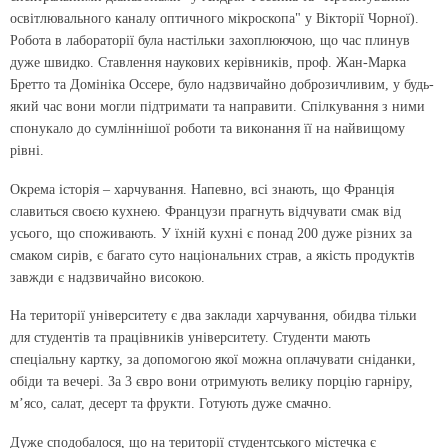
освітлювального каналу оптичного мікроскопа" у Вікторії Чорної).
Робота в лабораторії була настільки захоплюючою, що час плинув
дуже швидко. Ставлення наукових керівників, проф. Жан-Марка
Бретто та Домініка Оссере, було надзвичайно доброзичливим, у будь-
який час вони могли підтримати та направити. Спілкування з ними
спонукало до сумліннішої роботи та виконання її на найвищому
рівні.
Окрема історія – харчування. Напевно, всі знають, що Франція
славиться своєю кухнею. Французи прагнуть відчувати смак від
усього, що споживають. У їхній кухні є понад 200 дуже різних за
смаком сирів, є багато суто національних страв, а якість продуктів
завжди є надзвичайно високою.
На території університету є два заклади харчування, обидва тільки
для студентів та працівників університету. Студенти мають
спеціальну картку, за допомогою якої можна оплачувати сніданки,
обіди та вечері. За 3 євро вони отримують велику порцію гарніру,
м’ясо, салат, десерт та фрукти. Готують дуже смачно.
Дуже сподобалося, що на території студентського містечка є