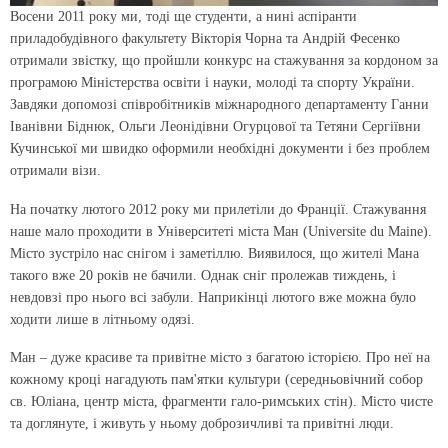
Восени 2011 року ми, тоді ще студенти, а нині аспіранти
приладобудівного факультету Вікторія Чорна та Андрій Фесенко
отримали звістку, що пройшли конкурс на стажування за кордоном за
програмою Міністерства освіти і науки, молоді та спорту України.
Завдяки допомозі співробітників міжнародного департаменту Ганни
Іванівни Біднюк, Ольги Леонідівни Огурцової та Тетяни Сергіївни
Кучинської ми швидко оформили необхідні документи і без проблем
отримали візи.
На початку лютого 2012 року ми прилетіли до Франції. Стажування
наше мало проходити в Університеті міста Ман (Universitе du Maine).
Місто зустріло нас снігом і заметіллю. Виявилося, що жителі Мана
такого вже 20 років не бачили. Однак сніг пролежав тиждень, і
невдовзі про нього всі забули. Наприкінці лютого вже можна було
ходити лише в літньому одязі.
Ман – дуже красиве та привітне місто з багатою історією. Про неї на
кожному кроці нагадують пам'ятки культури (середньовічний собор
св. Юліана, центр міста, фрагменти гало-римських стін). Місто чисте
та доглянуте, і живуть у ньому доброзичливі та привітні люди.