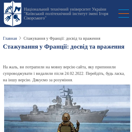
Перейти
Національний технічний університет України
к
"Київський політехнічний інститут імені Ігоря
основному
Сікорського"
содержанию
Главная
Стажування у Франції: досвід та враження
Стажування у Франції: досвід та враження
На жаль, ви потрапили на мовну версію сайта, яку припинили
супроводжувати і видалили після 24.02.2022. Перейдіть, будь ласка,
на іншу версію. Дякуємо за розуміння.