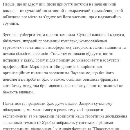
Перше, що впадає у вічі після прибуття потягом на залізничний
вокзал, – це сучасний позитивний помаранчевий трамвайчик, який
об'їжджає все місто та з'єднує всі його частини, що є надзвичайно
зручним.
Зустріч з університетом просто захопила. Сучасні навчальні корпуси,
бібліотека, чудовий спортивний комплекс, комфортабельні
гуртожитки та затишна атмосфера, яку створюють зелені галявини та
велика кількість кроликів. Спочатку виникало відчуття, що ти
потрапив у казку. Зразу після приїзду до університету нас зустрів
професор Жан-Марк Бретто. Він допоміг із вирішенням
організаційних питань та заселенням. Зауважимо, що без його
допомоги це зробити було б важко, оскільки більшість французів
англійську мову, яка була мовою нашого стажування, не знають і не
бажають вивчати.
Навчатися та працювати було дуже цікаво. Завдяки сучасному
обладнанню, ми мали змогу в реальному часі проводити
експерименти та на практиці перевіряти наші теоретичні дослідження
за нашими темами ("Обробка зображень у системах з різними
спектральними діапазонами" у Андрія Фесенка та "Проектування