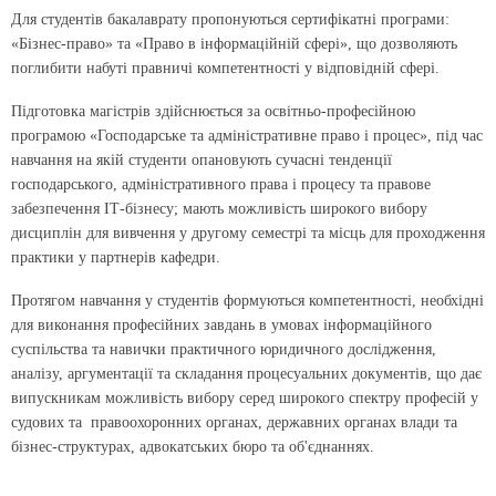
Для студентів бакалаврату пропонуються сертифікатні програми:
«Бізнес-право» та «Право в інформаційній сфері», що дозволяють
поглибити набуті правничі компетентності у відповідній сфері.
Підготовка магістрів здійснюється за освітньо-професійною
програмою «Господарське та адміністративне право і процес», під час
навчання на якій студенти опановують сучасні тенденції
господарського, адміністративного права і процесу та правове
забезпечення ІТ-бізнесу; мають можливість широкого вибору
дисциплін для вивчення у другому семестрі та місць для проходження
практики у партнерів кафедри.
Протягом навчання у студентів формуються компетентності, необхідні
для виконання професійних завдань в умовах інформаційного
суспільства та навички практичного юридичного дослідження,
аналізу, аргументації та складання процесуальних документів, що дає
випускникам можливість вибору серед широкого спектру професій у
судових та правоохоронних органах, державних органах влади та
бізнес-структурах, адвокатських бюро та об'єднаннях.