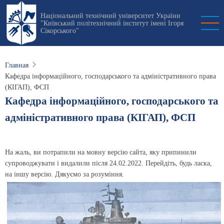
Перейти
Національний технічний університет України
к
"Київський політехнічний інститут імені Ігоря
основному
Сікорського"
содержанию
Главная
Кафедра інформаційного, господарського та адміністративного права
(КІГАП), ФСП
Кафедра інформаційного, господарського та
адміністративного права (КІГАП), ФСП
На жаль, ви потрапили на мовну версію сайта, яку припинили
супроводжувати і видалили після 24.02.2022. Перейдіть, будь ласка,
на іншу версію. Дякуємо за розуміння.