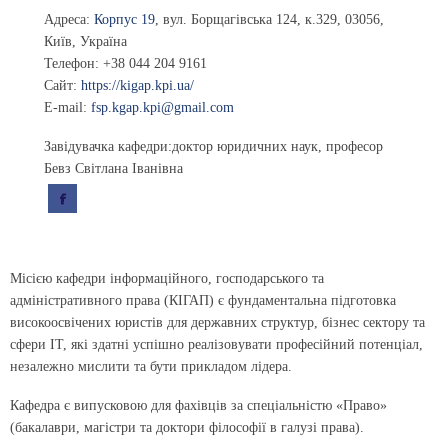
Адреса:
Корпус 19
,
вул. Борщагівська 124
, к.329,
03056
,
Київ, Україна
Телефон:
+38 044 204 9161
Сайт:
https://kigap.kpi.ua/
E-mail:
fsp.kgap.kpi@gmail.com
Завідувачка кафедри
:доктор юридичних наук, професор
Бевз Світлана Іванівна
Місією кафедри інформаційного, господарського та
адміністративного права (КІГАП) є фундаментальна підготовка
високоосвічених юристів для державних структур, бізнес сектору та
сфери ІТ, які здатні успішно реалізовувати професійний потенціал,
незалежно мислити та бути прикладом лідера.
Кафедра є випусковою для фахівців за спеціальністю «Право»
(бакалаври, магістри та доктори філософії в галузі права).