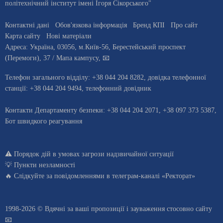
політехнічний інститут імені Ігоря Сікорського"
Контактні дані
Обов'язкова інформація
Бренд КПІ
Про сайт
Карта сайту
Нові матеріали
Адреса:
Україна
,
03056
, м.
Київ
-56,
Берестейський проспект
(Перемоги), 37
/ Мапа кампусу
,
📧
Телефон загального відділу:
+38 044 204 8282
, довiдка телефонної
станцiї:
+38 044 204 9494
,
телефонний довідник
Контакти Департаменту безпеки: +38 044 204 2071, +38 097 373 5387,
Бот швидкого реагування
⚠️
Порядок дій в умовах загрози надзвичайної ситуації
💡
Пункти незламності
🔥 Слідкуйте за повідомленнями в
телеграм-каналі «Ректорат»
1998-2026 © Вдячні за ваші
пропозиції і зауваження стосовно сайту
📧