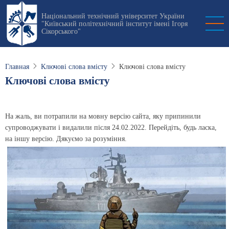
Перейти
Національний технічний університет України
к
"Київський політехнічний інститут імені Ігоря
основному
Сікорського"
содержанию
Главная
Ключові слова вмісту
Ключові слова вмісту
Ключові слова вмісту
На жаль, ви потрапили на мовну версію сайта, яку припинили
супроводжувати і видалили після 24.02.2022. Перейдіть, будь ласка,
на іншу версію. Дякуємо за розуміння.