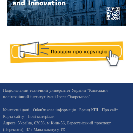
Національний технічний університет України "Київський
політехнічний інститут імені Ігоря Сікорського"
Контактні дані
Обов'язкова інформація
Бренд КПІ
Про сайт
Карта сайту
Нові матеріали
Адреса:
Україна
,
03056
, м.
Київ
-56,
Берестейський проспект
(Перемоги), 37
/ Мапа кампусу
,
📧