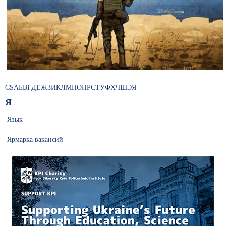
C
S
А
Б
В
Г
Д
Е
Ж
З
И
К
Л
М
Н
О
П
Р
С
Т
У
Ф
Х
Ч
Ш
Э
Я
Я
Язык
Ярмарка вакансий