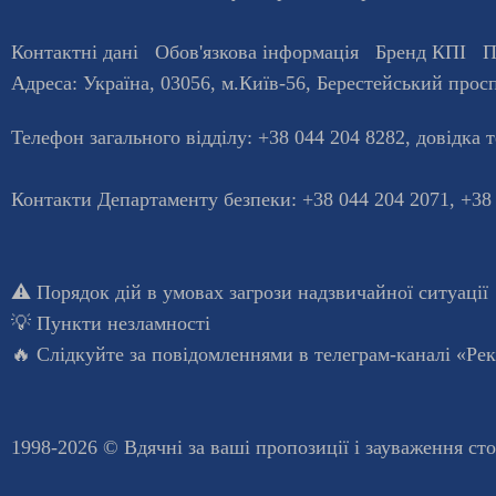
Контактні дані
Обов'язкова інформація
Бренд КПІ
П
Адреса:
Україна
,
03056
, м.
Київ
-56,
Берестейський просп
Телефон загального відділу:
+38 044 204 8282
, довiдка 
Контакти Департаменту безпеки: +38 044 204 2071, +38
⚠️
Порядок дій в умовах загрози надзвичайної ситуації
💡
Пункти незламності
🔥 Слідкуйте за повідомленнями в
телеграм-каналі «Ре
1998-2026 © Вдячні за ваші
пропозиції і зауваження ст