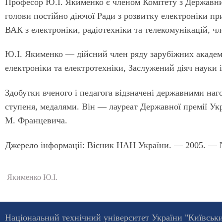
Професор Ю.І. Якименко є членом Комітету з Державних
голови постійно діючої Ради з розвитку електроніки пр
ВАК з електроніки, радіотехніки та телекомунікацій, ч
Ю.І. Якименко — дійсний член ряду зарубіжних академ
електроніки та електротехніки, Заслужений діяч науки і
Здобутки вченого і педагога відзначені державними наг
ступеня, медалями. Він — лауреат Державної премії Украї
М. Францевича.
Джерело інформації: Вісник НАН України. — 2005. — 
Якименко Ю.І.
Національний технічний університет України "Київський