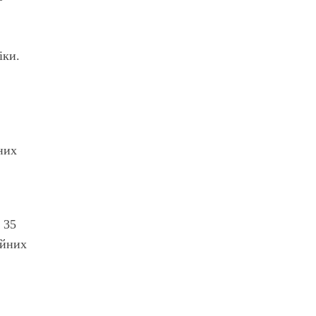
іки.
них
 35
ійних