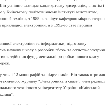
 Він успішно захищає кандидатську дисертацію, а потім і
є у Київському політехнічному інституті асистентом,
нної техніки, з 1985 р. завідує кафедрою мікроелектрон
 прикладної електроніки, а з 1992-го стає першим
зняної електроніки та інформатики, підготовку
орив наукову школу з розробки п’єзо- та сегнето-електрич
етики, здійснив фундаментальні розробки нового класу
мереж.
 числі 12 монографій та підручників. Він також отримав
технічного журналу "Электроника и связь", член редакц
іонального технічного університету України «Київський
ашины".