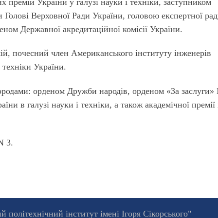
 премій України у галузі науки і техніки, заступником
и Голові Верховної Ради України, головою експертної ра
леном Державної акредитаційної комісії України.
ій, почесний член Американського інституту інженерів
 техніки України.
ородами: орденом Дружби народів, орденом «За заслуги» І
ни в галузі науки і техніки, а також академічної премії і
N 3.
 політехнічний інститут імені Ігоря Сікорського"