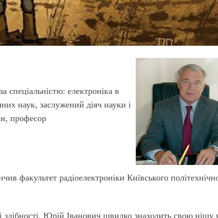
а спеціальністю: електроніка в
чних наук, заслужений діяч науки і
ни, професор
інчив факультет радіоелектроніки Київського політехнічн
 здібності, Юрій Іванович швидко знаходить свою нішу 