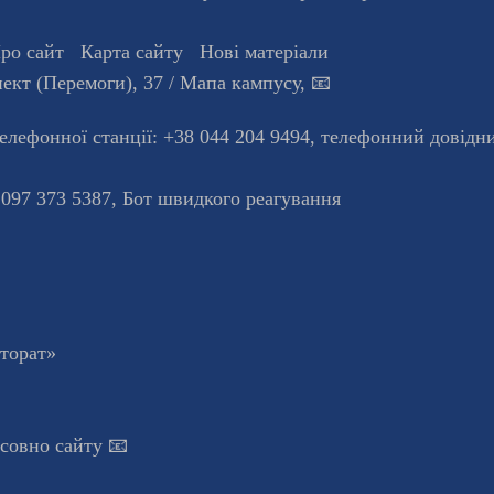
ро сайт
Карта сайту
Нові матеріали
ект (Перемоги), 37
/ Мапа кампусу
,
📧
телефонної станцiї:
+38 044 204 9494
,
телефонний довідн
 097 373 5387,
Бот швидкого реагування
кторат»
осовно сайту 📧