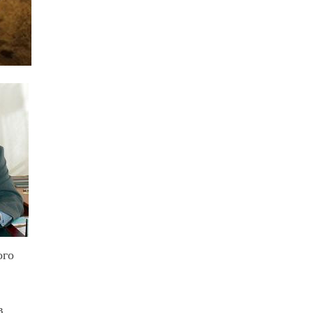
ого
в