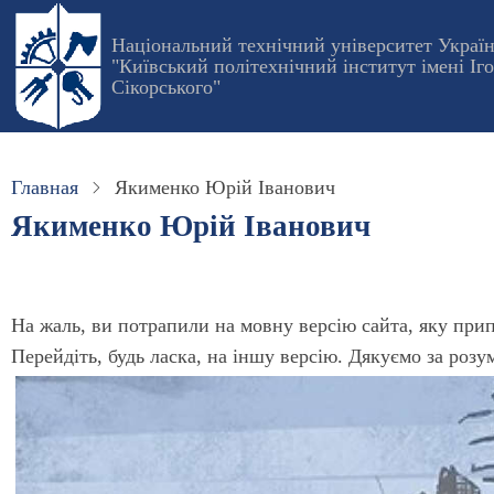
Перейти
Національний технічний університет Украї
к
"Київський політехнічний інститут імені Іг
основному
Сікорського"
содержанию
Главная
Якименко Юрій Іванович
Якименко Юрій Іванович
На жаль, ви потрапили на мовну версію сайта, яку при
Перейдіть, будь ласка, на іншу версію. Дякуємо за розу