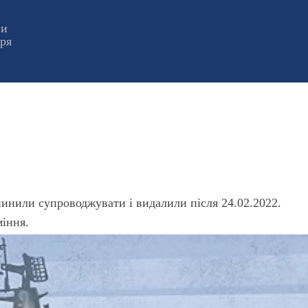
ни
оря
пинили супроводжувати і видалили після 24.02.2022.
міння.