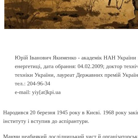
Юрій Іванович Якименко - академік НАН України з
енергетиці, дата обрання: 04.02.2009; доктор техні
техніки України, лауреат Державних премій Украї
тел.: 204-96-34
e-mail: yiy[at]kpi.ua
Народився 20 березня 1945 року в Києві. 1968 року зак
інституту і вступив до аспірантури.
Маючи неабиякий дослідницький хист й організаторські