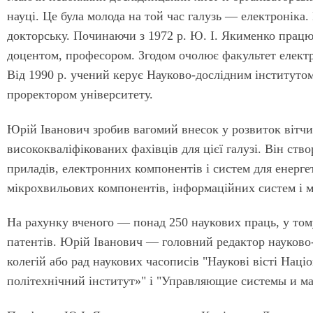
науці. Це була молода на той час галузь — електроніка.
докторську. Починаючи з 1972 р. Ю. І. Якименко працю
доцентом, професором. Згодом очолює факультет електро
Від 1990 р. учений керує Науково-дослідним інститутом
проректором університету.
Юрій Іванович зробив вагомий внесок у розвиток вітчи
висококваліфікованих фахівців для цієї галузі. Він ств
приладів, електронних компонентів і систем для енерг
мікрохвильових компонентів, інформаційних систем і 
На рахунку вченого — понад 250 наукових праць, у тому
патентів. Юрій Іванович — головний редактор науково-
колегій або рад наукових часописів "Наукові вісті Нац
політехнічний інститут»" і "Управляющие системы и м