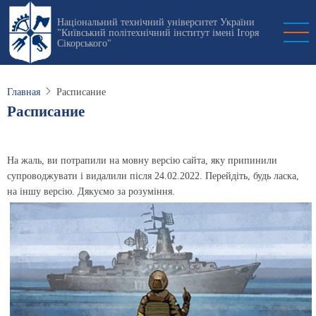
Перейти
Національний технічний університет України
к
"Київський політехнічний інститут імені Ігоря
основному
Сікорського"
содержанию
Главная
Расписание
Расписание
На жаль, ви потрапили на мовну версію сайта, яку припинили
супроводжувати і видалили після 24.02.2022. Перейдіть, будь ласка,
на іншу версію. Дякуємо за розуміння.