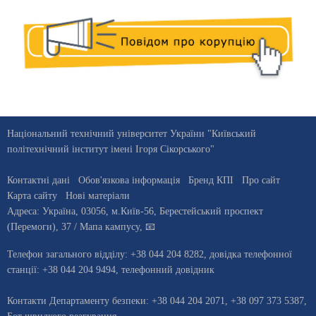
Національний технічний університет України "Київський
політехнічний інститут імені Ігоря Сікорського"
Контактні дані
Обов'язкова інформація
Бренд КПІ
Про сайт
Карта сайту
Нові матеріали
Адреса:
Україна
,
03056
, м.
Київ
-56,
Берестейський проспект
(Перемоги), 37
/ Мапа кампусу
,
📧
Телефон загального відділу:
+38 044 204 8282
, довiдка телефонної
станцiї:
+38 044 204 9494
,
телефонний довідник
Контакти Департаменту безпеки: +38 044 204 2071, +38 097 373 5387,