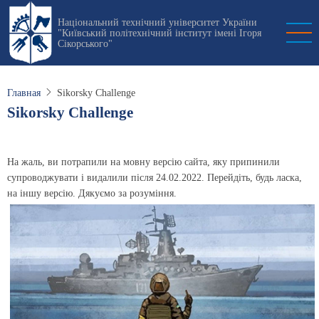
Перейти
Національний технічний університет України
к
"Київський політехнічний інститут імені Ігоря
основному
Сікорського"
содержанию
Главная
Sikorsky Challenge
Sikorsky Challenge
На жаль, ви потрапили на мовну версію сайта, яку припинили
супроводжувати і видалили після 24.02.2022. Перейдіть, будь ласка,
на іншу версію. Дякуємо за розуміння.