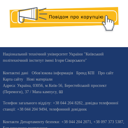
Національний технічний університет України "Київський
політехнічний інститут імені Ігоря Сікорського"
Контактні дані
Обов'язкова інформація
Бренд КПІ
Про сайт
Карта сайту
Нові матеріали
Адреса:
Україна
,
03056
, м.
Київ
-56,
Берестейський проспект
(Перемоги), 37
/ Мапа кампусу
,
📧
Телефон загального відділу:
+38 044 204 8282
, довiдка телефонної
станцiї:
+38 044 204 9494
,
телефонний довідник
Контакти Департаменту безпеки: +38 044 204 2071, +38 097 373 5387,