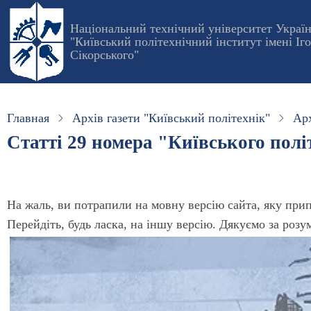
Перейти
Національний технічний університет Украї
к
"Київський політехнічний інститут імені Іг
основному
Сікорського"
содержанию
Главная
Архів газети "Київський політехнік"
Арх
Статті 29 номера "Київського політ
На жаль, ви потрапили на мовну версію сайта, яку при
Перейдіть, будь ласка, на іншу версію. Дякуємо за розу