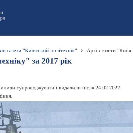
ни
оря
ів газети "Київський політехнік"
Архів газети "Київс
ехніку" за 2017 рік
пинили супроводжувати і видалили після 24.02.2022.
міння.