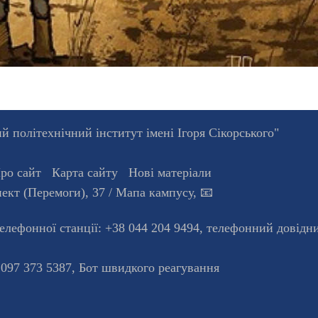
 політехнічний інститут імені Ігоря Сікорського"
ро сайт
Карта сайту
Нові матеріали
ект (Перемоги), 37
/ Мапа кампусу
,
📧
телефонної станцiї:
+38 044 204 9494
,
телефонний довідн
 097 373 5387,
Бот швидкого реагування