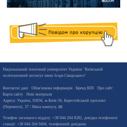
Національний технічний університет України "Київський
політехнічний інститут імені Ігоря Сікорського"
Контактні дані
Обов'язкова інформація
Бренд КПІ
Про сайт
Карта сайту
Нові матеріали
Адреса:
Україна
,
03056
, м.
Київ
-56,
Берестейський проспект
(Перемоги), 37
/ Мапа кампусу
,
📧
Телефон загального відділу:
+38 044 204 8282
, довiдка телефонної
станцiї:
+38 044 204 9494
,
телефонний довідник