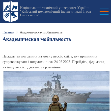
Перейти
Національний технічний університет України
к
"Київський політехнічний інститут імені Ігоря
основному
Сікорського"
содержанию
Главная
Академическая мобильность
Академическая мобильность
На жаль, ви потрапили на мовну версію сайта, яку припинили
супроводжувати і видалили після 24.02.2022. Перейдіть, будь ласка,
на іншу версію. Дякуємо за розуміння.