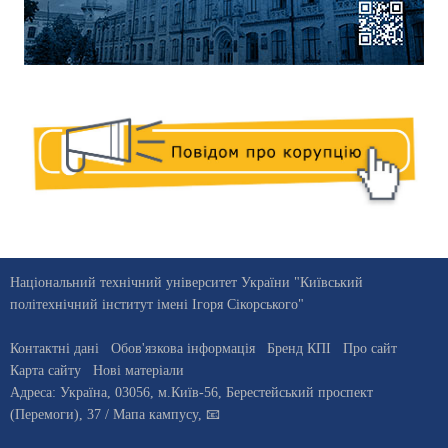
Національний технічний університет України "Київський
політехнічний інститут імені Ігоря Сікорського"
Контактні дані
Обов'язкова інформація
Бренд КПІ
Про сайт
Карта сайту
Нові матеріали
Адреса:
Україна
,
03056
, м.
Київ
-56,
Берестейський проспект
(Перемоги), 37
/ Мапа кампусу
,
📧