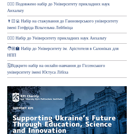
💁🏻‍♀️ Подовжено набір до Університету прикладних наук
Анхальту
👨🏻‍💻 Набір на стажування до Ганноверського університету
імені Готфріда Вільгельма Лейбніца
💁🏻‍♀️ Набір до Університету прикладних наук Анхальту
🧑🏼‍🏫 Набір до Університету ім. Арістотеля в Салоніках для
НПП
🗓Відкрито набір на онлайн-навчання до Гіссенського
університету імені Юстуса Лібіха