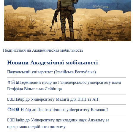
Подписаться на Академическая мобильность
Новини Академічної мобільності
Падуанський університет (Італійська Республіка)
👨🏻‍💻Терміновий набір до Ганноверського університету імені
Готфріда Вільгельма Лейбніца
💁🏻‍♀️Набір до Університету Малаги для НПП та АП
🧑🏼‍🏫 Набір до Політехнічного університету Каталонії
💁🏻‍♀️Набір до Університету прикладних наук Анхальту за
програмою подвійного диплому