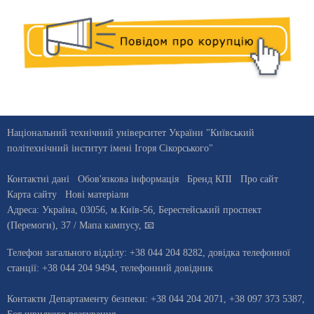
Національний технічний університет України "Київський
політехнічний інститут імені Ігоря Сікорського"
Контактні дані
Обов'язкова інформація
Бренд КПІ
Про сайт
Карта сайту
Нові матеріали
Адреса:
Україна
,
03056
, м.
Київ
-56,
Берестейський проспект
(Перемоги), 37
/ Мапа кампусу
,
📧
Телефон загального відділу:
+38 044 204 8282
, довiдка телефонної
станцiї:
+38 044 204 9494
,
телефонний довідник
Контакти Департаменту безпеки: +38 044 204 2071, +38 097 373 5387,