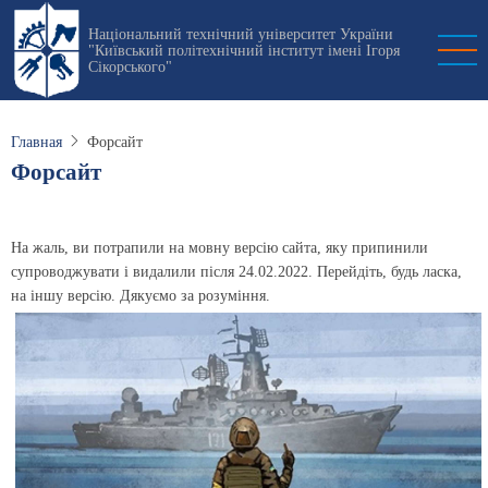
Перейти
Національний технічний університет України
к
"Київський політехнічний інститут імені Ігоря
основному
Сікорського"
содержанию
Главная
Форсайт
Форсайт
На жаль, ви потрапили на мовну версію сайта, яку припинили
супроводжувати і видалили після 24.02.2022. Перейдіть, будь ласка,
на іншу версію. Дякуємо за розуміння.