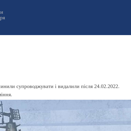
ни
оря
пинили супроводжувати і видалили після 24.02.2022.
міння.