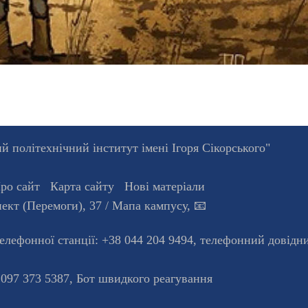
 політехнічний інститут імені Ігоря Сікорського"
ро сайт
Карта сайту
Нові матеріали
ект (Перемоги), 37
/ Мапа кампусу
,
📧
телефонної станцiї:
+38 044 204 9494
,
телефонний довідн
 097 373 5387,
Бот швидкого реагування