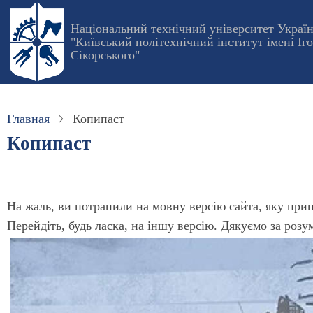
Перейти
Національний технічний університет Украї
к
"Київський політехнічний інститут імені Іг
основному
Сікорського"
содержанию
Главная
Копипаст
Копипаст
На жаль, ви потрапили на мовну версію сайта, яку при
Перейдіть, будь ласка, на іншу версію. Дякуємо за розу