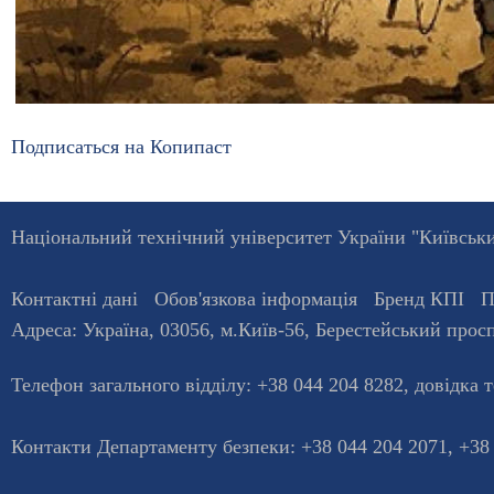
Подписаться на Копипаст
Національний технічний університет України "Київський
Контактні дані
Обов'язкова інформація
Бренд КПІ
П
Адреса:
Україна
,
03056
, м.
Київ
-56,
Берестейський просп
Телефон загального відділу:
+38 044 204 8282
, довiдка 
Контакти Департаменту безпеки: +38 044 204 2071, +38