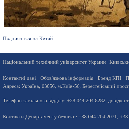
Подписаться на Китай
Національний технічний університет України "Київський
Контактні дані
Обов'язкова інформація
Бренд КПІ
П
Адреса:
Україна
,
03056
, м.
Київ
-56,
Берестейський просп
Телефон загального відділу:
+38 044 204 8282
, довiдка 
Контакти Департаменту безпеки: +38 044 204 2071, +38