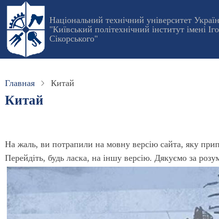
Перейти
Національний технічний університет Украї
к
"Київський політехнічний інститут імені Іг
основному
Сікорського"
содержанию
Главная
Китай
Китай
На жаль, ви потрапили на мовну версію сайта, яку при
Перейдіть, будь ласка, на іншу версію. Дякуємо за розу