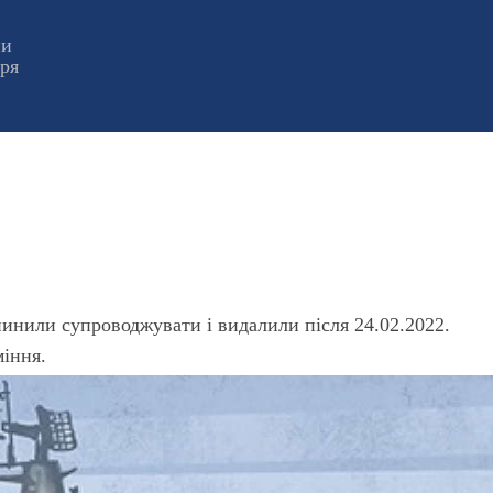
ни
оря
пинили супроводжувати і видалили після 24.02.2022.
міння.