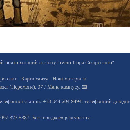
 політехнічний інститут імені Ігоря Сікорського"
ро сайт
Карта сайту
Нові матеріали
ект (Перемоги), 37
/ Мапа кампусу
,
📧
телефонної станцiї:
+38 044 204 9494
,
телефонний довідн
 097 373 5387,
Бот швидкого реагування