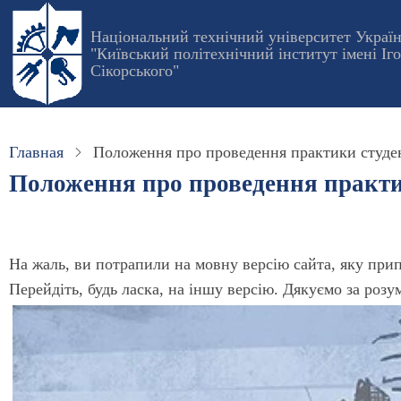
Перейти
Національний технічний університет Украї
к
"Київський політехнічний інститут імені Іг
основному
Сікорського"
содержанию
Главная
Положення про проведення практики студен
Положення про проведення практи
На жаль, ви потрапили на мовну версію сайта, яку при
Перейдіть, будь ласка, на іншу версію. Дякуємо за розу