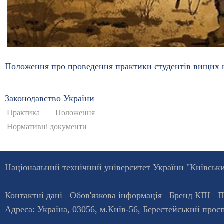
Положення про проведення практики студентів вищих н
Законодавство України
Практика
Положення
Нормативні документи
Національний технічний університет України "Київський
Контактні дані
Обов'язкова інформація
Бренд КПІ
П
Адреса:
Україна
,
03056
, м.
Київ
-56,
Берестейський просп