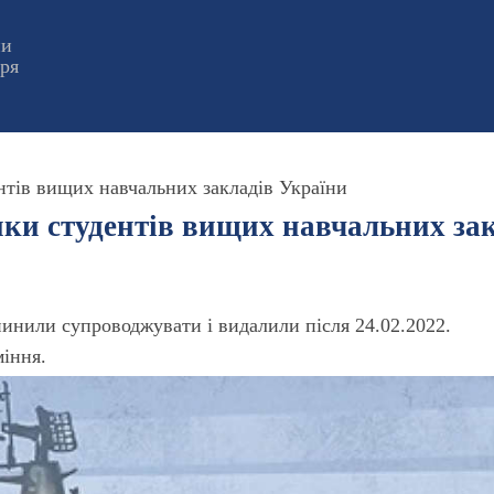
ни
оря
тів вищих навчальних закладів України
ки студентів вищих навчальних за
пинили супроводжувати і видалили після 24.02.2022.
міння.