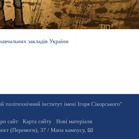
авчальних закладів України
 політехнічний інститут імені Ігоря Сікорського"
ро сайт
Карта сайту
Нові матеріали
ект (Перемоги), 37
/ Мапа кампусу
,
📧