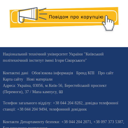
Національний технічний університет України "Київський
політехнічний інститут імені Ігоря Сікорського"
Контактні дані
Обов'язкова інформація
Бренд КПІ
Про сайт
Карта сайту
Нові матеріали
Адреса:
Україна
,
03056
, м.
Київ
-56,
Берестейський проспект
(Перемоги), 37
/ Мапа кампусу
,
📧
Телефон загального відділу:
+38 044 204 8282
, довiдка телефонної
станцiї:
+38 044 204 9494
,
телефонний довідник
Контакти Департаменту безпеки: +38 044 204 2071, +38 097 373 5387,