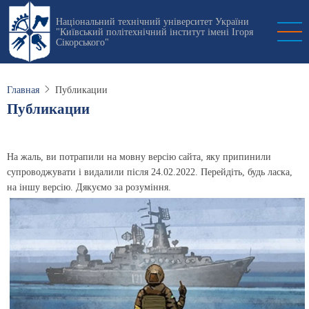
Перейти
Національний технічний університет України
к
"Київський політехнічний інститут імені Ігоря
основному
Сікорського"
содержанию
Главная
Публикации
Публикации
На жаль, ви потрапили на мовну версію сайта, яку припинили
супроводжувати і видалили після 24.02.2022. Перейдіть, будь ласка,
на іншу версію. Дякуємо за розуміння.