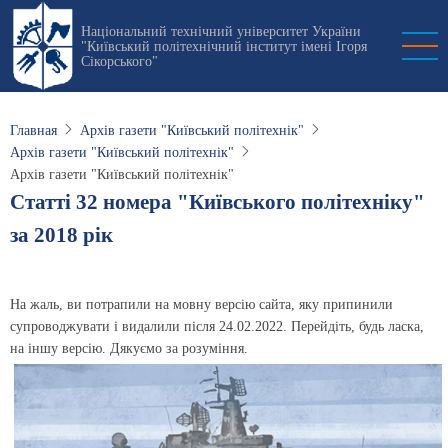
Перейти
Національний технічний університет України
к
"Київський політехнічний інститут імені Ігоря
основному
Сікорського"
содержанию
Главная
Архів газети "Київський політехнік"
Архів газети "Київський політехнік"
Архів газети "Київський політехнік"
Статті 32 номера "Київського політехніку"
за 2018 рік
На жаль, ви потрапили на мовну версію сайта, яку припинили
супроводжувати і видалили після 24.02.2022. Перейдіть, будь ласка,
на іншу версію. Дякуємо за розуміння.