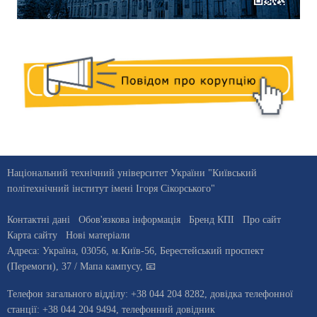
Національний технічний університет України "Київський
політехнічний інститут імені Ігоря Сікорського"
Контактні дані
Обов'язкова інформація
Бренд КПІ
Про сайт
Карта сайту
Нові матеріали
Адреса:
Україна
,
03056
, м.
Київ
-56,
Берестейський проспект
(Перемоги), 37
/ Мапа кампусу
,
📧
Телефон загального відділу:
+38 044 204 8282
, довiдка телефонної
станцiї:
+38 044 204 9494
,
телефонний довідник