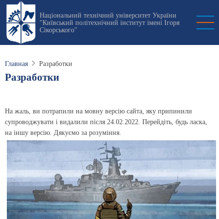
Перейти
Національний технічний університет України
к
"Київський політехнічний інститут імені Ігоря
основному
Сікорського"
содержанию
Главная
Разработки
Разработки
На жаль, ви потрапили на мовну версію сайта, яку припинили
супроводжувати і видалили після 24.02.2022. Перейдіть, будь ласка,
на іншу версію. Дякуємо за розуміння.