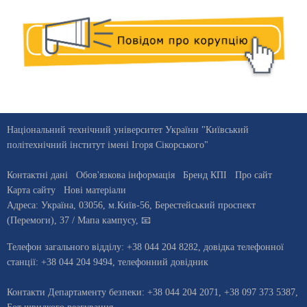
Національний технічний університет України "Київський
політехнічний інститут імені Ігоря Сікорського"
Контактні дані
Обов'язкова інформація
Бренд КПІ
Про сайт
Карта сайту
Нові матеріали
Адреса:
Україна
,
03056
, м.
Київ
-56,
Берестейський проспект
(Перемоги), 37
/ Мапа кампусу
,
📧
Телефон загального відділу:
+38 044 204 8282
, довiдка телефонної
станцiї:
+38 044 204 9494
,
телефонний довідник
Контакти Департаменту безпеки: +38 044 204 2071, +38 097 373 5387,