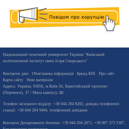
Національний технічний університет України "Київський
політехнічний інститут імені Ігоря Сікорського"
Контактні дані
Обов'язкова інформація
Бренд КПІ
Про сайт
Карта сайту
Нові матеріали
Адреса:
Україна
,
03056
, м.
Київ
-56,
Берестейський проспект
(Перемоги), 37
/ Мапа кампусу
,
📧
Телефон загального відділу:
+38 044 204 8282
, довiдка телефонної
станцiї:
+38 044 204 9494
,
телефонний довідник
Контакти Департаменту безпеки: +38 044 204 2071, +38 097 373 5387,