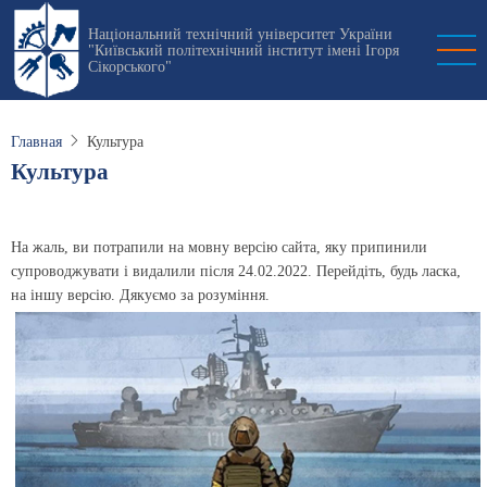
Перейти
Національний технічний університет України
к
"Київський політехнічний інститут імені Ігоря
основному
Сікорського"
содержанию
Главная
Культура
Культура
На жаль, ви потрапили на мовну версію сайта, яку припинили
супроводжувати і видалили після 24.02.2022. Перейдіть, будь ласка,
на іншу версію. Дякуємо за розуміння.